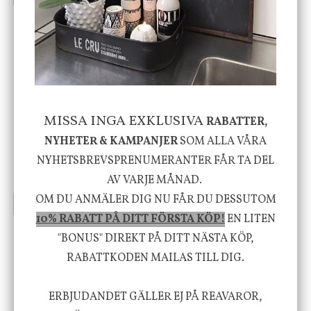
-20%
MISSA INGA EXKLUSIVA
RABATTER,
House Doctor
Nicolas Vahé
NYHETER & KAMPANJER
SOM ALLA VÅRA
Skål, Hands marmor
Serveringsfat, Ostron,
Stengods
NYHETSBREVSPRENUMERANTER FÅR TA DEL
635 kr
415 kr
AV VARJE MÅNAD.
795 kr
OM DU ANMÄLER DIG NU FÅR DU DESSUTOM
INFO
KÖP
INFO
KÖP
10% RABATT PÅ DITT FÖRSTA KÖP!
EN LITEN
"BONUS" DIREKT PÅ DITT NÄSTA KÖP,
Vi vill förmedla känsla, upplevelse och
RABATTKODEN MAILAS TILL DIG.
välbefinnande för dig och ditt hem! Med
ERBJUDANDET GÄLLER EJ PÅ REAVAROR,
inspiration från naturen och dess färgpalett