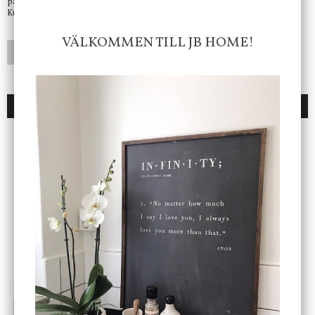
på mail så fort vi kan.
Kundtjänst telefontid öppet vardagar mellan 10.00 - 15.00
VÄLKOMMEN TILL JB HOME!
LÄGG I ÖNSKELISTA
DU KANSKE OCKSÅ ÄR INTRESSERAD AV
ENDAST 1 ST KVAR I LAGER
DBKD
Star Trading
Cloudy kruka mini, vit
Bordslampa Mushroom
vit, Utomhus
199 kr
499 kr
INFO
KÖP
INFO
KÖP