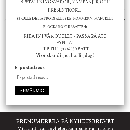
BESTÄLLNINGSVAROR, KAMPANJER OCH
erbjuder vi omsorgsfullt utvalda produkter som
PRESENTKORT.
ökar trivsel i ditt hem och ger det lilla extra för
(SKULLE DETTA TROTS ALLT SKE, KOMMER VI MANUELLT
PLOCKA BORT RABATTEN)
att öka ditt välmående!
KIKA IN I VÅR OUTLET - PASSA PÅ ATT
FYNDA!
UPP TILL 70 % RABATT.
FÖLJ OSS PÅ INSTAGRAM @JBHOME
Vi önskar dig en härlig dag!
E-postadress
ANMÄL MIG
PRENUMERERA PÅ NYHETSBREVET
Missa inte våra nyheter, kampanjer och roliga