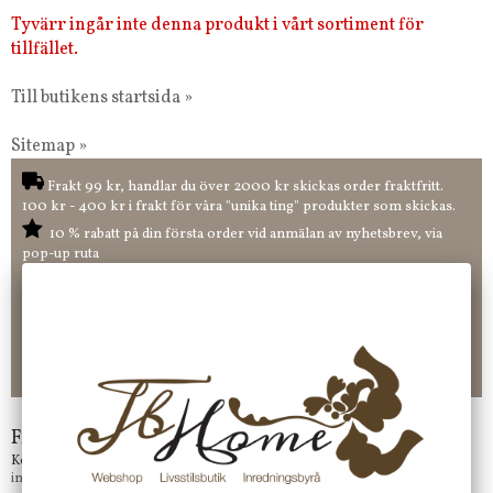
Tyvärr ingår inte denna produkt i vårt sortiment för
tillfället.
Till butikens startsida »
Sitemap »
Frakt 99 kr, handlar du över 2000 kr skickas order fraktfritt.
100 kr - 400 kr i frakt för våra "unika ting" produkter som skickas.
10 % rabatt på din första order vid anmälan av nyhetsbrev, via
pop-up ruta
Faktura 0 kr. Hos oss betalar du enkelt och smidigt med KLARNA
CHECKOUT. Välj själv hur du vill betala mellan alla Klarnas
betalningstjänster. Och du kan även välja PAYSON betalningstjänst.
Nöjda kunder och strävar efter att ha snabba leveranser!
-ligt Tack för att just Du tittar in hos Jb Home!
Frågor?
Kontakta oss på
info@jbhome.se
Vi svarar