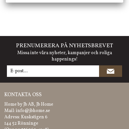
PRENUMERERA PÅ NYHETSBREVET
Missa inte våra nyheter, kampanjer och roliga
happenings!
KONTAKTA OSS
Home by Jb AB, Jb Home
Mail:
info@jbhome.se
Adress: Kuskstigen 6
144 52 Rönninge