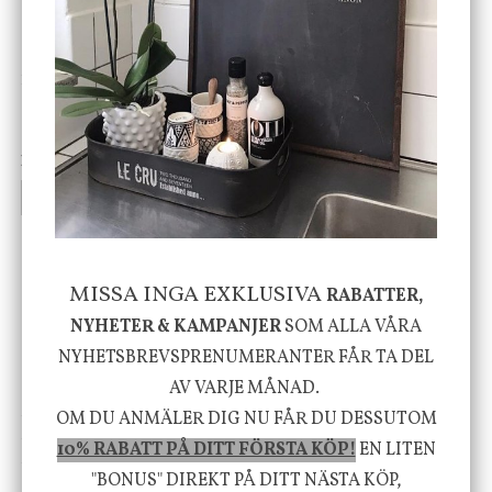
DBKD
Star Trading
Cloudy kruka mini, vit
Bordslampa Mushroom
vit, Utomhus
199 kr
499 kr
INFO
KÖP
INFO
KÖP
-26%
MISSA INGA EXKLUSIVA
RABATTER,
NYHETER & KAMPANJER
SOM ALLA VÅRA
NYHETSBREVSPRENUMERANTER FÅR TA DEL
AV VARJE MÅNAD.
Nicolas Vahé
Star Trading
OM DU ANMÄLER DIG NU FÅR DU DESSUTOM
Serveringsfat, Ostron,
Ljusgardin Star Curtain,
10% RABATT PÅ DITT FÖRSTA KÖP!
EN LITEN
Stengods
Stjärngardin
"BONUS" DIREKT PÅ DITT NÄSTA KÖP,