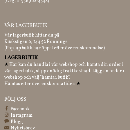
(Org nr 556962-4348)
VÅR LAGERBUTIK
Vår lagerbutik hittar du på
Kuskstigen 6, 144 52 Rönninge
(Pop-up butik har öppet efter överenskommelse)
LAGERBUTIK
★
Här kan du handla i vår webshop och hämta din order i
vår lagerbutik, slipp onödig fraktkostnad. Lägg en order i
webshop och välj "hämta i butik".
Hämtas efter överenskomna tider.
★
FÖLJ OSS
Facebook
Instagram
Blogg
Nyhetsbrev