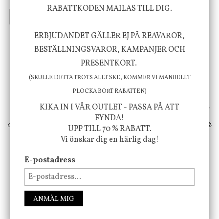
415 kr
199 kr
269 kr
RABATTKODEN MAILAS TILL DIG.
INFO
KÖP
INFO
KÖP
ERBJUDANDET GÄLLER EJ PÅ REAVAROR,
BESTÄLLNINGSVAROR, KAMPANJER OCH
Vi vill förmedla känsla, upplevelse och
PRESENTKORT.
välbefinnande för dig och ditt hem! Med
(SKULLE DETTA TROTS ALLT SKE, KOMMER VI MANUELLT
inspiration från naturen och dess färgpalett
PLOCKA BORT RABATTEN)
erbjuder vi omsorgsfullt utvalda produkter som
KIKA IN I VÅR OUTLET - PASSA PÅ ATT
FYNDA!
ökar trivsel i ditt hem och ger det lilla extra för
UPP TILL 70 % RABATT.
att öka ditt välmående!
Vi önskar dig en härlig dag!
E-postadress
FÖLJ OSS PÅ INSTAGRAM @JBHOME
ANMÄL MIG