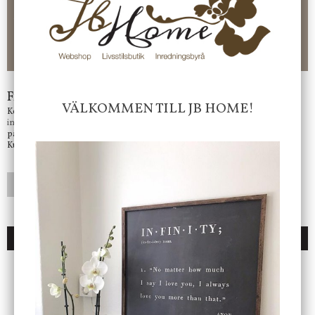
CHECKOUT. Välj själv hur du vill betala mellan alla Klarnas
betalningstjänster. Och du kan även välja PAYSON betalningstjänst.
Nöjda kunder och strävar efter att ha snabba leveranser!
-ligt Tack för att just Du tittar in hos Jb Home!
Frågor?
VÄLKOMMEN TILL JB HOME!
Kontakta oss på
info@jbhome.se
Vi svarar
på mail så fort vi kan.
Kundtjänst telefontid öppet vardagar mellan 10.00 - 15.00
LÄGG I ÖNSKELISTA
DU KANSKE OCKSÅ ÄR INTRESSERAD AV
ENDAST 1 ST KVAR I LAGER