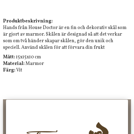
Produktbeskrivning:
Hands från House Doctor är en fin och dekorativ skål som
är gjort av marmor. Skålen är designad så att det verkar
som om två händer skapar skålen, gör den unik och
speciell. Använd skålen för att förvara din frukt
Mått:
15x15x10 cm
Material:
Marmor
Färg:
Vit
Frakt 99 kr, handlar du över 2000 kr skickas order fraktfritt.
100 kr - 400 kr i frakt för våra "unika ting" produkter som skickas.
10 % rabatt på din första order vid anmälan av nyhetsbrev, via
pop-up ruta
Faktura 0 kr. Hos oss betalar du enkelt och smidigt med KLARNA