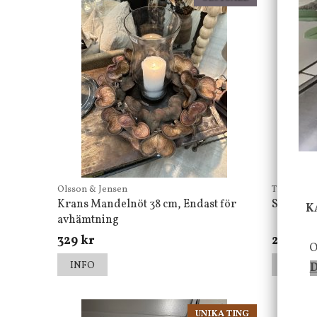
Olsson & Jensen
The Travel
Krans Mandelnöt 38 cm, Endast för
Spegel v
K
avhämtning
329 kr
225 kr
O
INFO
INFO
D
UNIKA TING