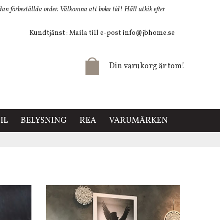
 förbeställda order. Välkomna att boka tid! Håll utkik efter
Kundtjänst
: Maila till e-post
info@jbhome.se
Din varukorg är tom!
IL
BELYSNING
REA
VARUMÄRKEN