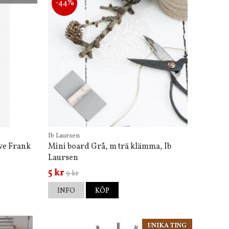
-44%
Ib Laursen
ove Frank
Mini board Grå, m trä klämma, Ib
Laursen
5 kr
9 kr
INFO
KÖP
UNIKA TING