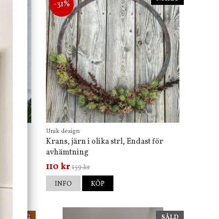
-31%
Unik design
Krans, järn i olika strl, Endast för
avhämtning
110 kr
159 kr
INFO
KÖP
NIKA TING
SÅLD