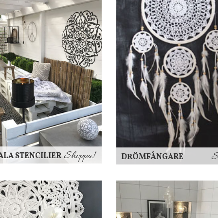
Shoppa!
S
LA STENCILIER
DRÖMFÅNGARE