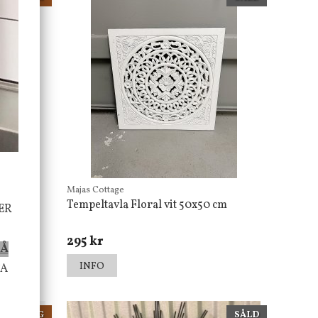
Majas Cottage
Tempeltavla Floral vit 50x50 cm
ER
mtning
295 kr
PÅ
INFO
TA
NIKA TING
SÅLD