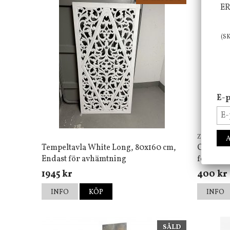
ER
(S
E-p
Zelected 
Tempeltavla White Long, 80x160 cm,
Canvas t
Endast för avhämtning
för avh
1945 kr
400 kr
INFO
KÖP
INFO
SÅLD