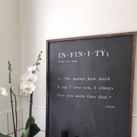
-20%
Star Trading
för 6 flaskor, järn svart,
Krans Ottawa 70 cm
ör avhämtning
559 kr
699 kr
KÖP
INFO
KÖP
SÅLD
U