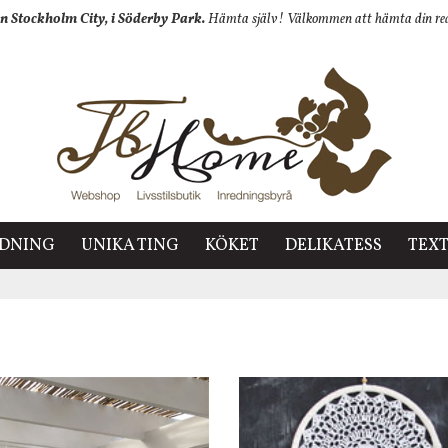
n Stockholm City, i Söderby Park.
Hämta själv! Välkommen att hämta din redan
EDNING
UNIKA TING
KÖKET
DELIKATESS
TEXT