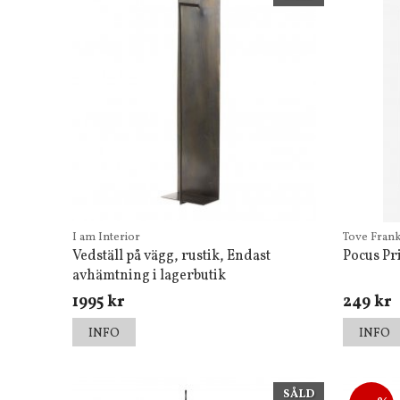
I am Interior
Tove Fran
Vedställ på vägg, rustik, Endast
Pocus Pr
avhämtning i lagerbutik
1995 kr
249 kr
INFO
INFO
SÅLD