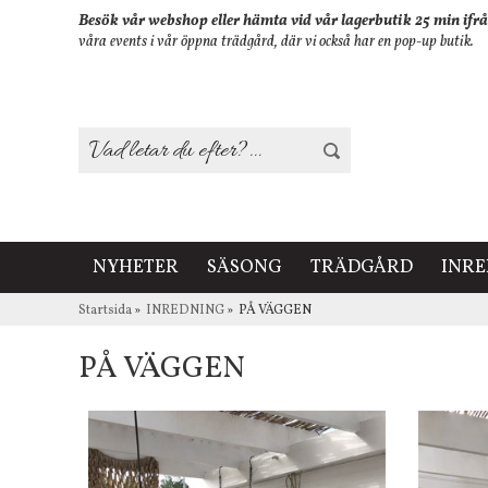
Besök vår webshop eller hämta vid vår lagerbutik 25 min ifrå
våra events i vår öppna trädgård, där vi också har en pop-up butik.
NYHETER
SÄSONG
TRÄDGÅRD
INR
Startsida
»
INREDNING
»
PÅ VÄGGEN
PÅ VÄGGEN