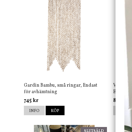
Gardin Bambu, små ringar, Endast
Vinställ 
för avhämtning
Endast f
745 kr
845 kr
INFO
KÖP
INFO
SLUTSÅLD