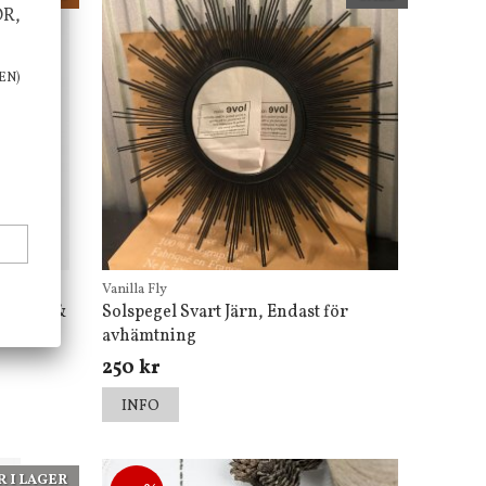
OR,
EN)
Vanilla Fly
 Frank &
Solspegel Svart Järn, Endast för
avhämtning
250 kr
INFO
R I LAGER