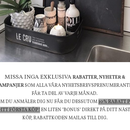
MISSA INGA EXKLUSIVA
RABATTER, NYHETER &
ling Band
intage, Orientalisk ram
Skärmvägg vit, 4 delad -
AMPANJER
SOM ALLA VÅRA NYHETSBREVSPRENUMERANT
Rumsavdelare, Endast avhä
FÅR TA DEL AV VARJE MÅNAD.
1995 kr
M DU ANMÄLER DIG NU FÅR DU DESSUTOM
10% RABATT 
INFO
KÖP
ITT FÖRSTA KÖP!
EN LITEN "BONUS" DIREKT PÅ DITT NÄS
KÖP, RABATTKODEN MAILAS TILL DIG.
UNIKA TING
U