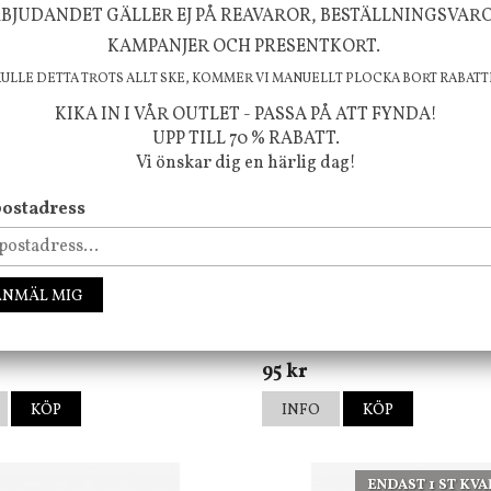
BJUDANDET GÄLLER EJ PÅ REAVAROR, BESTÄLLNINGSVAR
KAMPANJER OCH PRESENTKORT.
KULLE DETTA TROTS ALLT SKE, KOMMER VI MANUELLT PLOCKA BORT RABATT
KIKA IN I VÅR OUTLET - PASSA PÅ ATT FYNDA!
UPP TILL 70 % RABATT.
Vi önskar dig en härlig dag!
ostadress
by Houze
Frank & Poppy
ANMÄL MIG
avla Paris 40x120 cm, Endast
Poster Superkind, 30x40 cm,
ämtning
Poppy
95 kr
KÖP
INFO
KÖP
ENDAST 1 ST KVA