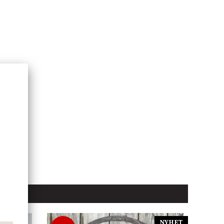
lande
NYHET