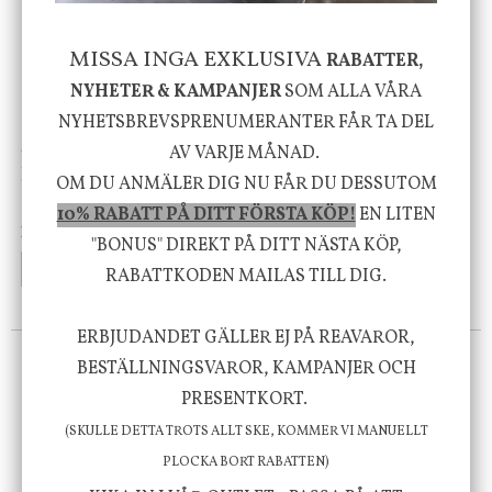
MISSA INGA EXKLUSIVA
RABATTER,
NYHETER & KAMPANJER
SOM ALLA VÅRA
NYHETSBREVSPRENUMERANTER FÅR TA DEL
AV VARJE MÅNAD.
Olsson & Jensen
Duk Eloise 150 x 300 cm
Oljelampa, Silver, Endast
OM DU ANMÄLER DIG NU FÅR DU DESSUTOM
för avhämtning
10% RABATT PÅ DITT FÖRSTA KÖP!
EN LITEN
1895 kr
545 kr
"BONUS" DIREKT PÅ DITT NÄSTA KÖP,
INFO
KÖP
INFO
KÖP
RABATTKODEN MAILAS TILL DIG.
ERBJUDANDET GÄLLER EJ PÅ REAVAROR,
Till kassan
BESTÄLLNINGSVAROR, KAMPANJER OCH
PRESENTKORT.
FÖLJ OSS PÅ INSTAGRAM @JBHOME
(SKULLE DETTA TROTS ALLT SKE, KOMMER VI MANUELLT
PLOCKA BORT RABATTEN)