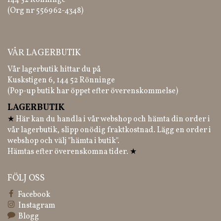
144 52 Rönninge
(Org nr 556962-4348)
VÅR LAGERBUTIK
Vår lagerbutik hittar du på
Kuskstigen 6, 144 52 Rönninge
(Pop-up butik har öppet efter överenskommelse)
LAGERBUTIK
★
Här kan du handla i vår webshop och hämta din order i
vår lagerbutik, slipp onödig fraktkostnad. Lägg en order i
webshop och välj "hämta i butik".
Hämtas efter överenskomna tider.
★
FÖLJ OSS
Facebook
Instagram
Blogg