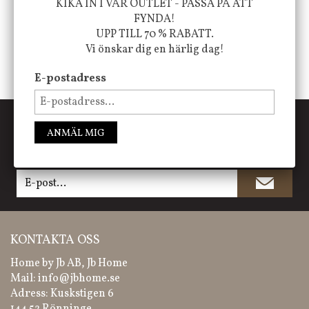
KIKA IN I VÅR OUTLET - PASSA PÅ ATT
FYNDA!
UPP TILL 70 % RABATT.
Vi önskar dig en härlig dag!
E-postadress
PRENUMERERA PÅ NYHETSBREVET
ANMÄL MIG
Missa inte våra nyheter, kampanjer och roliga
happenings!
KONTAKTA OSS
Home by Jb AB, Jb Home
Mail:
info@jbhome.se
Adress: Kuskstigen 6