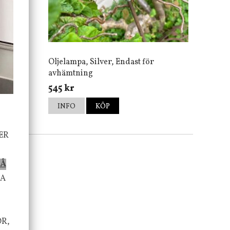
Oljelampa, Silver, Endast för
avhämtning
545 kr
INFO
KÖP
ER
PÅ
TA
OR,