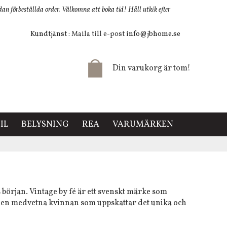
 förbeställda order. Välkomna att boka tid! Håll utkik efter
Kundtjänst
: Maila till e-post
info@jbhome.se
Din varukorg är tom!
IL
BELYSNING
REA
VARUMÄRKEN
 början. Vintage by fé är ett svenskt märke som
r den medvetna kvinnan som uppskattar det unika och