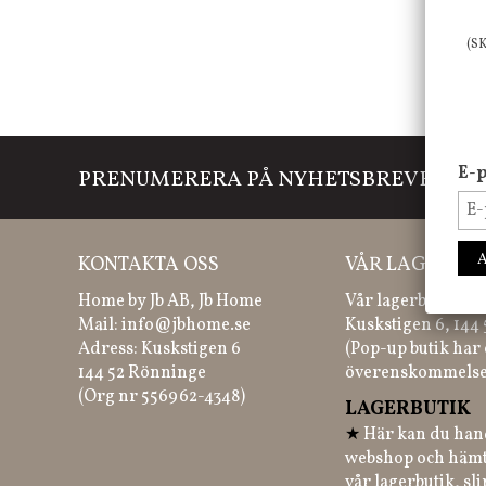
(S
E-p
PRENUMERERA PÅ NYHETSBREVET
Mi
KONTAKTA OSS
VÅR LAGERBUT
Home by Jb AB, Jb Home
Vår lagerbutik hit
Mail:
info@jbhome.se
Kuskstigen 6, 144
Adress: Kuskstigen 6
(Pop-up butik har 
144 52 Rönninge
överenskommelse
(Org nr 556962-4348)
LAGERBUTIK
★
Här kan du hand
webshop och hämt
vår lagerbutik, sl