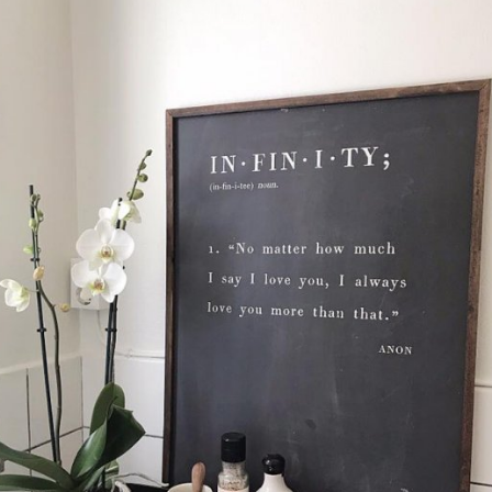
Star Trading
anasa - Endast avhämtning
Led blockljus Flame Candle
119 kr
KÖP
INFO
KÖP