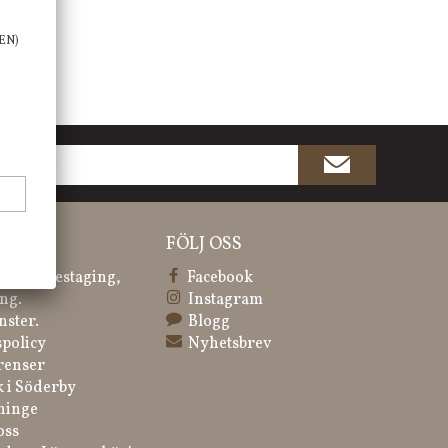
EN)
ATION
FÖLJ OSS
 & Homestaging,
Facebook
ng.
Instagram
nster.
Blogg
spolicy
Nyhetsbrev
renser
k i Söderby
ninge
oss