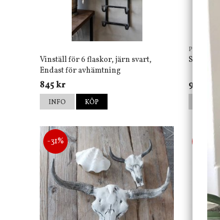
Pb Home
Vinställ för 6 flaskor, järn svart,
Spegel W
Endast för avhämtning
845 kr
900 kr
INFO
KÖP
INFO
-31%
-64%