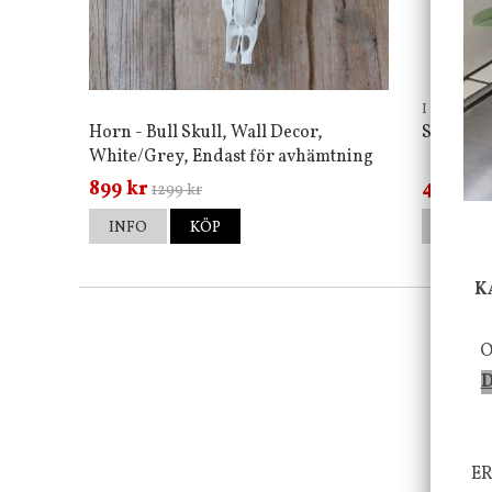
I am Inter
Horn - Bull Skull, Wall Decor,
Skyltar 
White/Grey, Endast för avhämtning
899 kr
45 kr
1299 kr
12
INFO
KÖP
INFO
K
O
D
ER