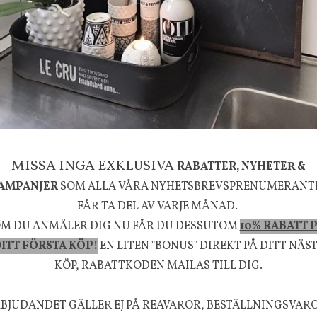
ior
Olsson & Jensen
4-mix, Aluminium
Duk Eloise 150 x 300 cm
1895 kr
5 kr
KÖP
INFO
KÖP
MISSA INGA EXKLUSIVA
RABATTER, NYHETER &
AMPANJER
SOM ALLA VÅRA NYHETSBREVSPRENUMERANT
Till kassan
FÅR TA DEL AV VARJE MÅNAD.
M DU ANMÄLER DIG NU FÅR DU DESSUTOM
10% RABATT 
ITT FÖRSTA KÖP!
EN LITEN "BONUS" DIREKT PÅ DITT NÄS
FÖLJ OSS PÅ INSTAGRAM @JBHOME
KÖP, RABATTKODEN MAILAS TILL DIG.
BJUDANDET GÄLLER EJ PÅ REAVAROR, BESTÄLLNINGSVAR