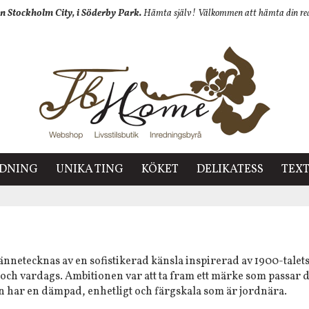
n Stockholm City, i Söderby Park.
Hämta själv! Välkommen att hämta din redan
EDNING
UNIKA TING
KÖKET
DELIKATESS
TEXT
kännetecknas av en sofistikerad känsla inspirerad av 1900-talets
t och vardags. Ambitionen var att ta fram ett märke som passa
en har en dämpad, enhetligt och färgskala som är jordnära.