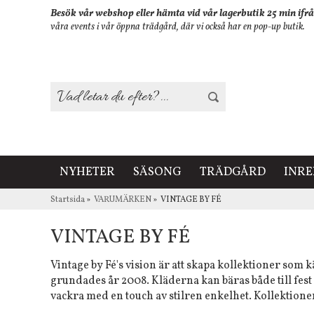
Besök vår webshop eller hämta vid vår lagerbutik 25 min ifrå
våra events i vår öppna trädgård, där vi också har en pop-up butik.
NYHETER
SÄSONG
TRÄDGÅRD
INR
Startsida
»
VARUMÄRKEN
»
VINTAGE BY FÉ
VINTAGE BY FÉ
Vintage by Fé's vision är att skapa kollektioner som 
grundades år 2008. Kläderna kan bäras både till fes
vackra med en touch av stilren enkelhet. Kollektion