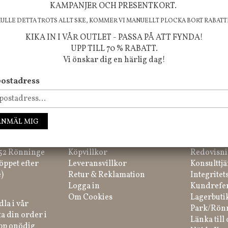
KAMPANJER OCH PRESENTKORT.
KULLE DETTA TROTS ALLT SKE, KOMMER VI MANUELLT PLOCKA BORT RABATT
KIKA IN I VÅR OUTLET - PASSA PÅ ATT FYNDA!
UPP TILL 70 % RABATT.
Vi önskar dig en härlig dag!
ostadress
ssa inte våra nyheter, kampanjer och roliga happenings!
ANMÄL MIG
IK
HANDLA
INFORM
tar du på
Kundtjänst
Inredning
 52 Rönninge
Köpvillkor
Redovisni
öppet efter
Leveransvillkor
Konsulttjä
)
Retur & Reklamation
Integritet
Logga in
Kundrefe
Om Cookies
Lagerbuti
la i vår
Park/Rön
a din order i
Länka till 
ipp onödig