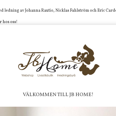
d ledning av Johanna Rautio, Nicklas Fahlström och Eric Carde
r hos oss!
ar dem vanligaste betalningsmetoderna så det är bara att välja d
läder.
 Home! Vi erbjuder alltid snabba leveranser och fri frakt över 1
POPULÄRA PRODUKTER I UNDERKATEGORIERNA
UNIKA TING
VÄLKOMMEN TILL JB HOME!