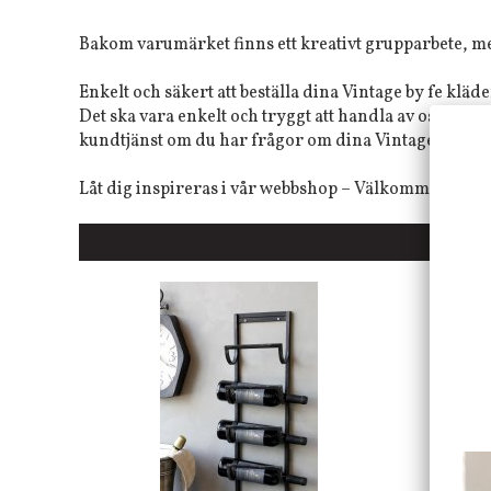
Bakom varumärket finns ett kreativt grupparbete, me
Enkelt och säkert att beställa dina Vintage by fe kläde
Det ska vara enkelt och tryggt att handla av oss. Vi h
kundtjänst om du har frågor om dina Vintage by fe k
Låt dig inspireras i vår webbshop – Välkommen till Jb