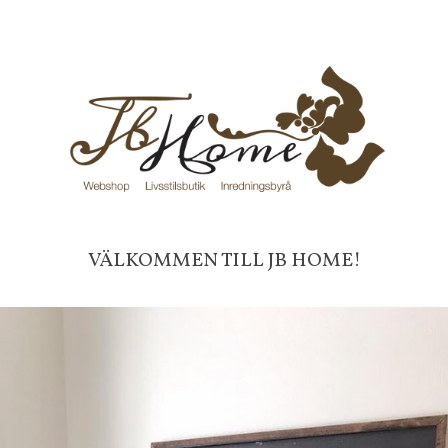
UNIKA TING
U
VÄLKOMMEN TILL JB HOME!
House Doctor
se, Kruka Mandala
Rund Spegel grå, 80 cm, Hou
Doctor, Endast för avhämtni
465 kr
KÖP
INFO
KÖP