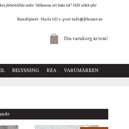
 förbeställda order. Välkomna att boka tid! Håll utkik efter
Kundtjänst
: Maila till e-post
info@jbhome.se
Din varukorg är tom!
IL
BELYSNING
REA
VARUMÄRKEN
lande