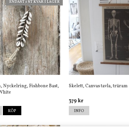
ENDAST 1 ST KVAR I LAGER
, Nyckelring, Fishbone Bast,
Skelett, Canvas tavla, träram
White
379 kr
KÖP
INFO