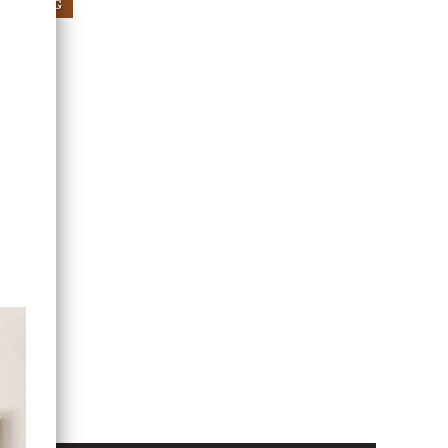
NIKA TING
se
ng