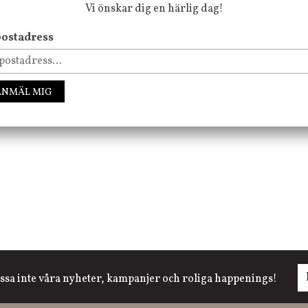
Vi önskar dig en härlig dag!
ostadress
Till kassan
ANMÄL MIG
FÖLJ OSS PÅ INSTAGRAM @JBHOME
ssa inte våra nyheter, kampanjer och roliga happenings!