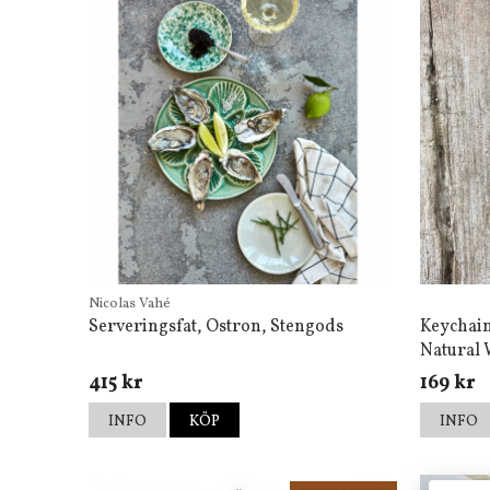
Nicolas Vahé
Serveringsfat, Ostron, Stengods
Keychain
Natural 
415 kr
169 kr
INFO
KÖP
INFO