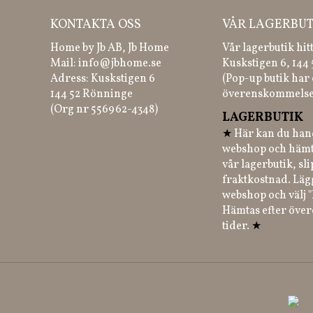
KONTAKTA OSS
VÅR LAGERBUT
Home by Jb AB, Jb Home
Vår lagerbutik hit
Mail:
info@jbhome.se
Kuskstigen 6, 144
Adress: Kuskstigen 6
(Pop-up butik har 
144 52 Rönninge
överenskommelse
(Org nr 556962-4348)
LAGERBUTIK
★
Här kan du hand
webshop och hämt
vår lagerbutik, sl
fraktkostnad. Läg
webshop och välj "
Hämtas efter öve
tider.
★