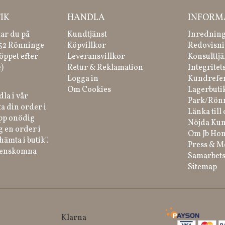
IK
HANDLA
INFORM
tar du på
Kundtjänst
Inredning
 52 Rönninge
Köpvillkor
Redovisni
öppet efter
Leveransvillkor
Konsulttjä
)
Retur & Reklamation
Integritet
Logga in
Kundrefe
Om Cookies
Lagerbuti
la i vår
Park/Rön
a din order i
Länka till 
ipp onödig
Nöjda Kun
g en order i
Om Jb Ho
hämta i butik".
Press & M
renskomna
Samarbets
Sitemap