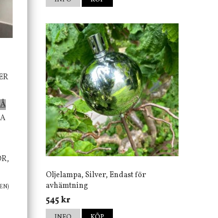
ER
PÅ
TA
OR,
Oljelampa, Silver, Endast för
avhämtning
EN)
545 kr
INFO
KÖP