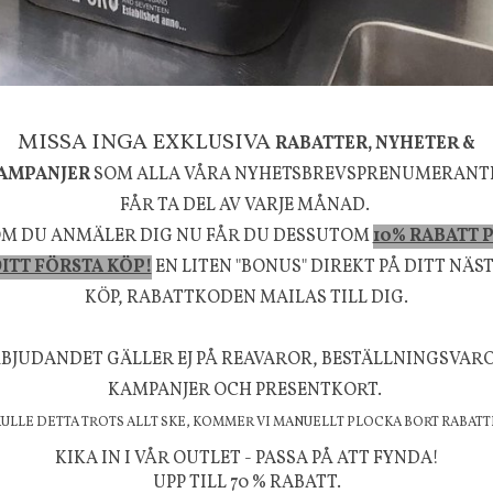
MISSA INGA EXKLUSIVA
RABATTER, NYHETER &
AMPANJER
SOM ALLA VÅRA NYHETSBREVSPRENUMERANT
FÅR TA DEL AV VARJE MÅNAD.
M DU ANMÄLER DIG NU FÅR DU DESSUTOM
10% RABATT 
ITT FÖRSTA KÖP!
EN LITEN "BONUS" DIREKT PÅ DITT NÄS
KÖP, RABATTKODEN MAILAS TILL DIG.
BJUDANDET GÄLLER EJ PÅ REAVAROR, BESTÄLLNINGSVAR
ior
Olsson & Jensen
KAMPANJER OCH PRESENTKORT.
4-mix, Aluminium
Duk Eloise 150 x 300 cm
KULLE DETTA TROTS ALLT SKE, KOMMER VI MANUELLT PLOCKA BORT RABATT
1895 kr
5 kr
KIKA IN I VÅR OUTLET - PASSA PÅ ATT FYNDA!
UPP TILL 70 % RABATT.
KÖP
INFO
KÖP