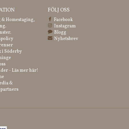
ATION
FÖLJ OSS
 & Homestaging,
Facebook
ng.
Instagram
nster.
Blogg
spolicy
Nyhetsbrev
renser
k i Söderby
ninge
oss
der - Läs mer här!
me
edia &
partners