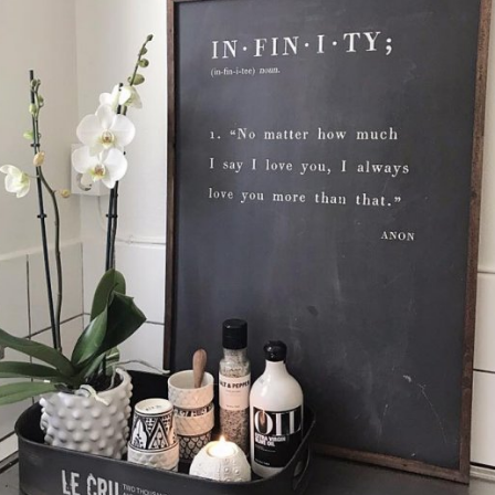
POPULÄRA PRODUKTER I UNDERKATEGORIERNA
UNIKA TING
Star Trading
anasa - Endast avhämtning
Led blockljus Flame Candle
119 kr
KÖP
INFO
KÖP