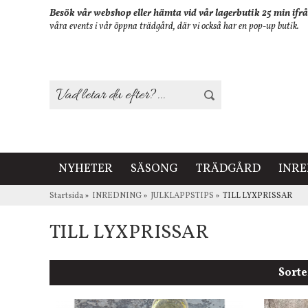
Besök vår webshop eller hämta vid vår lagerbutik 25 min ifrå
våra events i vår öppna trädgård, där vi också har en pop-up butik.
NYHETER
SÄSONG
TRÄDGÅRD
INR
Startsida
»
INREDNING
»
JULKLAPPSTIPS
»
TILL LYXPRISSAR
TILL LYXPRISSAR
Sorte