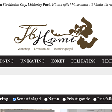
n Stockholm City, i Söderby Park.
Hämta själv! Välkommen att hämta din redan
EDNING
UNIKA TING
KÖKET
DELIKATESS
TEXT
ring:
Senast inlagd
Namn
Pris stigande
Pris fal