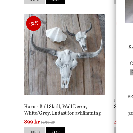
-31%
-64%
K
O
D
ER
I am Inter
Horn - Bull Skull, Wall Decor,
Skyltar 
White/Grey, Endast för avhämtning
(S
899 kr
45 kr
1299 kr
12
INFO
KÖP
INFO