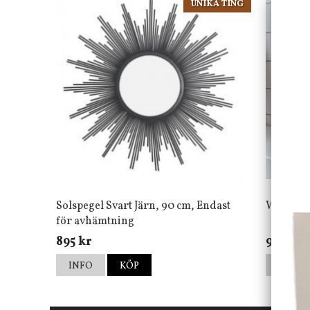
UNIKA TING
Solspegel Svart Järn, 90 cm, Endast
Wood Va
för avhämtning
895 kr
900 kr
INFO
KÖP
INFO