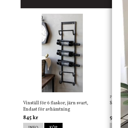
Pb Home
Vinställ för 6 flaskor, järn svart,
Spegel W
Endast för avhämtning
845 kr
900 kr
INFO
KÖP
INFO