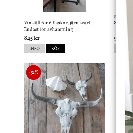
Pb Home
Vinställ för 6 flaskor, järn svart,
Spegel W
Endast för avhämtning
845 kr
900 kr
INFO
KÖP
INFO
-31%
-64%