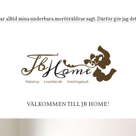
har alltid mina underbara morföräldrar sagt. Därför gör jag det.
nns det lite så, som att en liten del av mig bjuds in att följa m
gelica´s morfar föddes och som hon ofta besökte när han fortf
POPULÄRA PRODUKTER I UNDERKATEGORIERNA
UNIKA TING
VÄLKOMMEN TILL JB HOME!