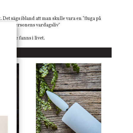
 Det sägs ibland att man skulle vara en ”fluga på
ed i den personens vardagsliv"
arande fanns i livet.