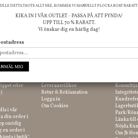
KULLE DETTA TROTS ALLT SKE, KOMMER VI MANUELLT PLOCKA BORT RABATT
KIKA IN I VÅR OUTLET - PASSA PÅ ATT FYNDA!
UPP TILL 70 % RABATT.
Vi önskar dig en härlig dag!
ssa inte våra nyheter, kampanjer och roliga happenings!
ostadress
IK
HANDLA
INFORM
ANMÄL MIG
tar du på
Kundtjänst
Inredning
 52 Rönninge
Köpvillkor
Redovisni
öppet efter
Leveransvillkor
Konsulttjä
)
Retur & Reklamation
Integritet
Logga in
Kundrefe
Om Cookies
Lagerbuti
la i vår
Park/Rön
a din order i
Länka till 
ipp onödig
Nöjda Kun
g en order i
Om Jb Ho
hämta i butik".