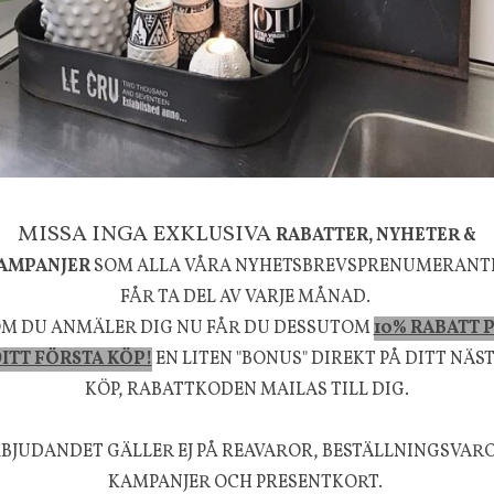
ior
Olsson & Jensen
4-mix, Aluminium
Duk Eloise 150 x 300 cm
1895 kr
5 kr
KÖP
INFO
KÖP
MISSA INGA EXKLUSIVA
RABATTER, NYHETER &
AMPANJER
SOM ALLA VÅRA NYHETSBREVSPRENUMERANT
Till kassan
FÅR TA DEL AV VARJE MÅNAD.
M DU ANMÄLER DIG NU FÅR DU DESSUTOM
10% RABATT 
ITT FÖRSTA KÖP!
EN LITEN "BONUS" DIREKT PÅ DITT NÄS
FÖLJ OSS PÅ INSTAGRAM @JBHOME
KÖP, RABATTKODEN MAILAS TILL DIG.
BJUDANDET GÄLLER EJ PÅ REAVAROR, BESTÄLLNINGSVAR
KAMPANJER OCH PRESENTKORT.