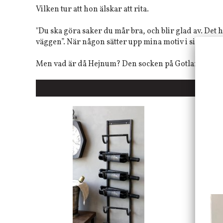
Vilken tur att hon älskar att rita.
"Du ska göra saker du mår bra, och blir glad av. Det 
väggen”. När någon sätter upp mina motiv i sitt hem kä
Men vad är då Hejnum? Den socken på Gotland där An