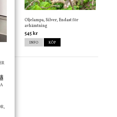
Oljelampa, Silver, Endast för
avhämtning
545 kr
INFO
KÖP
ER
PÅ
TA
OR,