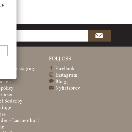
EN)
ATION
FÖLJ OSS
 & Homestaging,
Facebook
ng.
Instagram
nster.
Blogg
spolicy
Nyhetsbrev
renser
k i Söderby
ninge
oss
der - Läs mer här!
me