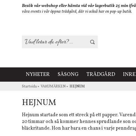
Besök vår webshop eller hämta vid vår lagerbutik 25 min ifrå
våra events i vår öppna trädgård, där vi också har en pop-up butik.
NYHETER
SÄSONG
TRÄDGÅRD
INR
Startsida
»
VARUMÄRKEN
»
HEJNUM
HEJNUM
Hejnum startade som ett streck på ett papper. Varenda 
20 timmar och så kommer hennes sprudlande son och s
bläckritande. Hon har bara en chans i varje penndra