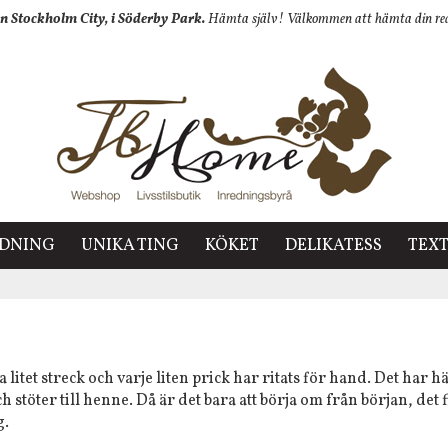
n Stockholm City, i Söderby Park.
Hämta själv! Välkommen att hämta din redan
EDNING
UNIKA TING
KÖKET
DELIKATESS
TEXT
litet streck och varje liten prick har ritats för hand. Det har hä
töter till henne. Då är det bara att börja om från början, de
g.