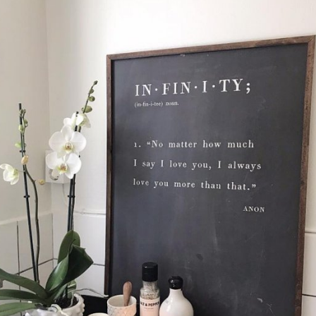
Star Trading
anasa - Endast avhämtning
Led blockljus Flame Candle
119 kr
KÖP
INFO
KÖP