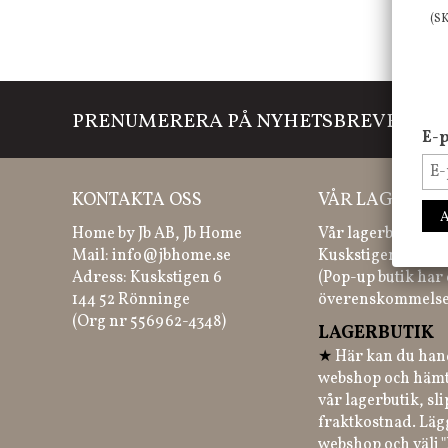
(S
PRENUMERERA PÅ NYHETSBREVET
Mi
E-p
KONTAKTA OSS
VÅR LAGERBUT
Home by Jb AB, Jb Home
Vår lagerbutik hit
Mail:
info@jbhome.se
Kuskstigen 6, 144
Adress: Kuskstigen 6
(Pop-up butik har 
144 52 Rönninge
överenskommelse
(Org nr 556962-4348)
LAGERBUTIK
★
Här kan du hand
webshop och hämt
vår lagerbutik, sl
fraktkostnad. Läg
webshop och välj "