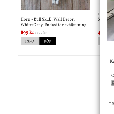
I am Inter
Horn - Bull Skull, Wall Decor,
Skyltar 
White/Grey, Endast för avhämtning
899 kr
45 kr
1299 kr
12
INFO
KÖP
INFO
K
O
D
ER