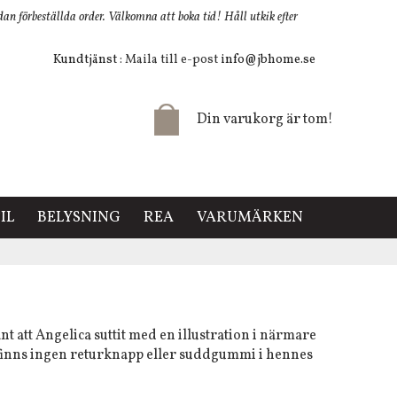
 förbeställda order. Välkomna att boka tid! Håll utkik efter
Kundtjänst
: Maila till e-post
info@jbhome.se
Din varukorg är tom!
IL
BELYSNING
REA
VARUMÄRKEN
nt att Angelica suttit med en illustration i närmare
t finns ingen returknapp eller suddgummi i hennes