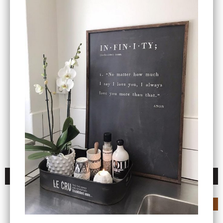
TINE K HOME
TOVE FRANK
VAKINME
VANILLA FLY
VINTAGE BY FÉ
VITA
VOLUSPA DOFTLJUS
WASHOLOGI
YVONE CHRISTA NEW
YOGINI DIVINE LIVING
YORK
CO
POPULÄRA PRODUKTER I UNDERKATEGORIERNA
UNIKA TING