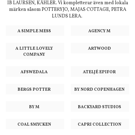
IB LAURSEN, KÄHLER. Vi kompletterar även med lokala
märken såsom POTTERYJO, MAJAS COTTAGE, PETRA
LUNDS LERA.
A SIMPLE MESS
AGENCY M
A LITTLE LOVELY
ARTWOOD
COMPANY
AFSWEDALA
ATELJÉ EPIFOR
BERGS POTTER
BY NORD COPENHAGEN
BY M
BACKYARD STUDIOS
COAL SMYCKEN
CAPRI COLLECTION