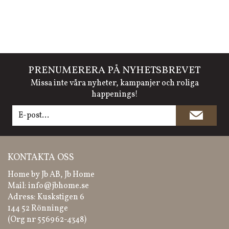
PRENUMERERA PÅ NYHETSBREVET
Missa inte våra nyheter, kampanjer och roliga
happenings!
KONTAKTA OSS
Home by Jb AB, Jb Home
Mail:
info@jbhome.se
Adress: Kuskstigen 6
144 52 Rönninge
(Org nr 556962-4348)