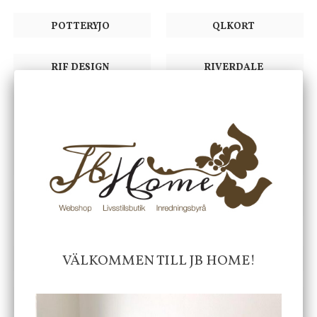
POTTERYJO
QLKORT
RIF DESIGN
RIVERDALE
RIVIÈRA MAISON
SAGA OF SWEDEN/THE
SPICE TREE
SIROCCO LIVING
SIXTYDAYS
SNOWDROPS
STOREFACTORY
COPENHAGEN
VÄLKOMMEN TILL JB HOME!
SUFRACO
SVENSK MARMOR
TERRIBLE TWINS
THG