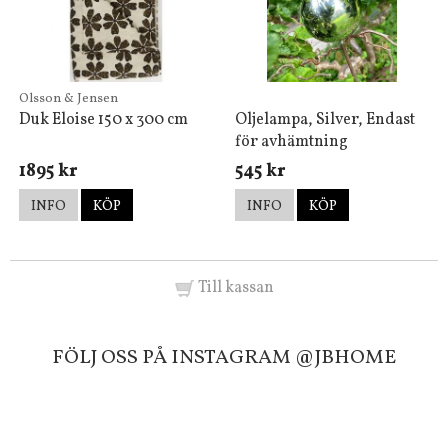
Olsson & Jensen
Duk Eloise 150 x 300 cm
Oljelampa, Silver, Endast
för avhämtning
1895 kr
545 kr
INFO
KÖP
INFO
KÖP
Till kassan
FÖLJ OSS PÅ INSTAGRAM @JBHOME