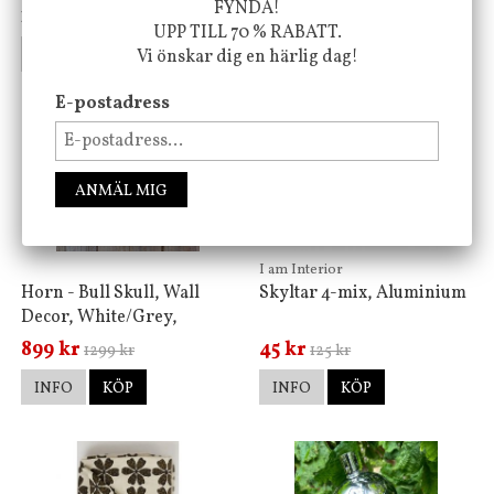
FYNDA!
119 kr
199 kr
UPP TILL 70 % RABATT.
INFO
KÖP
INFO
KÖP
Vi önskar dig en härlig dag!
E-postadress
-31%
-64%
ANMÄL MIG
I am Interior
Horn - Bull Skull, Wall
Skyltar 4-mix, Aluminium
Decor, White/Grey,
Endast för avhämtning
899 kr
45 kr
1299 kr
125 kr
INFO
KÖP
INFO
KÖP