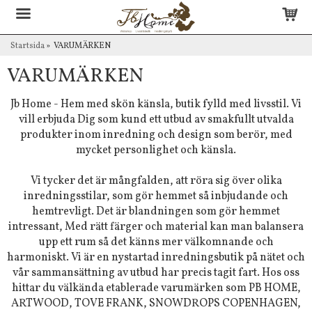
Startsida
»
VARUMÄRKEN
VARUMÄRKEN
Jb Home - Hem med skön känsla, butik fylld med livsstil. Vi
vill erbjuda Dig som kund ett utbud av smakfullt utvalda
produkter inom inredning och design som berör, med
mycket personlighet och känsla.
Vi tycker det är mångfalden, att röra sig över olika
inredningsstilar, som gör hemmet så inbjudande och
hemtrevligt. Det är blandningen som gör hemmet
intressant, Med rätt färger och material kan man balansera
upp ett rum så det känns mer välkomnande och
harmoniskt. Vi är en nystartad inredningsbutik på nätet och
vår sammansättning av utbud har precis tagit fart. Hos oss
hittar du välkända etablerade varumärken som PB HOME,
ARTWOOD, TOVE FRANK, SNOWDROPS COPENHAGEN,