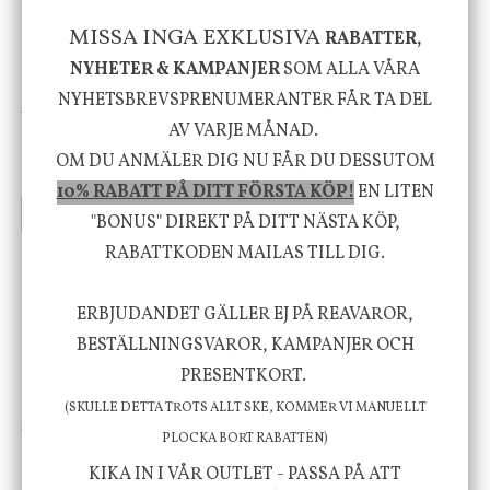
MISSA INGA EXKLUSIVA
RABATTER,
NYHETER & KAMPANJER
SOM ALLA VÅRA
Pb Home
NYHETSBREVSPRENUMERANTER FÅR TA DEL
Vinställ för 6 flaskor, järn
Spegel Wanasa - Endast
AV VARJE MÅNAD.
svart, Endast för
avhämtning
OM DU ANMÄLER DIG NU FÅR DU DESSUTOM
avhämtning
845 kr
900 kr
10% RABATT PÅ DITT FÖRSTA KÖP!
EN LITEN
INFO
KÖP
INFO
KÖP
"BONUS" DIREKT PÅ DITT NÄSTA KÖP,
RABATTKODEN MAILAS TILL DIG.
ERBJUDANDET GÄLLER EJ PÅ REAVAROR,
BESTÄLLNINGSVAROR, KAMPANJER OCH
PRESENTKORT.
(SKULLE DETTA TROTS ALLT SKE, KOMMER VI MANUELLT
Star Trading
House Doctor
PLOCKA BORT RABATTEN)
Led blockljus Flame
Ledljus med timer, 2-pack,
Candle
House Doctor
KIKA IN I VÅR OUTLET - PASSA PÅ ATT