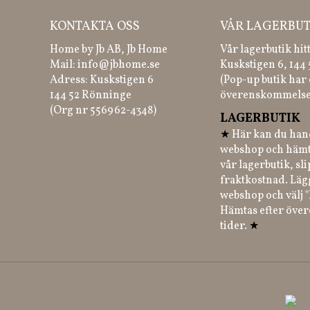
KONTAKTA OSS
VÅR LAGERBUT
Home by Jb AB, Jb Home
Vår lagerbutik hit
Mail:
info@jbhome.se
Kuskstigen 6, 144
Adress: Kuskstigen 6
(Pop-up butik har 
144 52 Rönninge
överenskommelse
(Org nr 556962-4348)
LAGERBUTIK
★
Här kan du hand
webshop och hämt
vår lagerbutik, sl
fraktkostnad. Läg
webshop och välj "
Hämtas efter öve
tider.
★