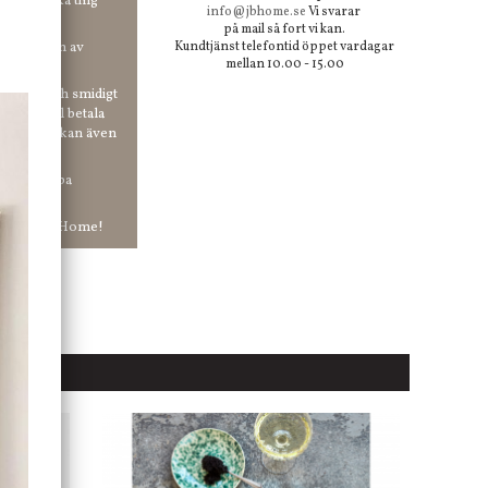
 våra "unika ting"
info@jbhome.se
Vi svarar
på mail så fort vi kan.
vid anmälan av
Kundtjänst telefontid öppet vardagar
mellan 10.00 - 15.00
 enkelt och smidigt
r du vill betala
er. Och du kan även
tt ha snabba
ar in hos Jb Home!