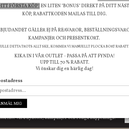
ITT FÖRSTA KÖP!
EN LITEN "BONUS" DIREKT PÅ DITT NÄS
m ökar trivsel i ditt hem och ger det lilla extra för
KÖP, RABATTKODEN MAILAS TILL DIG.
välmående!
BJUDANDET GÄLLER EJ PÅ REAVAROR, BESTÄLLNINGSVAR
KAMPANJER OCH PRESENTKORT.
KULLE DETTA TROTS ALLT SKE, KOMMER VI MANUELLT PLOCKA BORT RABATT
FÖLJ OSS PÅ INSTAGRAM @JBHOME
KIKA IN I VÅR OUTLET - PASSA PÅ ATT FYNDA!
UPP TILL 70 % RABATT.
Vi önskar dig en härlig dag!
ostadress
ANMÄL MIG
ssa inte våra nyheter, kampanjer och roliga happenings!