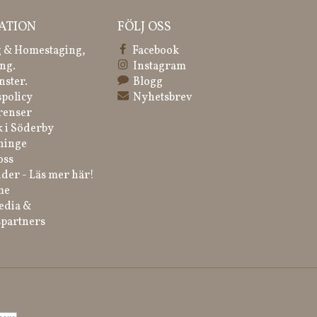
ATION
FÖLJ OSS
 & Homestaging,
Facebook
ng.
Instagram
nster.
Blogg
spolicy
Nyhetsbrev
renser
k i Söderby
ninge
oss
der - Läs mer här!
me
edia &
partners