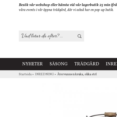
Besök vår webshop eller hämta vid vår lagerbutik 25 min ifrå
våra events i vår öppna trädgård, där vi också har en pop-up butik.
NYHETER
SÄSONG
TRÄDGÅRD
INR
Startsida
»
INREDNING
»
Återvunnen kruka, olika strl