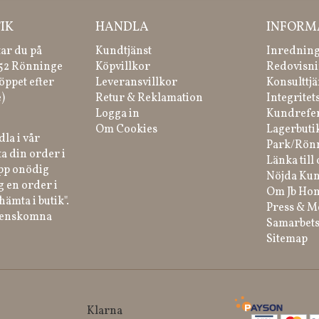
IK
HANDLA
INFORM
tar du på
Kundtjänst
Inredning
 52 Rönninge
Köpvillkor
Redovisni
öppet efter
Leveransvillkor
Konsulttjä
)
Retur & Reklamation
Integritet
Logga in
Kundrefe
Om Cookies
Lagerbuti
la i vår
Park/Rön
a din order i
Länka till 
ipp onödig
Nöjda Kun
g en order i
Om Jb Ho
hämta i butik".
Press & M
renskomna
Samarbets
Sitemap