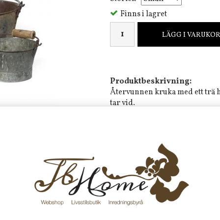
Finns i lagret
LÄGG I VARUKO
Produktbeskrivning:
Återvunnen kruka med ett trä h
tar vid.
Mått: Small
ca 20 cm bred och
30 cm bred och 19 cm hög
Material:
Zink (järn)
"Once upon a time this item belonged
brother. Congrats for bying a recycle
Frakt 99 kr, handlar du över 20