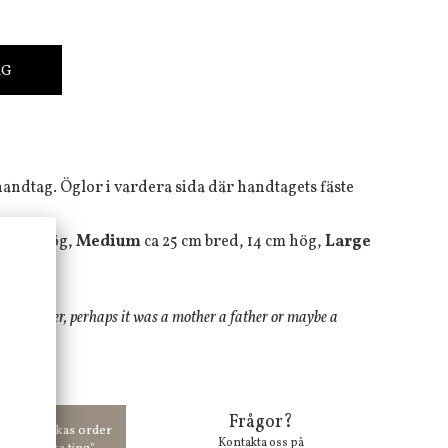
RG
andtag. Öglor i vardera sida där handtagets fäste
 10 cm hög,
Medium
ca 25 cm bred, 14 cm hög,
Large
 to another, perhaps it was a mother a father or maybe a
d item"
Frågor?
00 kr skickas order
Kontakta oss på