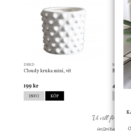
DBKD
Star Tradin
Cloudy kruka mini, vit
Bordsla
199 kr
499 kr
INFO
KÖP
INFO
K
Vi vill förmed
inspiration f
O