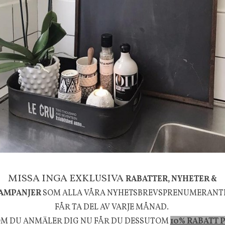
g
House Doctor
mpa Mushroom vit, Utomhus
Skål, Hands marmor
635 kr
795 kr
KÖP
INFO
KÖP
MISSA INGA EXKLUSIVA
RABATTER, NYHETER &
AMPANJER
SOM ALLA VÅRA NYHETSBREVSPRENUMERANT
la känsla, upplevelse och välbefinnande för dig oc
FÅR TA DEL AV VARJE MÅNAD.
rån naturen och dess färgpalett erbjuder vi omsorg
M DU ANMÄLER DIG NU FÅR DU DESSUTOM
10% RABATT 