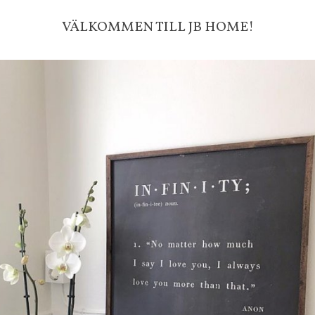
fraktfritt. 100 kr - 400 kr i frakt för
produkter som skickas.
VÄLKOMMEN TILL JB HOME!
10 % rabatt på din första order 
nyhetsbrev, via pop-up ruta
Faktura 0 kr. Hos oss betalar du
med KLARNA CHECKOUT. Välj själv hu
mellan alla Klarnas betalningstjänst
välja PAYSON betalningstjänst.
Nöjda kunder och strävar efter a
leveranser!
-ligt Tack för att just Du titt
LÄGG I ÖNSKELISTA
DU KANSKE OCKSÅ ÄR INTRESSERAD AV
-20%