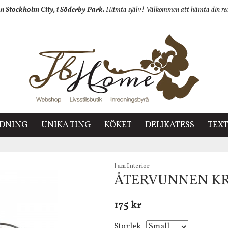
n Stockholm City, i Söderby Park.
Hämta själv! Välkommen att hämta din redan
EDNING
UNIKA TING
KÖKET
DELIKATESS
TEXT
I am Interior
ÅTERVUNNEN KR
175 kr
Storlek