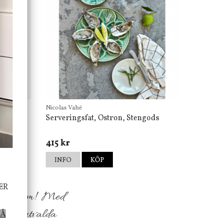
Nicolas Vahé
Serveringsfat, Ostron, Stengods
415 kr
INFO
KÖP
ER
h ditt hem! Med
sfullt utvalda
PÅ