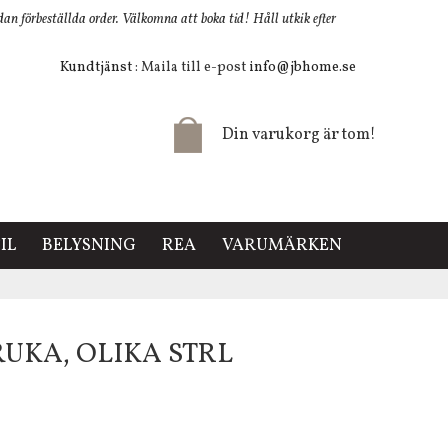
 förbeställda order. Välkomna att boka tid! Håll utkik efter
Kundtjänst
: Maila till e-post
info@jbhome.se
Din varukorg är tom!
IL
BELYSNING
REA
VARUMÄRKEN
UKA, OLIKA STRL