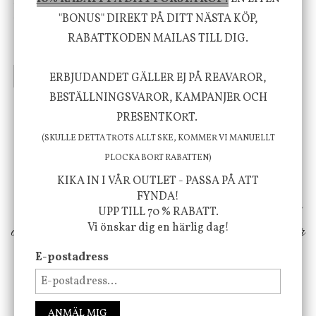
House Doctor
Nicolas Vahé
Skål, Hands marmor
Serveringsfat, Ostron,
"BONUS" DIREKT PÅ DITT NÄSTA KÖP,
Stengods
RABATTKODEN MAILAS TILL DIG.
635 kr
415 kr
795 kr
INFO
KÖP
INFO
KÖP
ERBJUDANDET GÄLLER EJ PÅ REAVAROR,
BESTÄLLNINGSVAROR, KAMPANJER OCH
PRESENTKORT.
Vi vill förmedla känsla, upplevelse och
(SKULLE DETTA TROTS ALLT SKE, KOMMER VI MANUELLT
välbefinnande för dig och ditt hem! Med
PLOCKA BORT RABATTEN)
inspiration från naturen och dess färgpalett
KIKA IN I VÅR OUTLET - PASSA PÅ ATT
FYNDA!
erbjuder vi omsorgsfullt utvalda produkter som
UPP TILL 70 % RABATT.
Vi önskar dig en härlig dag!
ökar trivsel i ditt hem och ger det lilla extra för
att öka ditt välmående!
E-postadress
ANMÄL MIG