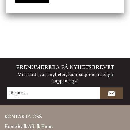
FÖLJ OSS PÅ INSTAGRAM @JBHOME
PRENUMERERA PÅ NYHETSBREVET
Missa inte våra nyheter, kampanjer och roliga
happenings!
KONTAKTA OSS
Home by Jb AB, Jb Home