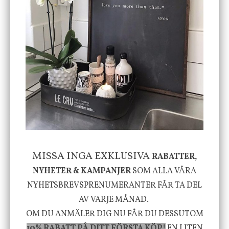
ENDAST 1 ST KVAR I LAGER
DBKD
Star Trading
Cloudy kruka mini, vit
Bordslampa Mushroom
vit, Utomhus
199 kr
499 kr
INFO
KÖP
INFO
KÖP
MISSA INGA EXKLUSIVA
RABATTER,
-20%
NYHETER & KAMPANJER
SOM ALLA VÅRA
NYHETSBREVSPRENUMERANTER FÅR TA DEL
AV VARJE MÅNAD.
OM DU ANMÄLER DIG NU FÅR DU DESSUTOM
10% RABATT PÅ DITT FÖRSTA KÖP!
EN LITEN