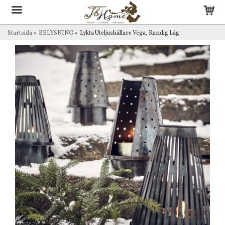
Startsida
»
BELYSNING
»
Lykta Uteljushållare Vega, Randig Låg