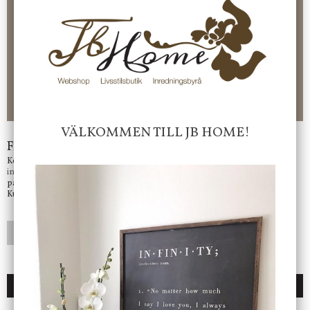
100 kr - 400 kr i frakt för våra "unika ting" produkter som skickas.
10 % rabatt på din första order vid anmälan av nyhetsbrev, via
pop-up ruta
Faktura 0 kr. Hos oss betalar du enkelt och smidigt med KLARNA
CHECKOUT. Välj själv hur du vill betala mellan alla Klarnas
betalningstjänster. Och du kan även välja PAYSON betalningstjänst.
Nöjda kunder och strävar efter att ha snabba leveranser!
-ligt Tack för att just Du tittar in hos Jb Home!
VÄLKOMMEN TILL JB HOME!
Frågor?
Kontakta oss på
info@jbhome.se
Vi svarar
på mail så fort vi kan.
Kundtjänst telefontid öppet vardagar mellan 10.00 - 15.00
LÄGG I ÖNSKELISTA
DU KANSKE OCKSÅ ÄR INTRESSERAD AV