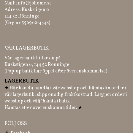
Mail:
info@jbhome.se
Adress: Kuskstigen 6
144 52 Rönninge
(Org nr 556962-4348)
VÅR LAGERBUTIK
Vår lagerbutik hittar du på
Kuskstigen 6, 144 52 Rönninge
(Pop-up butik har öppet efter överenskommelse)
LAGERBUTIK
★
Här kan du handla i vår webshop och hämta din order i
vår lagerbutik, slipp onödig fraktkostnad. Lägg en order i
webshop och välj "hämta i butik".
Hämtas efter överenskomna tider.
★
FÖLJ OSS