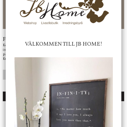
CHECKOUT. Välj själv hur du vill betala mellan alla Klarnas
betalningstjänster. Och du kan även välja PAYSON betalningstjänst.
Nöjda kunder och strävar efter att ha snabba leveranser!
-ligt Tack för att just Du tittar in hos Jb Home!
Frågor?
VÄLKOMMEN TILL JB HOME!
Kontakta oss på
info@jbhome.se
Vi svarar
på mail så fort vi kan.
Kundtjänst telefontid öppet vardagar mellan 10.00 - 15.00
LÄGG I ÖNSKELISTA
DU KANSKE OCKSÅ ÄR INTRESSERAD AV
ENDAST 1 ST KVAR I LAGER