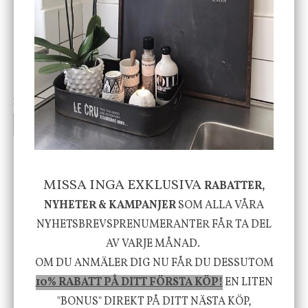
DBKD
Star Trading
Cloudy kruka mini, vit
Bordslampa Mushroom
vit, Utomhus
199 kr
499 kr
INFO
KÖP
INFO
KÖP
-20%
MISSA INGA EXKLUSIVA
RABATTER,
NYHETER & KAMPANJER
SOM ALLA VÅRA
NYHETSBREVSPRENUMERANTER FÅR TA DEL
AV VARJE MÅNAD.
House Doctor
Nicolas Vahé
OM DU ANMÄLER DIG NU FÅR DU DESSUTOM
Skål, Hands marmor
Serveringsfat, Ostron,
10% RABATT PÅ DITT FÖRSTA KÖP!
EN LITEN
Stengods
"BONUS" DIREKT PÅ DITT NÄSTA KÖP,