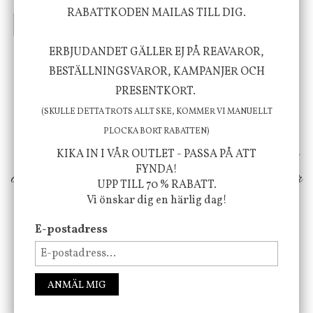
635 kr
415 kr
795 kr
RABATTKODEN MAILAS TILL DIG.
INFO
KÖP
INFO
KÖP
ERBJUDANDET GÄLLER EJ PÅ REAVAROR,
BESTÄLLNINGSVAROR, KAMPANJER OCH
Vi vill förmedla känsla, upplevelse och
PRESENTKORT.
välbefinnande för dig och ditt hem! Med
(SKULLE DETTA TROTS ALLT SKE, KOMMER VI MANUELLT
inspiration från naturen och dess färgpalett
PLOCKA BORT RABATTEN)
erbjuder vi omsorgsfullt utvalda produkter som
KIKA IN I VÅR OUTLET - PASSA PÅ ATT
FYNDA!
ökar trivsel i ditt hem och ger det lilla extra för
UPP TILL 70 % RABATT.
att öka ditt välmående!
Vi önskar dig en härlig dag!
E-postadress
FÖLJ OSS PÅ INSTAGRAM @JBHOME
ANMÄL MIG