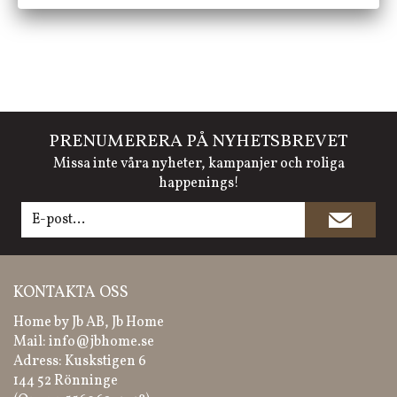
PRENUMERERA PÅ NYHETSBREVET
Missa inte våra nyheter, kampanjer och roliga
happenings!
KONTAKTA OSS
Home by Jb AB, Jb Home
Mail:
info@jbhome.se
Adress: Kuskstigen 6
144 52 Rönninge