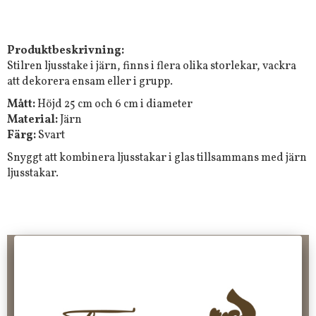
Produktbeskrivning:
Stilren ljusstake i järn, finns i flera olika storlekar, vackra
att dekorera ensam eller i grupp.
Mått:
Höjd 25 cm och 6 cm i diameter
Material:
Järn
Färg:
Svart
Snyggt att kombinera ljusstakar i glas tillsammans med järn
ljusstakar.
Frakt 99 kr, handlar du över 2000 kr skickas order fraktfritt.
100 kr - 400 kr i frakt för våra "unika ting" produkter som skickas.
10 % rabatt på din första order vid anmälan av nyhetsbrev, via
pop-up ruta
Faktura 0 kr. Hos oss betalar du enkelt och smidigt med KLARNA