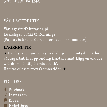
(Org nr 556962-4348)
VÅR LAGERBUTIK
Vår lagerbutik hittar du på
Kuskstigen 6, 144 52 Rönninge
(Pop-up butik har öppet efter överenskommelse)
LAGERBUTIK
★
Här kan du handla i vår webshop och hämta din order i
vår lagerbutik, slipp onödig fraktkostnad. Lägg en order i
webshop och välj "hämta i butik".
Hämtas efter överenskomna tider.
★
FÖLJ OSS
Facebook
Instagram
Blogg
Nyhetsbrev