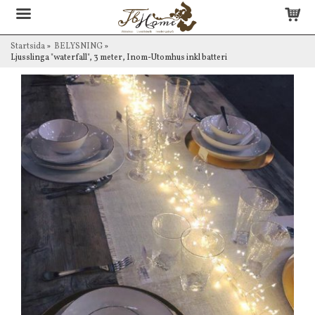
Startsida
»
BELYSNING
»
Ljusslinga "waterfall", 3 meter, Inom-Utomhus inkl batteri