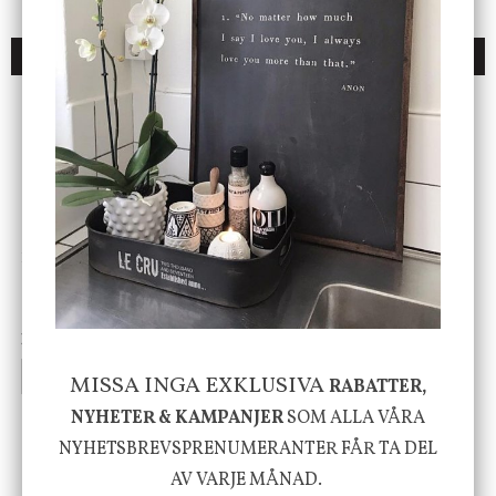
DU KANSKE OCKSÅ ÄR INTRESSERAD AV
ENDAST 1 ST KVAR I LAGER
DBKD
Star Trading
Cloudy kruka mini, vit
Bordslampa Mushroom
vit, Utomhus
199 kr
499 kr
INFO
KÖP
INFO
KÖP
MISSA INGA EXKLUSIVA
RABATTER,
NYHETER & KAMPANJER
SOM ALLA VÅRA
NYHETSBREVSPRENUMERANTER FÅR TA DEL
-20%
AV VARJE MÅNAD.