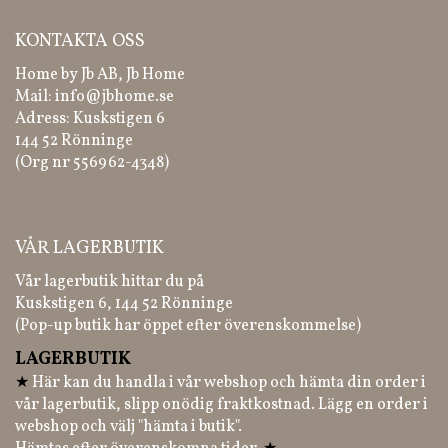
KONTAKTA OSS
Home by Jb AB, Jb Home
Mail:
info@jbhome.se
Adress: Kuskstigen 6
144 52 Rönninge
(Org nr 556962-4348)
VÅR LAGERBUTIK
Vår lagerbutik hittar du på
Kuskstigen 6, 144 52 Rönninge
(Pop-up butik har öppet efter överenskommelse)
LAGERBUTIK
★
Här kan du handla i vår webshop och hämta din order i
vår lagerbutik, slipp onödig fraktkostnad. Lägg en order i
webshop och välj "hämta i butik".