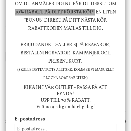
OM DU ANMÄLER DIG NU FÅR DU DESSUTOM
10% RABATT PÅ DITT FÖRSTA KÖP!
EN LITEN
"BONUS" DIREKT PÅ DITT NÄSTA KÖP,
House Doctor
Nicolas Vahé
RABATTKODEN MAILAS TILL DIG.
Skål, Hands marmor
Serveringsfat, Ostron,
Stengods
ERBJUDANDET GÄLLER EJ PÅ REAVAROR,
635 kr
415 kr
795 kr
BESTÄLLNINGSVAROR, KAMPANJER OCH
INFO
KÖP
INFO
KÖP
PRESENTKORT.
(SKULLE DETTA TROTS ALLT SKE, KOMMER VI MANUELLT
Vi vill förmedla känsla, upplevelse och
PLOCKA BORT RABATTEN)
KIKA IN I VÅR OUTLET - PASSA PÅ ATT
välbefinnande för dig och ditt hem! Med
FYNDA!
inspiration från naturen och dess färgpalett
UPP TILL 70 % RABATT.
Vi önskar dig en härlig dag!
erbjuder vi omsorgsfullt utvalda produkter som
E-postadress
ökar trivsel i ditt hem och ger det lilla extra för