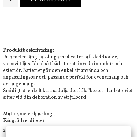
LÄGG I VARUKORG
Produktbeskrivning:
En 3 meter lång ljusslinga med vattenfalls leddioder,
varmvitt ljus. Idealiskt både för att inreda inomhus och
exteriör. Batteriet gör den enkel att använda och
anpassningsbar och passande perfekt för evenemang och
arrangemang.
Smidigt att enkelt kunna dölja den lilla "boxen" där batteriet
sitter vid din dekoration av ett julbord.
Mått:
3 meter ljusslinga
Färg:
Silverdioder
2 st AA batterier ingår