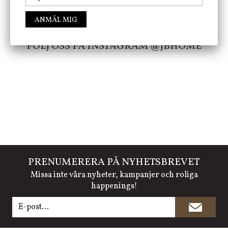
att öka ditt välmående!
ANMÄL MIG
FÖLJ OSS PÅ INSTAGRAM @JBHOME
PRENUMERERA PÅ NYHETSBREVET
Missa inte våra nyheter, kampanjer och roliga
happenings!