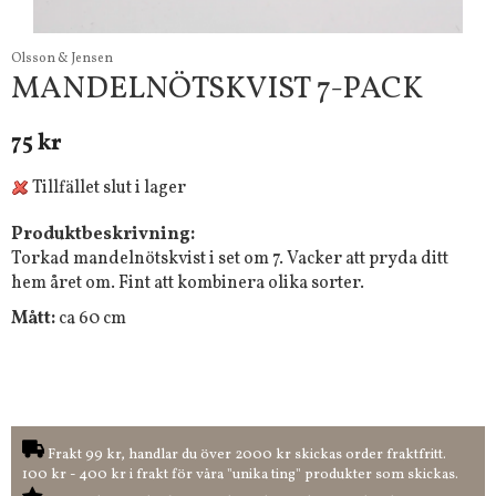
Olsson & Jensen
MANDELNÖTSKVIST 7-PACK
75 kr
Tillfället slut i lager
Produktbeskrivning:
Torkad mandelnötskvist i set om 7. Vacker att pryda ditt
hem året om. Fint att kombinera olika sorter.
Mått:
ca 60 cm
Frakt 99 kr, handlar du över 2000 kr skickas order fraktfritt.
100 kr - 400 kr i frakt för våra "unika ting" produkter som skickas.