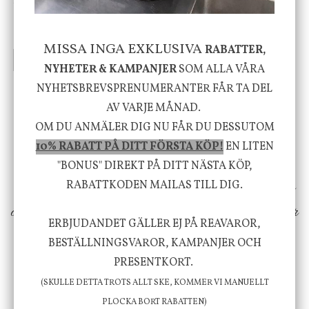
Skål, Hands marmor
Serveringsfat, Ostron,
Stengods
635 kr
415 kr
795 kr
MISSA INGA EXKLUSIVA
RABATTER,
INFO
KÖP
INFO
KÖP
NYHETER & KAMPANJER
SOM ALLA VÅRA
NYHETSBREVSPRENUMERANTER FÅR TA DEL
AV VARJE MÅNAD.
Vi vill förmedla känsla, upplevelse och
OM DU ANMÄLER DIG NU FÅR DU DESSUTOM
välbefinnande för dig och ditt hem! Med
10% RABATT PÅ DITT FÖRSTA KÖP!
EN LITEN
inspiration från naturen och dess färgpalett
"BONUS" DIREKT PÅ DITT NÄSTA KÖP,
erbjuder vi omsorgsfullt utvalda produkter som
RABATTKODEN MAILAS TILL DIG.
ökar trivsel i ditt hem och ger det lilla extra för
ERBJUDANDET GÄLLER EJ PÅ REAVAROR,
att öka ditt välmående!
BESTÄLLNINGSVAROR, KAMPANJER OCH
PRESENTKORT.
(SKULLE DETTA TROTS ALLT SKE, KOMMER VI MANUELLT
FÖLJ OSS PÅ INSTAGRAM @JBHOME
PLOCKA BORT RABATTEN)