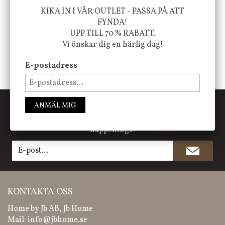
KIKA IN I VÅR OUTLET - PASSA PÅ ATT
FYNDA!
UPP TILL 70 % RABATT.
Vi önskar dig en härlig dag!
E-postadress
PRENUMERERA PÅ NYHETSBREVET
ANMÄL MIG
Missa inte våra nyheter, kampanjer och roliga
happenings!
KONTAKTA OSS
Home by Jb AB, Jb Home
Mail:
info@jbhome.se