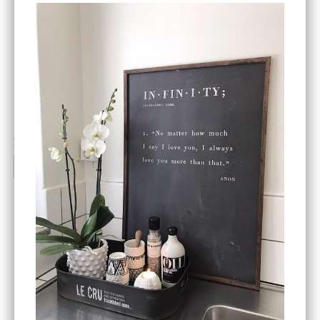
ENDAST 1 ST KVAR I LAGER
DBKD
Star Trading
Cloudy kruka mini, vit
Bordslampa Mushroom
vit, Utomhus
199 kr
499 kr
INFO
KÖP
INFO
KÖP
-20%
House Doctor
Nicolas Vahé