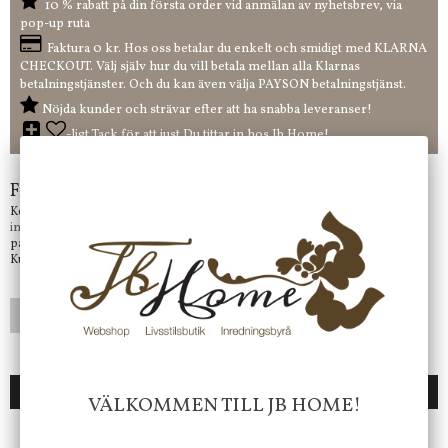
10 % rabatt på din första order vid anmälan av nyhetsbrev, via
pop-up ruta
Faktura 0 kr. Hos oss betalar du enkelt och smidigt med KLARNA
CHECKOUT. Välj själv hur du vill betala mellan alla Klarnas
betalningstjänster. Och du kan även välja PAYSON betalningstjänst.
Nöjda kunder och strävar efter att ha snabba leveranser!
-ligt Tack för att just Du tittar in hos Jb Home!
Frågor?
Kontakta oss på
info@jbhome.se
Vi svarar
på mail så fort vi kan.
Kundtjänst telefontid öppet vardagar mellan 10.00 - 15.00
LÄGG I ÖNSKELISTA
DU KANSKE OCKSÅ ÄR INTRESSERAD AV
VÄLKOMMEN TILL JB HOME!