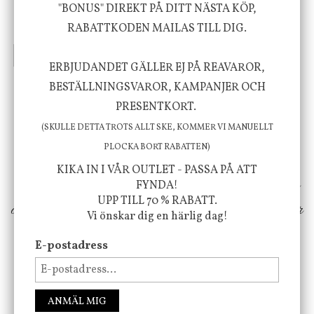
"BONUS" DIREKT PÅ DITT NÄSTA KÖP,
Stengods
RABATTKODEN MAILAS TILL DIG.
635 kr
415 kr
795 kr
INFO
KÖP
INFO
KÖP
ERBJUDANDET GÄLLER EJ PÅ REAVAROR,
BESTÄLLNINGSVAROR, KAMPANJER OCH
Vi vill förmedla känsla, upplevelse och
PRESENTKORT.
(SKULLE DETTA TROTS ALLT SKE, KOMMER VI MANUELLT
välbefinnande för dig och ditt hem! Med
PLOCKA BORT RABATTEN)
inspiration från naturen och dess färgpalett
KIKA IN I VÅR OUTLET - PASSA PÅ ATT
erbjuder vi omsorgsfullt utvalda produkter som
FYNDA!
UPP TILL 70 % RABATT.
ökar trivsel i ditt hem och ger det lilla extra för
Vi önskar dig en härlig dag!
att öka ditt välmående!
E-postadress
FÖLJ OSS PÅ INSTAGRAM @JBHOME
ANMÄL MIG