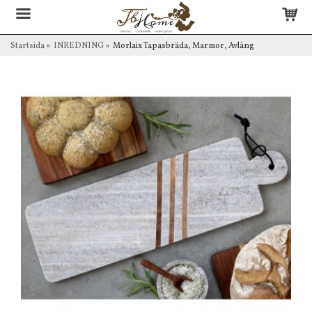
Startsida
»
INREDNING
»
Morlaix Tapasbräda, Marmor, Avlång