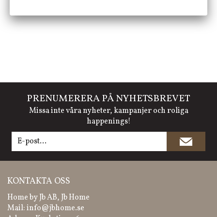
PRENUMERERA PÅ NYHETSBREVET
Missa inte våra nyheter, kampanjer och roliga
happenings!
KONTAKTA OSS
Home by Jb AB, Jb Home
Mail:
info@jbhome.se