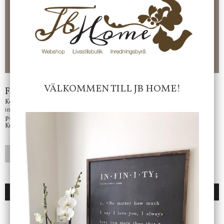
pop-up ruta
Faktura 0 kr. Hos oss betalar du enkelt och smidigt med KLARNA
CHECKOUT. Välj själv hur du vill betala mellan alla Klarnas
betalningstjänster. Och du kan även välja PAYSON betalningstjänst.
Nöjda kunder och strävar efter att ha snabba leveranser!
-ligt Tack för att just Du tittar in hos Jb Home!
VÄLKOMMEN TILL JB HOME!
Frågor?
Kontakta oss på
info@jbhome.se
Vi svarar
på mail så fort vi kan.
Kundtjänst telefontid öppet vardagar mellan 10.00 - 15.00
LÄGG I ÖNSKELISTA
DU KANSKE OCKSÅ ÄR INTRESSERAD AV
ENDAST 1 ST KVAR I LAGER