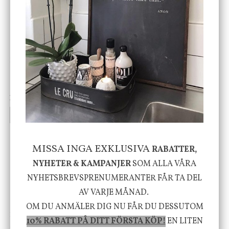
DBKD
Star Trading
Cloudy kruka mini, vit
Bordslampa Mushroom
vit, Utomhus
199 kr
499 kr
INFO
KÖP
INFO
KÖP
MISSA INGA EXKLUSIVA
RABATTER,
-20%
NYHETER & KAMPANJER
SOM ALLA VÅRA
NYHETSBREVSPRENUMERANTER FÅR TA DEL
AV VARJE MÅNAD.
OM DU ANMÄLER DIG NU FÅR DU DESSUTOM
House Doctor
Nicolas Vahé
10% RABATT PÅ DITT FÖRSTA KÖP!
EN LITEN
Skål, Hands marmor
Serveringsfat, Ostron,