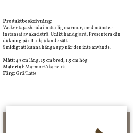
Produktbeskrivning:
Vacker tapasbräda i naturlig marmor, med mönster
instansat av akacieträ. Unikt handgjord. Presentera din
dukning på ett inbjudande sätt.
Smidigt att kunna hänga upp när den inte används.
Mått:
49 cm lång, 15 cm bred, 1,5 cm hög
Material
: Marmor/Akacieträ
Färg:
Grå/Latte
Frakt 99 kr, handlar du över 2000 kr skickas order fraktfritt.
100 kr - 400 kr i frakt för våra "unika ting" produkter som skickas.
10 % rabatt på din första order vid anmälan av nyhetsbrev, via