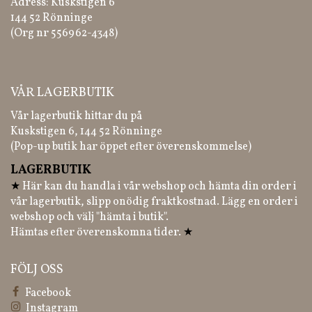
Adress: Kuskstigen 6
144 52 Rönninge
(Org nr 556962-4348)
VÅR LAGERBUTIK
Vår lagerbutik hittar du på
Kuskstigen 6, 144 52 Rönninge
(Pop-up butik har öppet efter överenskommelse)
LAGERBUTIK
★
Här kan du handla i vår webshop och hämta din order i
vår lagerbutik, slipp onödig fraktkostnad. Lägg en order i
webshop och välj "hämta i butik".
Hämtas efter överenskomna tider.
★
FÖLJ OSS
Facebook
Instagram