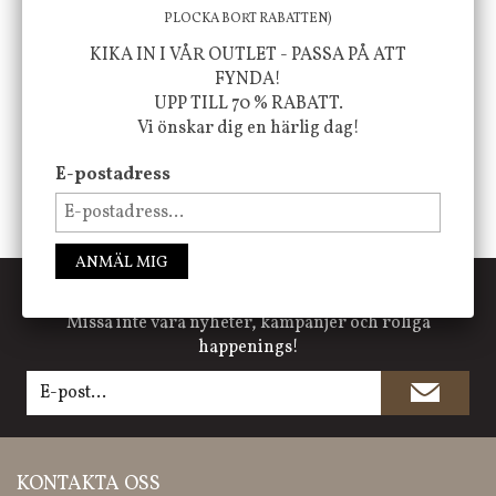
PLOCKA BORT RABATTEN)
FÖLJ OSS PÅ INSTAGRAM @JBHOME
KIKA IN I VÅR OUTLET - PASSA PÅ ATT
FYNDA!
UPP TILL 70 % RABATT.
Vi önskar dig en härlig dag!
E-postadress
ANMÄL MIG
PRENUMERERA PÅ NYHETSBREVET
Missa inte våra nyheter, kampanjer och roliga
happenings!
KONTAKTA OSS