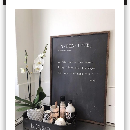
ENDAST 1 ST KVAR I LAGER
DBKD
Star Trading
Cloudy kruka mini, vit
Bordslampa Mushroom
vit, Utomhus
199 kr
499 kr
INFO
KÖP
INFO
KÖP
-20%