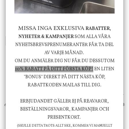
House Doctor
Nicolas Vahé
Skål, Hands marmor
Serveringsfat, Ostron,
Stengods
MISSA INGA EXKLUSIVA
RABATTER,
635 kr
415 kr
795 kr
NYHETER & KAMPANJER
SOM ALLA VÅRA
INFO
KÖP
INFO
KÖP
NYHETSBREVSPRENUMERANTER FÅR TA DEL
AV VARJE MÅNAD.
OM DU ANMÄLER DIG NU FÅR DU DESSUTOM
Vi vill förmedla känsla, upplevelse och
10% RABATT PÅ DITT FÖRSTA KÖP!
EN LITEN
välbefinnande för dig och ditt hem! Med
"BONUS" DIREKT PÅ DITT NÄSTA KÖP,
inspiration från naturen och dess färgpalett
RABATTKODEN MAILAS TILL DIG.
erbjuder vi omsorgsfullt utvalda produkter som
ERBJUDANDET GÄLLER EJ PÅ REAVAROR,
ökar trivsel i ditt hem och ger det lilla extra för
BESTÄLLNINGSVAROR, KAMPANJER OCH
att öka ditt välmående!
PRESENTKORT.
(SKULLE DETTA TROTS ALLT SKE, KOMMER VI MANUELLT