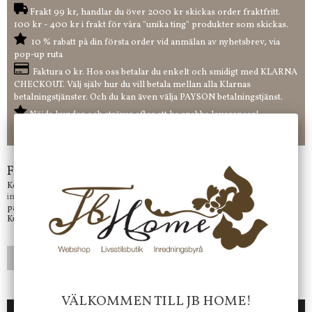
Frakt 99 kr, handlar du över 2000 kr skickas order fraktfritt.
100 kr - 400 kr i frakt för våra "unika ting" produkter som skickas.
10 % rabatt på din första order vid anmälan av nyhetsbrev, via
pop-up ruta
Faktura 0 kr. Hos oss betalar du enkelt och smidigt med KLARNA
CHECKOUT. Välj själv hur du vill betala mellan alla Klarnas
betalningstjänster. Och du kan även välja PAYSON betalningstjänst.
Nöjda kunder och strävar efter att ha snabba leveranser!
-ligt Tack för att just Du tittar in hos Jb Home!
Frågor?
Kontakta oss på
info@jbhome.se
Vi svarar
på mail så fort vi kan.
Kundtjänst telefontid öppet vardagar mellan 10.00 - 15.00
LÄGG I ÖNSKELISTA
VÄLKOMMEN TILL JB HOME!
DU KANSKE OCKSÅ ÄR INTRESSERAD AV