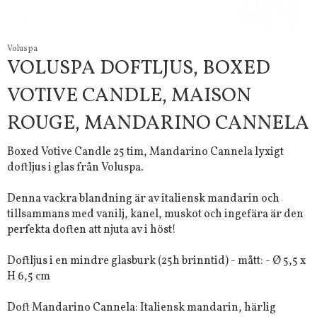
Voluspa
VOLUSPA DOFTLJUS, BOXED
VOTIVE CANDLE, MAISON
ROUGE, MANDARINO CANNELA
Boxed Votive Candle 25 tim, Mandarino Cannela lyxigt
doftljus i glas från Voluspa.
Denna vackra blandning är av italiensk mandarin och
tillsammans med vanilj, kanel, muskot och ingefära är den
perfekta doften att njuta av i höst!
Doftljus i en mindre glasburk (25h brinntid) - mått: - Ø 5,5 x
H 6,5 cm
Doft Mandarino Cannela: Italiensk mandarin, härlig