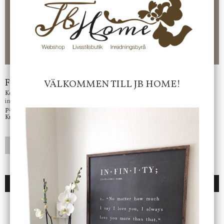
Faktura 0 kr. Hos oss betalar du enkelt och smidigt med KLARNA
CHECKOUT. Välj själv hur du vill betala mellan alla Klarnas
betalningstjänster. Och du kan även välja PAYSON betalningstjänst.
Nöjda kunder och strävar efter att ha snabba leveranser!
-ligt Tack för att just Du tittar in hos Jb Home!
Frågor?
VÄLKOMMEN TILL JB HOME!
Kontakta oss på
info@jbhome.se
Vi svarar
på mail så fort vi kan.
Kundtjänst telefontid öppet vardagar mellan 10.00 - 15.00
LÄGG I ÖNSKELISTA
DU KANSKE OCKSÅ ÄR INTRESSERAD AV
ENDAST 1 ST KVAR I LAGER