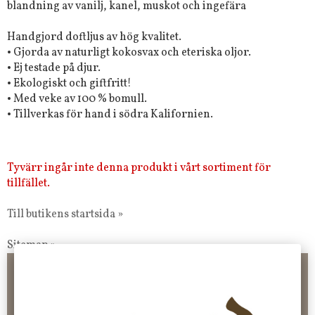
blandning av vanilj, kanel, muskot och ingefära
Handgjord doftljus av hög kvalitet.
• Gjorda av naturligt kokosvax och eteriska oljor.
• Ej testade på djur.
• Ekologiskt och giftfritt!
• Med veke av 100 % bomull.
• Tillverkas för hand i södra Kalifornien.
Tyvärr ingår inte denna produkt i vårt sortiment för
tillfället.
Till butikens startsida »
Sitemap »
Frakt 99 kr, handlar du över 2000 kr skickas order fraktfritt.
100 kr - 400 kr i frakt för våra "unika ting" produkter som skickas.
10 % rabatt på din första order vid anmälan av nyhetsbrev, via
pop-up ruta