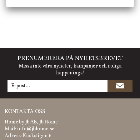
PRENUMERERA PÅ NYHETSBREVET
Missa inte våra nyheter, kampanjer och roliga
happenings!
KONTAKTA OSS
Home by Jb AB, Jb Home
Mail:
info@jbhome.se
Adress: Kuskstigen 6