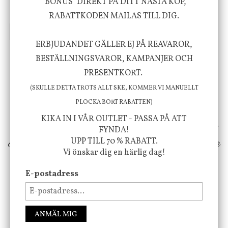
"BONUS" DIREKT PÅ DITT NÄSTA KÖP,
635 kr
415 kr
795 kr
RABATTKODEN MAILAS TILL DIG.
INFO
KÖP
INFO
KÖP
ERBJUDANDET GÄLLER EJ PÅ REAVAROR,
BESTÄLLNINGSVAROR, KAMPANJER OCH
Vi vill förmedla känsla, upplevelse och
PRESENTKORT.
välbefinnande för dig och ditt hem! Med
(SKULLE DETTA TROTS ALLT SKE, KOMMER VI MANUELLT
PLOCKA BORT RABATTEN)
inspiration från naturen och dess färgpalett
KIKA IN I VÅR OUTLET - PASSA PÅ ATT
erbjuder vi omsorgsfullt utvalda produkter som
FYNDA!
ökar trivsel i ditt hem och ger det lilla extra för
UPP TILL 70 % RABATT.
Vi önskar dig en härlig dag!
att öka ditt välmående!
E-postadress
FÖLJ OSS PÅ INSTAGRAM @JBHOME
ANMÄL MIG