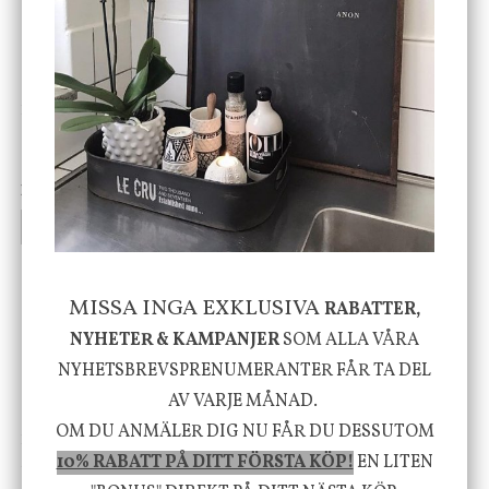
DBKD
Star Trading
Cloudy kruka mini, vit
Bordslampa Mushroom
vit, Utomhus
199 kr
499 kr
INFO
KÖP
INFO
KÖP
MISSA INGA EXKLUSIVA
RABATTER,
-20%
NYHETER & KAMPANJER
SOM ALLA VÅRA
NYHETSBREVSPRENUMERANTER FÅR TA DEL
AV VARJE MÅNAD.
OM DU ANMÄLER DIG NU FÅR DU DESSUTOM
House Doctor
Nicolas Vahé
10% RABATT PÅ DITT FÖRSTA KÖP!
EN LITEN
Skål, Hands marmor
Serveringsfat, Ostron,
Stengods