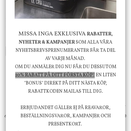
House Doctor
Nicolas Vahé
Skål, Hands marmor
Serveringsfat, Ostron,
Stengods
MISSA INGA EXKLUSIVA
RABATTER,
635 kr
415 kr
795 kr
NYHETER & KAMPANJER
SOM ALLA VÅRA
NYHETSBREVSPRENUMERANTER FÅR TA DEL
INFO
KÖP
INFO
KÖP
AV VARJE MÅNAD.
OM DU ANMÄLER DIG NU FÅR DU DESSUTOM
Vi vill förmedla känsla, upplevelse och
10% RABATT PÅ DITT FÖRSTA KÖP!
EN LITEN
välbefinnande för dig och ditt hem! Med
"BONUS" DIREKT PÅ DITT NÄSTA KÖP,
RABATTKODEN MAILAS TILL DIG.
inspiration från naturen och dess färgpalett
erbjuder vi omsorgsfullt utvalda produkter som
ERBJUDANDET GÄLLER EJ PÅ REAVAROR,
ökar trivsel i ditt hem och ger det lilla extra för
BESTÄLLNINGSVAROR, KAMPANJER OCH
PRESENTKORT.
att öka ditt välmående!