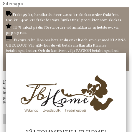
Sitemap »
Frakt 99 kr, handlar du över 2000 kr skickas order fraktfritt.
100 kr - 400 kr i frakt för våra "unika ting" produkter som skickas.
10 % rabatt på din första order vid anmälan av nyhetsbrev, via
pop-up ruta
Faktura 0 kr. Hos oss betalar du enkelt och smidigt med KLARNA
CHECKOUT. Välj själv hur du vill betala mellan alla Klarnas
betalningstjänster. Och du kan även välja PAYSON betalningstjänst.
Nöjda kunder och strävar efter att ha snabba leveranser!
-ligt Tack för att just Du tittar in hos Jb Home!
Frågor?
Kontakta oss på
info@jbhome.se
Vi svarar
på mail så fort vi kan.
Kundtjänst telefontid öppet vardagar mellan 10.00 - 15.00
LÄGG I ÖNSKELISTA