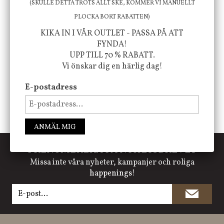
(SKULLE DETTA TROTS ALLT SKE, KOMMER VI MANUELLT
PLOCKA BORT RABATTEN)
KIKA IN I VÅR OUTLET - PASSA PÅ ATT
FÖLJ OSS PÅ INSTAGRAM @JBHOME
FYNDA!
UPP TILL 70 % RABATT.
Vi önskar dig en härlig dag!
E-postadress
ANMÄL MIG
PRENUMERERA PÅ NYHETSBREVET
Missa inte våra nyheter, kampanjer och roliga
happenings!