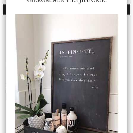
VÄLKOMMEN TILL JB HOME!
DU KANSKE OCKSÅ ÄR INTRESSERAD AV
ENDAST 1 ST KVAR I LAGER
DBKD
Star Trading
Cloudy kruka mini, vit
Bordslampa Mushroom
vit, Utomhus
199 kr
499 kr
INFO
KÖP
INFO
KÖP
-20%