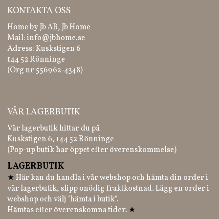
KONTAKTA OSS
Home by Jb AB, Jb Home
Mail:
info@jbhome.se
Adress: Kuskstigen 6
144 52 Rönninge
(Org nr 556962-4348)
VÅR LAGERBUTIK
Vår lagerbutik hittar du på
Kuskstigen 6, 144 52 Rönninge
(Pop-up butik har öppet efter överenskommelse)
LAGERBUTIK
★
Här kan du handla i vår webshop och hämta din order i
vår lagerbutik, slipp onödig fraktkostnad. Lägg en order i
webshop och välj "hämta i butik".
Hämtas efter överenskomna tider.
★