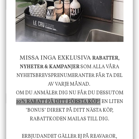
INFO
KÖP
INFO
KÖP
-20%
MISSA INGA EXKLUSIVA
RABATTER,
House Doctor
Nicolas Vahé
NYHETER & KAMPANJER
SOM ALLA VÅRA
Skål, Hands marmor
Serveringsfat, Ostron,
NYHETSBREVSPRENUMERANTER FÅR TA DEL
Stengods
AV VARJE MÅNAD.
635 kr
415 kr
795 kr
OM DU ANMÄLER DIG NU FÅR DU DESSUTOM
INFO
KÖP
INFO
KÖP
10% RABATT PÅ DITT FÖRSTA KÖP!
EN LITEN
"BONUS" DIREKT PÅ DITT NÄSTA KÖP,
RABATTKODEN MAILAS TILL DIG.
Vi vill förmedla känsla, upplevelse och
välbefinnande för dig och ditt hem! Med
ERBJUDANDET GÄLLER EJ PÅ REAVAROR,