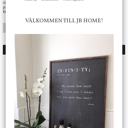
info@jbhome.se
Vi svarar
på mail så fort vi kan.
Kundtjänst telefontid öppet vardagar mellan 10.00 - 15.00
VÄLKOMMEN TILL JB HOME!
LÄGG I ÖNSKELISTA
DU KANSKE OCKSÅ ÄR INTRESSERAD AV
ENDAST 1 ST KVAR I LAGER
DBKD
Star Trading
Cloudy kruka mini, vit
Bordslampa Mushroom
vit, Utomhus
199 kr
499 kr