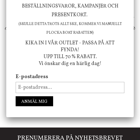
inspiration från naturen och dess färgpalett
BESTÄLLNINGSVAROR, KAMPANJER OCH
PRESENTKORT.
erbjuder vi omsorgsfullt utvalda produkter som
(SKULLE DETTA TROTS ALLT SKE, KOMMER VI MANUELLT
ökar trivsel i ditt hem och ger det lilla extra för
PLOCKA BORT RABATTEN)
att öka ditt välmående!
KIKA IN I VÅR OUTLET - PASSA PÅ ATT
FYNDA!
UPP TILL 70 % RABATT.
Vi önskar dig en härlig dag!
FÖLJ OSS PÅ INSTAGRAM @JBHOME
E-postadress
ANMÄL MIG
PRENUMERERA PÅ NYHETSBREVET