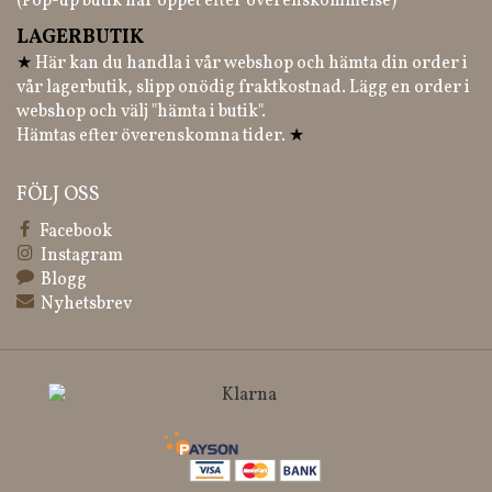
(Pop-up butik har öppet efter överenskommelse)
LAGERBUTIK
★
Här kan du handla i vår webshop och hämta din order i
vår lagerbutik, slipp onödig fraktkostnad. Lägg en order i
webshop och välj "hämta i butik".
Hämtas efter överenskomna tider.
★
FÖLJ OSS
Facebook
Instagram
Blogg
Nyhetsbrev