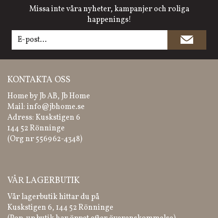
Missa inte våra nyheter, kampanjer och roliga
happenings!
KONTAKTA OSS
Home by Jb AB, Jb Home
Mail:
info@jbhome.se
Adress: Kuskstigen 6
144 52 Rönninge
(Org nr 556962-4348)
VÅR LAGERBUTIK
Vår lagerbutik hittar du på
Kuskstigen 6, 144 52 Rönninge