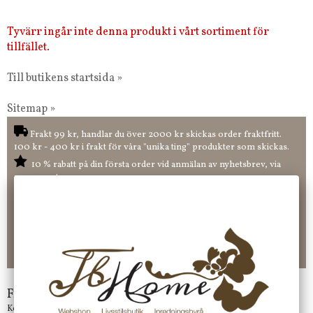
Tyvärr ingår inte denna produkt i vårt sortiment för
tillfället.
Till butikens startsida »
Sitemap »
Frakt 99 kr, handlar du över 2000 kr skickas order fraktfritt.
100 kr - 400 kr i frakt för våra "unika ting" produkter som skickas.
10 % rabatt på din första order vid anmälan av nyhetsbrev, via
pop-up ruta
Faktura 0 kr. Hos oss betalar du enkelt och smidigt med KLARNA
CHECKOUT. Välj själv hur du vill betala mellan alla Klarnas
betalningstjänster. Och du kan även välja PAYSON betalningstjänst.
Nöjda kunder och strävar efter att ha snabba leveranser!
-ligt Tack för att just Du tittar in hos Jb Home!
Frågor?
Kontakta oss på