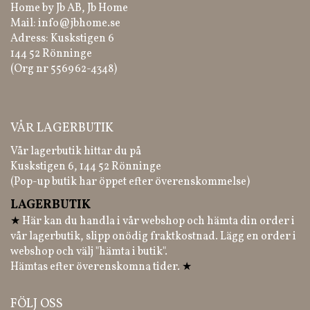
Home by Jb AB, Jb Home
Mail:
info@jbhome.se
Adress: Kuskstigen 6
144 52 Rönninge
(Org nr 556962-4348)
VÅR LAGERBUTIK
Vår lagerbutik hittar du på
Kuskstigen 6, 144 52 Rönninge
(Pop-up butik har öppet efter överenskommelse)
LAGERBUTIK
★
Här kan du handla i vår webshop och hämta din order i
vår lagerbutik, slipp onödig fraktkostnad. Lägg en order i
webshop och välj "hämta i butik".
Hämtas efter överenskomna tider.
★
FÖLJ OSS