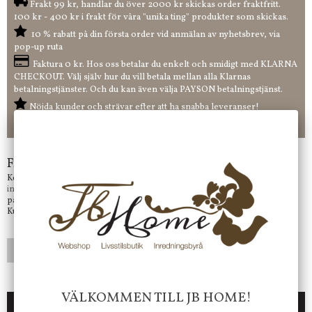
Frakt 99 kr, handlar du över 2000 kr skickas order fraktfritt.
100 kr - 400 kr i frakt för våra "unika ting" produkter som skickas.
10 % rabatt på din första order vid anmälan av nyhetsbrev, via
pop-up ruta
Faktura 0 kr. Hos oss betalar du enkelt och smidigt med KLARNA
CHECKOUT. Välj själv hur du vill betala mellan alla Klarnas
betalningstjänster. Och du kan även välja PAYSON betalningstjänst.
Nöjda kunder och strävar efter att ha snabba leveranser!
-ligt Tack för att just Du tittar in hos Jb Home!
Frågor?
Kontakta oss på
info@jbhome.se
Vi svarar
på mail så fort vi kan.
Kundtjänst telefontid öppet vardagar mellan 10.00 - 15.00
LÄGG I ÖNSKELISTA
VÄLKOMMEN TILL JB HOME!
DU KANSKE OCKSÅ ÄR INTRESSERAD AV