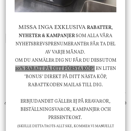
House Doctor
Nicolas Vahé
Skål, Hands marmor
Serveringsfat, Ostron,
Stengods
MISSA INGA EXKLUSIVA
RABATTER,
635 kr
415 kr
795 kr
NYHETER & KAMPANJER
SOM ALLA VÅRA
INFO
KÖP
INFO
KÖP
NYHETSBREVSPRENUMERANTER FÅR TA DEL
AV VARJE MÅNAD.
Vi vill förmedla känsla, upplevelse och
OM DU ANMÄLER DIG NU FÅR DU DESSUTOM
10% RABATT PÅ DITT FÖRSTA KÖP!
EN LITEN
välbefinnande för dig och ditt hem! Med
"BONUS" DIREKT PÅ DITT NÄSTA KÖP,
inspiration från naturen och dess färgpalett
RABATTKODEN MAILAS TILL DIG.
erbjuder vi omsorgsfullt utvalda produkter som
ökar trivsel i ditt hem och ger det lilla extra för
ERBJUDANDET GÄLLER EJ PÅ REAVAROR,
BESTÄLLNINGSVAROR, KAMPANJER OCH
att öka ditt välmående!
PRESENTKORT.
(SKULLE DETTA TROTS ALLT SKE, KOMMER VI MANUELLT