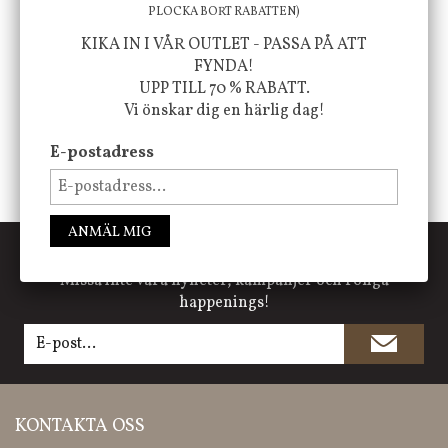
PLOCKA BORT RABATTEN)
FÖLJ OSS PÅ INSTAGRAM @JBHOME
KIKA IN I VÅR OUTLET - PASSA PÅ ATT
FYNDA!
UPP TILL 70 % RABATT.
Vi önskar dig en härlig dag!
E-postadress
ANMÄL MIG
PRENUMERERA PÅ NYHETSBREVET
Missa inte våra nyheter, kampanjer och roliga
happenings!
KONTAKTA OSS