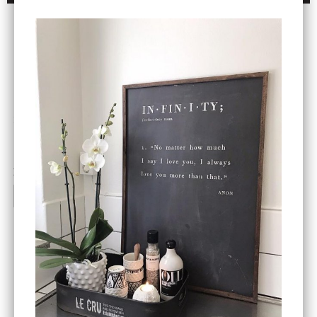
ENDAST 1 ST KVAR I LAGER
DBKD
Star Trading
Cloudy kruka mini, vit
Bordslampa Mushroom
vit, Utomhus
199 kr
499 kr
INFO
KÖP
INFO
KÖP
-20%