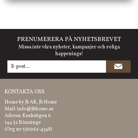
PRENUMERERA PÅ NYHETSBREVET
Missa inte våra nyheter, kampanjer och roliga
happenings!
KONTAKTA OSS
Home by Jb AB, Jb Home
Mail:
info@jbhome.se
Adress: Kuskstigen 6
144 52 Rönninge
(Org nr 556962-4348)