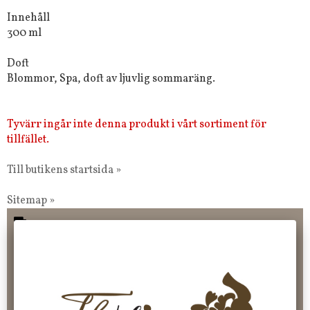
Innehåll
300 ml
Doft
Blommor, Spa, doft av ljuvlig sommaräng.
Tyvärr ingår inte denna produkt i vårt sortiment för
tillfället.
Till butikens startsida »
Sitemap »
Frakt 99 kr, handlar du över 2000 kr skickas order fraktfritt.
100 kr - 400 kr i frakt för våra "unika ting" produkter som skickas.
10 % rabatt på din första order vid anmälan av nyhetsbrev, via
pop-up ruta
Faktura 0 kr. Hos oss betalar du enkelt och smidigt med KLARNA
CHECKOUT. Välj själv hur du vill betala mellan alla Klarnas