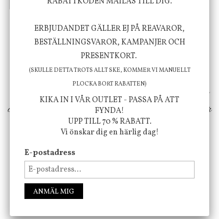
RABATTKODEN MAILAS TILL DIG.
INFO
KÖP
INFO
KÖP
ERBJUDANDET GÄLLER EJ PÅ REAVAROR,
Vi vill förmedla känsla, upplevelse och
BESTÄLLNINGSVAROR, KAMPANJER OCH
välbefinnande för dig och ditt hem! Med
PRESENTKORT.
inspiration från naturen och dess färgpalett
(SKULLE DETTA TROTS ALLT SKE, KOMMER VI MANUELLT
PLOCKA BORT RABATTEN)
erbjuder vi omsorgsfullt utvalda produkter som
KIKA IN I VÅR OUTLET - PASSA PÅ ATT
ökar trivsel i ditt hem och ger det lilla extra för
FYNDA!
UPP TILL 70 % RABATT.
att öka ditt välmående!
Vi önskar dig en härlig dag!
E-postadress
FÖLJ OSS PÅ INSTAGRAM @JBHOME
ANMÄL MIG