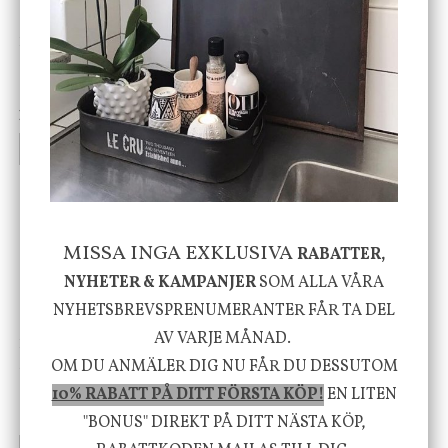
DBKD
Star Trading
Cloudy kruka mini, vit
Bordslampa Mushroom
vit, Utomhus
199 kr
499 kr
INFO
KÖP
INFO
KÖP
-20%
MISSA INGA EXKLUSIVA
RABATTER,
NYHETER & KAMPANJER
SOM ALLA VÅRA
NYHETSBREVSPRENUMERANTER FÅR TA DEL
AV VARJE MÅNAD.
House Doctor
Nicolas Vahé
Skål, Hands marmor
Serveringsfat, Ostron,
OM DU ANMÄLER DIG NU FÅR DU DESSUTOM
Stengods
10% RABATT PÅ DITT FÖRSTA KÖP!
EN LITEN
635 kr
415 kr
795 kr
"BONUS" DIREKT PÅ DITT NÄSTA KÖP,