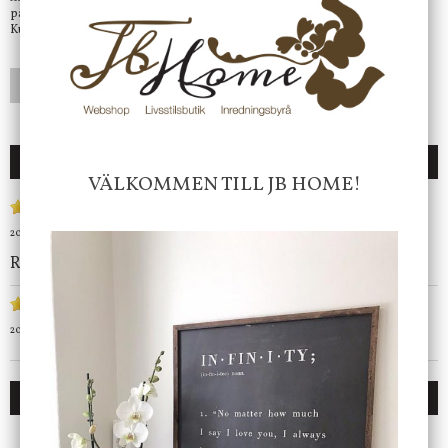
på mail så fort vi kan.
Kundtjänst telefontid öppet vardagar mellan 10.00 - 15.00
LÄGG I ÖNSKELISTA
MEDELBETYG 5/5 BASERAT PÅ 2 ST RÖSTER.
VÄLKOMMEN TILL JB HOME!
2015-10-09
av
Sandra
Riktigt fin
2015-03-19
av
Saveta
DU KANSKE OCKSÅ ÄR INTRESSERAD AV