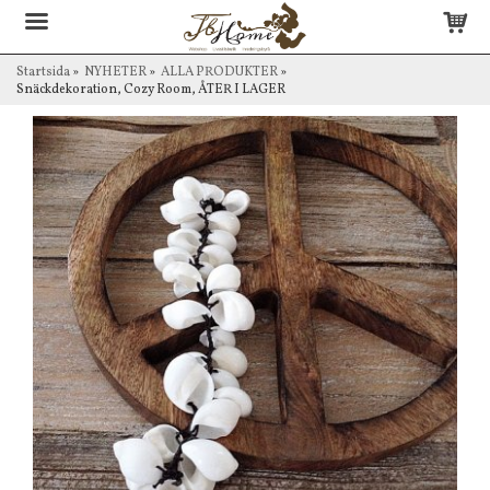
Startsida
»
NYHETER
»
ALLA PRODUKTER
»
Snäckdekoration, Cozy Room, ÅTER I LAGER