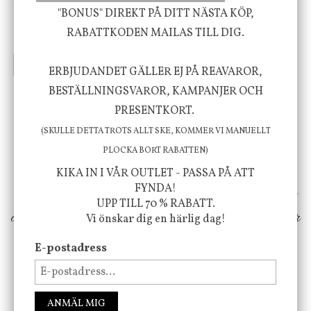
Skål, Hands marmor
Serveringsfat, Ostron,
"BONUS" DIREKT PÅ DITT NÄSTA KÖP,
Stengods
RABATTKODEN MAILAS TILL DIG.
635 kr
415 kr
795 kr
INFO
KÖP
INFO
KÖP
ERBJUDANDET GÄLLER EJ PÅ REAVAROR,
BESTÄLLNINGSVAROR, KAMPANJER OCH
PRESENTKORT.
Vi vill förmedla känsla, upplevelse och
(SKULLE DETTA TROTS ALLT SKE, KOMMER VI MANUELLT
välbefinnande för dig och ditt hem! Med
PLOCKA BORT RABATTEN)
inspiration från naturen och dess färgpalett
KIKA IN I VÅR OUTLET - PASSA PÅ ATT
FYNDA!
erbjuder vi omsorgsfullt utvalda produkter som
UPP TILL 70 % RABATT.
ökar trivsel i ditt hem och ger det lilla extra för
Vi önskar dig en härlig dag!
att öka ditt välmående!
E-postadress
FÖLJ OSS PÅ INSTAGRAM @JBHOME
ANMÄL MIG