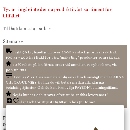
Tyvärr ingår inte denna produkt i vårt sortiment för
tillfället.
Till butikens startsida »
Sitemap »
Frakt 99 kr, handlar du över 2000 kr skickas order fraktfritt.
100 kr - 400 kr i frakt för våra "unika ting" produkter som skickas.
10 % rabatt på din första order vid anmälan av nyhetsbrev, via
pop-up ruta
Faktura 0 kr. Hos oss betalar du enkelt och smidigt med KLARNA
CHECKOUT. Välj själv hur du vill betala mellan alla Klarnas
betalningstjänster. Och du kan även välja PAYSON betalningstjänst.
Nöjda kunder och strävar efter att ha snabba leveranser!
-ligt Tack för att just Du tittar in hos Jb Home!
Frågor?
Kontakta oss på
info@jbhome.se
Vi svarar