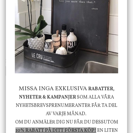
ENDAST 1 ST KVAR I LAGER
DBKD
Star Trading
Cloudy kruka mini, vit
Bordslampa Mushroom
vit, Utomhus
199 kr
499 kr
INFO
KÖP
INFO
KÖP
MISSA INGA EXKLUSIVA
RABATTER,
-20%
NYHETER & KAMPANJER
SOM ALLA VÅRA
NYHETSBREVSPRENUMERANTER FÅR TA DEL
AV VARJE MÅNAD.
OM DU ANMÄLER DIG NU FÅR DU DESSUTOM
House Doctor
Nicolas Vahé
10% RABATT PÅ DITT FÖRSTA KÖP!
EN LITEN