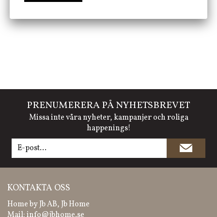
PRENUMERERA PÅ NYHETSBREVET
Missa inte våra nyheter, kampanjer och roliga
happenings!
KONTAKTA OSS
Home by Jb AB, Jb Home
Mail:
info@jbhome.se