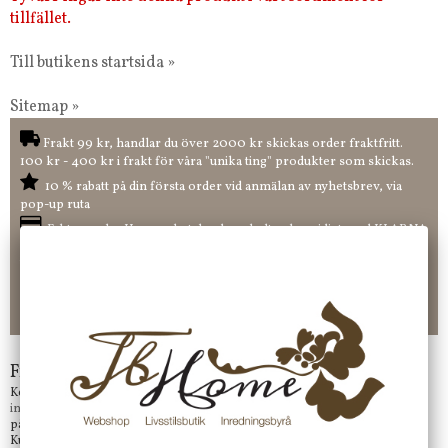
tillfället.
Till butikens startsida »
Sitemap »
Frakt 99 kr, handlar du över 2000 kr skickas order fraktfritt.
100 kr - 400 kr i frakt för våra "unika ting" produkter som skickas.
10 % rabatt på din första order vid anmälan av nyhetsbrev, via
pop-up ruta
Faktura 0 kr. Hos oss betalar du enkelt och smidigt med KLARNA
CHECKOUT. Välj själv hur du vill betala mellan alla Klarnas
betalningstjänster. Och du kan även välja PAYSON betalningstjänst.
Nöjda kunder och strävar efter att ha snabba leveranser!
-ligt Tack för att just Du tittar in hos Jb Home!
Frågor?
Kontakta oss på
info@jbhome.se
Vi svarar
på mail så fort vi kan.
Kundtjänst telefontid öppet vardagar mellan 10.00 - 15.00