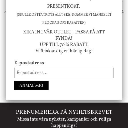
erbjuder vi omsorgsfullt utvalda produkter som
PRESENTKORT.
ökar trivsel i ditt hem och ger det lilla extra för
(SKULLE DETTA TROTS ALLT SKE, KOMMER VI MANUELLT
att öka ditt välmående!
PLOCKA BORT RABATTEN)
KIKA IN I VÅR OUTLET - PASSA PÅ ATT
FYNDA!
UPP TILL 70 % RABATT.
FÖLJ OSS PÅ INSTAGRAM @JBHOME
Vi önskar dig en härlig dag!
E-postadress
ANMÄL MIG
PRENUMERERA PÅ NYHETSBREVET
Missa inte våra nyheter, kampanjer och roliga
happenings!