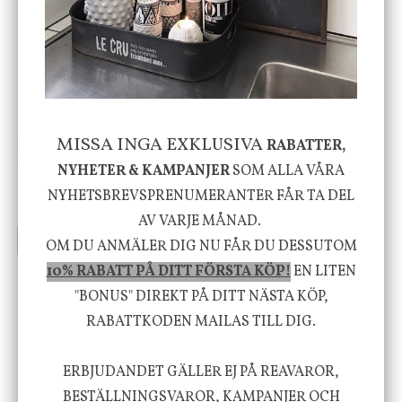
-20%
MISSA INGA EXKLUSIVA
RABATTER,
House Doctor
Nicolas Vahé
Skål, Hands marmor
Serveringsfat, Ostron,
NYHETER & KAMPANJER
SOM ALLA VÅRA
Stengods
NYHETSBREVSPRENUMERANTER FÅR TA DEL
635 kr
415 kr
795 kr
AV VARJE MÅNAD.
INFO
KÖP
INFO
KÖP
OM DU ANMÄLER DIG NU FÅR DU DESSUTOM
10% RABATT PÅ DITT FÖRSTA KÖP!
EN LITEN
"BONUS" DIREKT PÅ DITT NÄSTA KÖP,
Vi vill förmedla känsla, upplevelse och
RABATTKODEN MAILAS TILL DIG.
välbefinnande för dig och ditt hem! Med
inspiration från naturen och dess färgpalett
ERBJUDANDET GÄLLER EJ PÅ REAVAROR,
BESTÄLLNINGSVAROR, KAMPANJER OCH