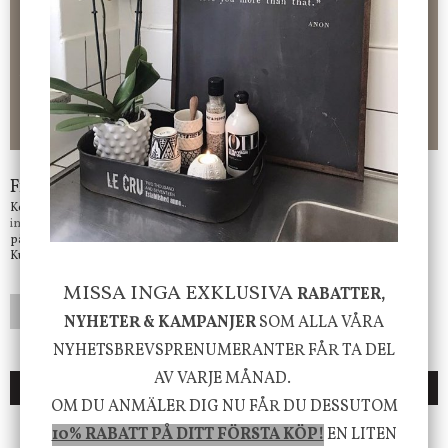
10 % rabatt på din första order vid anmälan av nyhetsbrev, via
pop-up ruta
Faktura 0 kr. Hos oss betalar du enkelt och smidigt med KLARNA
CHECKOUT. Välj själv hur du vill betala mellan alla Klarnas
betalningstjänster. Och du kan även välja PAYSON betalningstjänst.
Nöjda kunder och strävar efter att ha snabba leveranser!
-ligt Tack för att just Du tittar in hos Jb Home!
Frågor?
Kontakta oss på
info@jbhome.se
Vi svarar
på mail så fort vi kan.
Kundtjänst telefontid öppet vardagar mellan 10.00 - 15.00
MISSA INGA EXKLUSIVA
RABATTER,
LÄGG I ÖNSKELISTA
NYHETER & KAMPANJER
SOM ALLA VÅRA
NYHETSBREVSPRENUMERANTER FÅR TA DEL
AV VARJE MÅNAD.
DU KANSKE OCKSÅ ÄR INTRESSERAD AV
OM DU ANMÄLER DIG NU FÅR DU DESSUTOM
10% RABATT PÅ DITT FÖRSTA KÖP!
EN LITEN
ENDAST 1 ST KVAR I LAGER