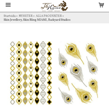
Startsida
»
NYHETER
»
ALLA PRODUKTER
»
Skin Jewellery, Skin Bling MIAMI, Backyard Studios