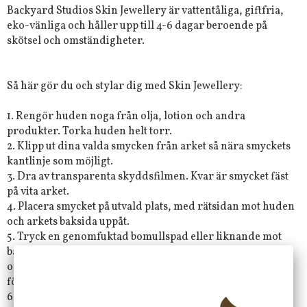
Backyard Studios Skin Jewellery är vattentåliga, giftfria,
eko-vänliga och håller upp till 4-6 dagar beroende på
skötsel och omständigheter.
Så här gör du och stylar dig med Skin Jewellery:
1. Rengör huden noga från olja, lotion och andra
produkter. Torka huden helt torr.
2. Klipp ut dina valda smycken från arket så nära smyckets
kantlinje som möjligt.
3. Dra av transparenta skyddsfilmen. Kvar är smycket fäst
på vita arket.
4. Placera smycket på utvald plats, med rätsidan mot huden
och arkets baksida uppåt.
5. Tryck en genomfuktad bomullspad eller liknande mot
baksidan i ca 20-30 sekunder, fukta hela smycket i
omgångar om det är större än tryckytan. Dra sedan
försiktigt det vita arket bort från huden.
6. Uppstår några bubblor , tryck försiktigt med ett torrt