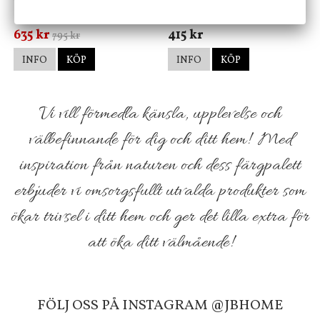
Stengods
635 kr
415 kr
795 kr
INFO
KÖP
INFO
KÖP
Vi vill förmedla känsla, upplevelse och
välbefinnande för dig och ditt hem! Med
inspiration från naturen och dess färgpalett
erbjuder vi omsorgsfullt utvalda produkter som
ökar trivsel i ditt hem och ger det lilla extra för
att öka ditt välmående!
FÖLJ OSS PÅ INSTAGRAM @JBHOME