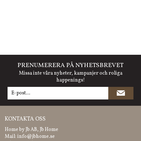
PRENUMERERA PÅ NYHETSBREVET
Missa inte våra nyheter, kampanjer och roliga
happenings!
KONTAKTA OSS
Home by Jb AB, Jb Home
Mail:
info@jbhome.se