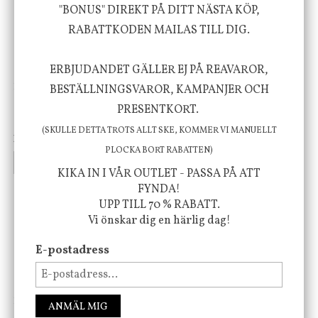
"BONUS" DIREKT PÅ DITT NÄSTA KÖP,
RABATTKODEN MAILAS TILL DIG.
ERBJUDANDET GÄLLER EJ PÅ REAVAROR,
DBKD
Star Trading
BESTÄLLNINGSVAROR, KAMPANJER OCH
Cloudy kruka mini, vit
Bordslampa Mushroom
PRESENTKORT.
vit, Utomhus
(SKULLE DETTA TROTS ALLT SKE, KOMMER VI MANUELLT
199 kr
499 kr
PLOCKA BORT RABATTEN)
INFO
KÖP
INFO
KÖP
KIKA IN I VÅR OUTLET - PASSA PÅ ATT
FYNDA!
UPP TILL 70 % RABATT.
-20%
Vi önskar dig en härlig dag!
E-postadress
House Doctor
Nicolas Vahé
ANMÄL MIG
Skål, Hands marmor
Serveringsfat, Ostron,