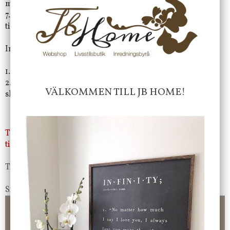
material som ej luddar.
7. Undvik att skrapa ytan på smycket under den närmaste
timmen tills det härdat klart.
Instruktioner, hur du tar byter ut smycket:
1. Stryk över med lite olivolja, barnolja eller kokosolja.
2. Låt dra 1 minut och sedan är det bara att med lätt hand
VÄLKOMMEN TILL JB HOME!
skrubba bort smycket.
Tyvärr ingår inte denna produkt i vårt sortiment för
tillfället.
Till butikens startsida »
Sitemap »
Frakt 99 kr, handlar du över 2000 kr skickas order fraktfritt.
100 kr - 400 kr i frakt för våra "unika ting" produkter som skickas.