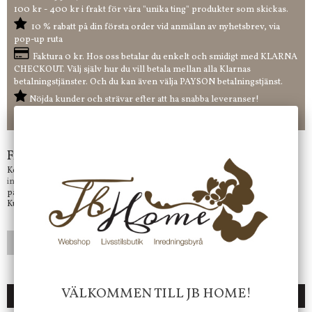
100 kr - 400 kr i frakt för våra "unika ting" produkter som skickas.
10 % rabatt på din första order vid anmälan av nyhetsbrev, via
pop-up ruta
Faktura 0 kr. Hos oss betalar du enkelt och smidigt med KLARNA
CHECKOUT. Välj själv hur du vill betala mellan alla Klarnas
betalningstjänster. Och du kan även välja PAYSON betalningstjänst.
Nöjda kunder och strävar efter att ha snabba leveranser!
-ligt Tack för att just Du tittar in hos Jb Home!
Frågor?
Kontakta oss på
info@jbhome.se
Vi svarar
på mail så fort vi kan.
Kundtjänst telefontid öppet vardagar mellan 10.00 - 15.00
LÄGG I ÖNSKELISTA
VÄLKOMMEN TILL JB HOME!
DU KANSKE OCKSÅ ÄR INTRESSERAD AV