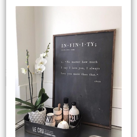
ENDAST 1 ST KVAR I LAGER
DBKD
Star Trading
Cloudy kruka mini, vit
Bordslampa Mushroom
vit, Utomhus
199 kr
499 kr
INFO
KÖP
INFO
KÖP
-20%