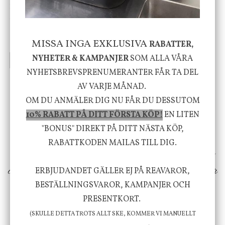
House Doctor
Nicolas Vahé
Skål, Hands marmor
Serveringsfat, Ostron,
Stengods
635 kr
415 kr
MISSA INGA EXKLUSIVA
795 kr
RABATTER,
NYHETER & KAMPANJER
SOM ALLA VÅRA
INFO
KÖP
INFO
KÖP
NYHETSBREVSPRENUMERANTER FÅR TA DEL
AV VARJE MÅNAD.
Vi vill förmedla känsla, upplevelse och
OM DU ANMÄLER DIG NU FÅR DU DESSUTOM
välbefinnande för dig och ditt hem! Med
10% RABATT PÅ DITT FÖRSTA KÖP!
EN LITEN
"BONUS" DIREKT PÅ DITT NÄSTA KÖP,
inspiration från naturen och dess färgpalett
RABATTKODEN MAILAS TILL DIG.
erbjuder vi omsorgsfullt utvalda produkter som
ökar trivsel i ditt hem och ger det lilla extra för
ERBJUDANDET GÄLLER EJ PÅ REAVAROR,
BESTÄLLNINGSVAROR, KAMPANJER OCH
att öka ditt välmående!
PRESENTKORT.
(SKULLE DETTA TROTS ALLT SKE, KOMMER VI MANUELLT