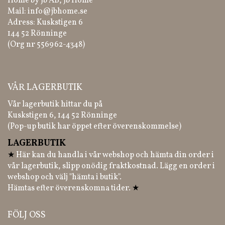
Home by Jb AB, Jb Home
Mail:
info@jbhome.se
Adress: Kuskstigen 6
144 52 Rönninge
(Org nr 556962-4348)
VÅR LAGERBUTIK
Vår lagerbutik hittar du på
Kuskstigen 6, 144 52 Rönninge
(Pop-up butik har öppet efter överenskommelse)
LAGERBUTIK
★
Här kan du handla i vår webshop och hämta din order i
vår lagerbutik, slipp onödig fraktkostnad. Lägg en order i
webshop och välj "hämta i butik".
Hämtas efter överenskomna tider.
★
FÖLJ OSS