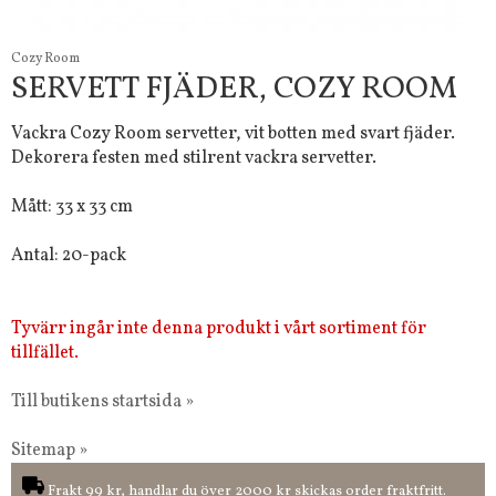
Cozy Room
SERVETT FJÄDER, COZY ROOM
Vackra Cozy Room servetter, vit botten med svart fjäder.
Dekorera festen med stilrent vackra servetter.
Mått: 33 x 33 cm
Antal: 20-pack
Tyvärr ingår inte denna produkt i vårt sortiment för
tillfället.
Till butikens startsida »
Sitemap »
Frakt 99 kr, handlar du över 2000 kr skickas order fraktfritt.