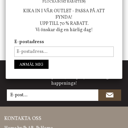
PLOCKA BORT RABATTEN)
FÖLJ OSS PÅ INSTAGRAM @JBHOME
KIKA IN I VÅR OUTLET - PASSA PÅ ATT
FYNDA!
UPP TILL 70 % RABATT.
Vi önskar dig en härlig dag!
E-postadress
ANMÄL MIG
PRENUMERERA PÅ NYHETSBREVET
Missa inte våra nyheter, kampanjer och roliga
happenings!
KONTAKTA OSS