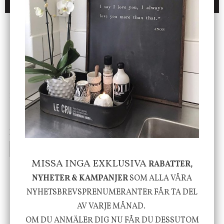
DU KANSKE OCKSÅ ÄR INTRESSERAD AV
ENDAST 1 ST KVAR I LAGER
DBKD
Star Trading
Cloudy kruka mini, vit
Bordslampa Mushroom
vit, Utomhus
199 kr
499 kr
INFO
KÖP
INFO
KÖP
MISSA INGA EXKLUSIVA
RABATTER,
NYHETER & KAMPANJER
SOM ALLA VÅRA
-20%
NYHETSBREVSPRENUMERANTER FÅR TA DEL
AV VARJE MÅNAD.
OM DU ANMÄLER DIG NU FÅR DU DESSUTOM