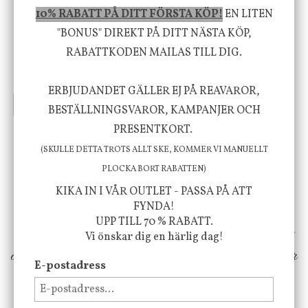
10% RABATT PÅ DITT FÖRSTA KÖP!
EN LITEN
House Doctor
Nicolas Vahé
"BONUS" DIREKT PÅ DITT NÄSTA KÖP,
Skål, Hands marmor
Serveringsfat, Ostron,
RABATTKODEN MAILAS TILL DIG.
Stengods
635 kr
415 kr
795 kr
ERBJUDANDET GÄLLER EJ PÅ REAVAROR,
INFO
KÖP
INFO
KÖP
BESTÄLLNINGSVAROR, KAMPANJER OCH
PRESENTKORT.
(SKULLE DETTA TROTS ALLT SKE, KOMMER VI MANUELLT
Vi vill förmedla känsla, upplevelse och
PLOCKA BORT RABATTEN)
välbefinnande för dig och ditt hem! Med
KIKA IN I VÅR OUTLET - PASSA PÅ ATT
inspiration från naturen och dess färgpalett
FYNDA!
UPP TILL 70 % RABATT.
erbjuder vi omsorgsfullt utvalda produkter som
Vi önskar dig en härlig dag!
ökar trivsel i ditt hem och ger det lilla extra för
E-postadress
att öka ditt välmående!