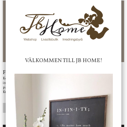
Frakt 99 kr, handlar du över 2000 kr skickas order fraktfritt.
100 kr - 400 kr i frakt för våra "unika ting" produkter som skickas.
10 % rabatt på din första order vid anmälan av nyhetsbrev, via
pop-up ruta
Faktura 0 kr. Hos oss betalar du enkelt och smidigt med KLARNA
CHECKOUT. Välj själv hur du vill betala mellan alla Klarnas
betalningstjänster. Och du kan även välja PAYSON betalningstjänst.
Nöjda kunder och strävar efter att ha snabba leveranser!
-ligt Tack för att just Du tittar in hos Jb Home!
VÄLKOMMEN TILL JB HOME!
Frågor?
Kontakta oss på
info@jbhome.se
Vi svarar
på mail så fort vi kan.
Kundtjänst telefontid öppet vardagar mellan 10.00 - 15.00
LÄGG I ÖNSKELISTA