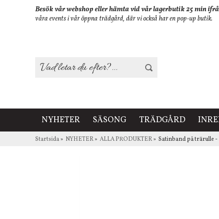
Besök vår webshop eller hämta vid vår lagerbutik 25 min ifrå
våra events i vår öppna trädgård, där vi också har en pop-up butik.
NYHETER
SÄSONG
TRÄDGÅRD
INR
Startsida
»
NYHETER
»
ALLA PRODUKTER
»
Satinband på trärulle -