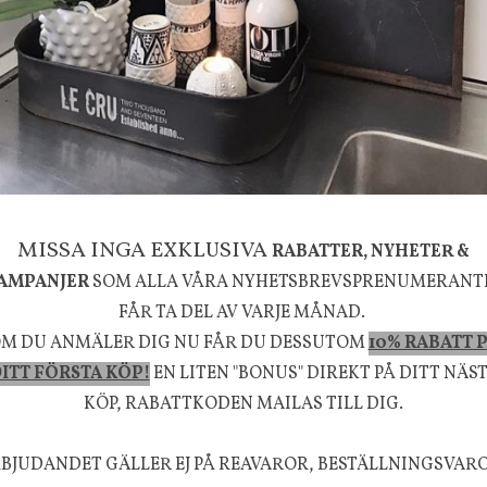
635 kr
795 kr
KÖP
INFO
KÖP
la känsla, upplevelse och välbefinnande för dig oc
rån naturen och dess färgpalett erbjuder vi omsorg
m ökar trivsel i ditt hem och ger det lilla extra för
MISSA INGA EXKLUSIVA
RABATTER, NYHETER &
välmående!
AMPANJER
SOM ALLA VÅRA NYHETSBREVSPRENUMERANT
FÅR TA DEL AV VARJE MÅNAD.
M DU ANMÄLER DIG NU FÅR DU DESSUTOM
10% RABATT 
ITT FÖRSTA KÖP!
EN LITEN "BONUS" DIREKT PÅ DITT NÄS
FÖLJ OSS PÅ INSTAGRAM @JBHOME
KÖP, RABATTKODEN MAILAS TILL DIG.
BJUDANDET GÄLLER EJ PÅ REAVAROR, BESTÄLLNINGSVAR