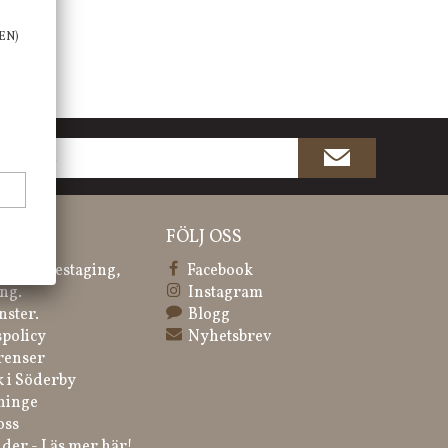
EN)
ATION
FÖLJ OSS
 & Homestaging,
Facebook
ng.
Instagram
nster.
Blogg
spolicy
Nyhetsbrev
renser
k i Söderby
ninge
oss
der - Läs mer här!