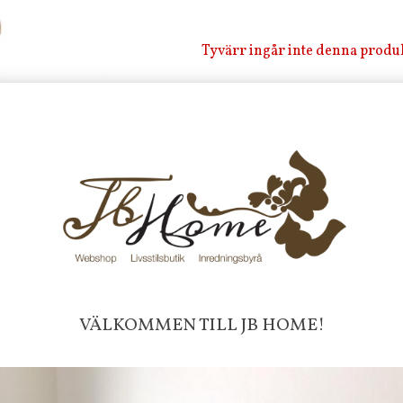
Tyvärr ingår inte denna produkt 
Till butikens startsida »
Sitemap »
Frakt 99 kr, handlar du över 20
fraktfritt. 100 kr - 400 kr i frakt för
produkter som skickas.
10 % rabatt på din första order 
nyhetsbrev, via pop-up ruta
Faktura 0 kr. Hos oss betalar du
med KLARNA CHECKOUT. Välj själv hu
mellan alla Klarnas betalningstjänst
välja PAYSON betalningstjänst.
VÄLKOMMEN TILL JB HOME!
Nöjda kunder och strävar efter a
leveranser!
-ligt Tack för att just Du titt