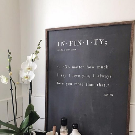
LÄGG I ÖNSKELISTA
DU KANSKE OCKSÅ ÄR INTRESSERAD AV
-20%
g
House Doctor
mpa Mushroom vit, Utomhus
Skål, Hands marmor