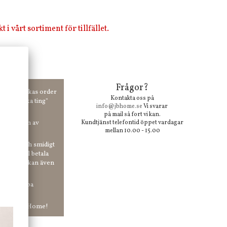
i vårt sortiment för tillfället.
Frågor?
00 kr skickas order
Kontakta oss på
 våra "unika ting"
info@jbhome.se
Vi svarar
på mail så fort vi kan.
vid anmälan av
Kundtjänst telefontid öppet vardagar
mellan 10.00 - 15.00
 enkelt och smidigt
r du vill betala
er. Och du kan även
tt ha snabba
ar in hos Jb Home!