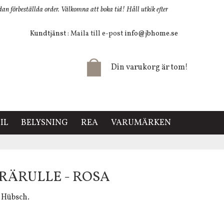
 förbeställda order. Välkomna att boka tid! Håll utkik efter
Kundtjänst
: Maila till e-post
info@jbhome.se
Din varukorg är tom!
IL
BELYSNING
REA
VARUMÄRKEN
RÄRULLE - ROSA
n Hübsch.