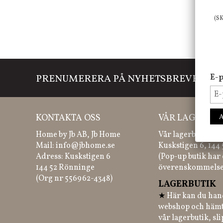
(S
PRENUMERERA PÅ NYHETSBREVET
E-p
Mi
KONTAKTA OSS
VÅR LAGERBUT
Home by Jb AB, Jb Home
Vår lagerbutik hit
Mail:
info@jbhome.se
Kuskstigen 6, 144
Adress: Kuskstigen 6
(Pop-up butik har 
144 52 Rönninge
överenskommelse
(Org nr 556962-4348)
LAGERBUTIK
★
Här kan du hand
webshop och hämt
vår lagerbutik, sl