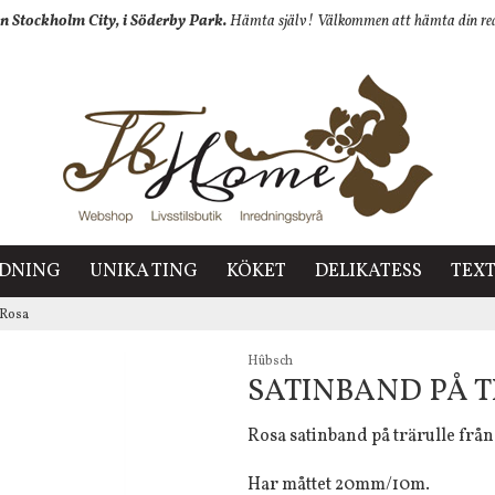
n Stockholm City, i Söderby Park.
Hämta själv! Välkommen att hämta din redan
EDNING
UNIKA TING
KÖKET
DELIKATESS
TEXT
 Rosa
Hûbsch
SATINBAND PÅ T
Rosa satinband på trärulle frå
Har måttet 20mm/10m.