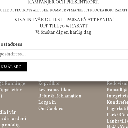
KAMPANJER OCH PRESENTKORT.
KULLE DETTA TROTS ALLT SKE, KOMMER VI MANUELLT PLOCKA BORT RABATT
KIKA IN I VÅR OUTLET - PASSA PÅ ATT FYNDA!
UPP TILL 70 % RABATT.
Vi önskar dig en härlig dag!
ostadress
ssa inte våra nyheter, kampanjer och roliga happenings!
IK
HANDLA
INFORM
ANMÄL MIG
tar du på
Kundtjänst
Inredning
 52 Rönninge
Köpvillkor
Redovisni
öppet efter
Leveransvillkor
Konsulttjä
)
Retur & Reklamation
Integritet
Logga in
Kundrefe
Om Cookies
Lagerbuti
la i vår
Park/Rön
a din order i
Länka till 
ipp onödig
Nöjda Kun