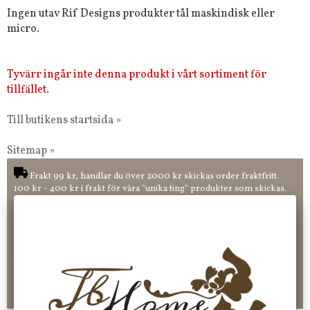
Ingen utav Rif Designs produkter tål maskindisk eller
micro.
Tyvärr ingår inte denna produkt i vårt sortiment för
tillfället.
Till butikens startsida »
Sitemap »
Frakt 99 kr, handlar du över 2000 kr skickas order fraktfritt.
100 kr - 400 kr i frakt för våra "unika ting" produkter som skickas.
10 % rabatt på din första order vid anmälan av nyhetsbrev, via
pop-up ruta
Faktura 0 kr. Hos oss betalar du enkelt och smidigt med KLARNA
CHECKOUT. Välj själv hur du vill betala mellan alla Klarnas
betalningstjänster. Och du kan även välja PAYSON betalningstjänst.
Nöjda kunder och strävar efter att ha snabba leveranser!
-ligt Tack för att just Du tittar in hos Jb Home!