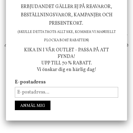
Vi vill förmedla känsla, upplevelse och
ERBJUDANDET GÄLLER EJ PÅ REAVAROR,
välbefinnande för dig och ditt hem! Med
BESTÄLLNINGSVAROR, KAMPANJER OCH
inspiration från naturen och dess färgpalett
PRESENTKORT.
erbjuder vi omsorgsfullt utvalda produkter som
(SKULLE DETTA TROTS ALLT SKE, KOMMER VI MANUELLT
PLOCKA BORT RABATTEN)
ökar trivsel i ditt hem och ger det lilla extra för
KIKA IN I VÅR OUTLET - PASSA PÅ ATT
att öka ditt välmående!
FYNDA!
UPP TILL 70 % RABATT.
Vi önskar dig en härlig dag!
FÖLJ OSS PÅ INSTAGRAM @JBHOME
E-postadress
ANMÄL MIG