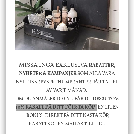
vit, Utomhus
199 kr
499 kr
INFO
KÖP
INFO
KÖP
-20%
MISSA INGA EXKLUSIVA
RABATTER,
NYHETER & KAMPANJER
SOM ALLA VÅRA
House Doctor
Nicolas Vahé
NYHETSBREVSPRENUMERANTER FÅR TA DEL
Skål, Hands marmor
Serveringsfat, Ostron,
AV VARJE MÅNAD.
Stengods
OM DU ANMÄLER DIG NU FÅR DU DESSUTOM
635 kr
415 kr
795 kr
10% RABATT PÅ DITT FÖRSTA KÖP!
EN LITEN
INFO
KÖP
INFO
KÖP
"BONUS" DIREKT PÅ DITT NÄSTA KÖP,
RABATTKODEN MAILAS TILL DIG.