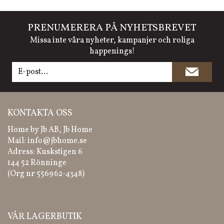
PRENUMERERA PÅ NYHETSBREVET
Missa inte våra nyheter, kampanjer och roliga
happenings!
KONTAKTA OSS
Home by Jb AB, Jb Home
Mail:
info@jbhome.se
Adress: Kuskstigen 6
144 52 Rönninge
(Org nr 556962-4348)
VÅR LAGERBUTIK