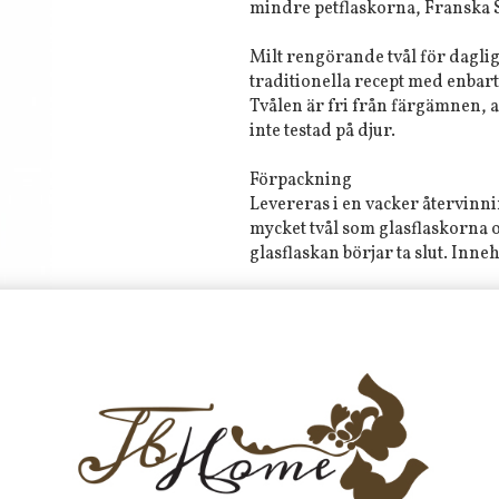
mindre petflaskorna, Franska 
Milt rengörande tvål för daglig
traditionella recept med enbart
Tvålen är fri från färgämnen, a
inte testad på djur.
Förpackning
Levereras i en vacker återvinni
mycket tvål som glasflaskorna oc
glasflaskan börjar ta slut. Inne
Doft
Rökelse/lavendel är en spännan
förstärks av mystiska toner av 
Tyvärr ingår inte denna produkt 
Till butikens startsida »