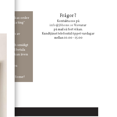
Frågor?
00 kr skickas order
Kontakta oss på
 våra "unika ting"
info@jbhome.se
Vi svarar
på mail så fort vi kan.
vid anmälan av
Kundtjänst telefontid öppet vardagar
mellan 10.00 - 15.00
 enkelt och smidigt
r du vill betala
er. Och du kan även
tt ha snabba
ar in hos Jb Home!