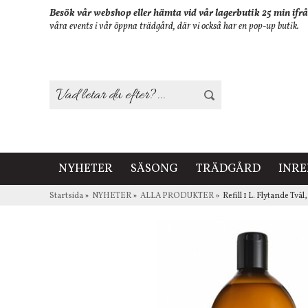
Besök vår webshop eller hämta vid vår lagerbutik 25 min ifrå
våra events i vår öppna trädgård, där vi också har en pop-up butik.
NYHETER
SÄSONG
TRÄDGÅRD
INR
Startsida
»
NYHETER
»
ALLA PRODUKTER
»
Refill 1 L. Flytande Tv