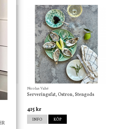
Nicolas Vahé
Serveringsfat, Ostron, Stengods
415 kr
INFO
KÖP
ER