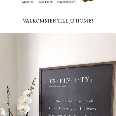
Sitemap »
Frakt 99 kr, handlar du över 20
VÄLKOMMEN TILL JB HOME!
fraktfritt. 100 kr - 400 kr i frakt för
produkter som skickas.
10 % rabatt på din första order 
nyhetsbrev, via pop-up ruta
Faktura 0 kr. Hos oss betalar du
med KLARNA CHECKOUT. Välj själv hu
mellan alla Klarnas betalningstjänst
välja PAYSON betalningstjänst.
Nöjda kunder och strävar efter a
leveranser!
-ligt Tack för att just Du titt
LÄGG I ÖNSKELISTA
DU KANSKE OCKSÅ ÄR INTRESSERAD AV