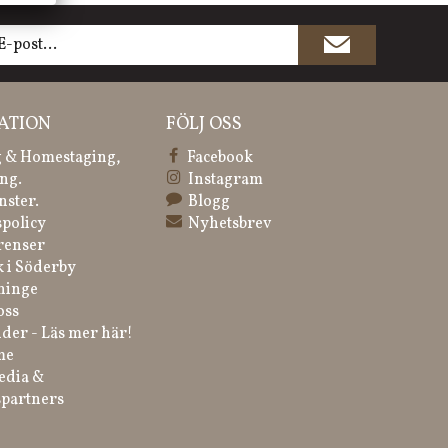
ATION
FÖLJ OSS
 & Homestaging,
Facebook
ng.
Instagram
nster.
Blogg
spolicy
Nyhetsbrev
renser
k i Söderby
ninge
oss
der - Läs mer här!
me
edia &
partners