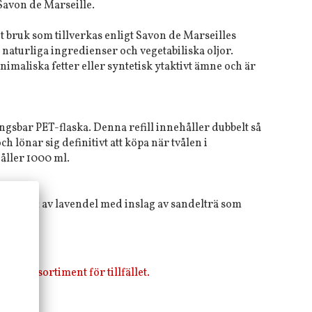
Savon de Marseille.
t bruk som tillverkas enligt Savon de Marseilles
 naturliga ingredienser och vegetabiliska oljor.
nimaliska fetter eller syntetisk ytaktivt ämne och är
ngsbar PET-flaska. Denna refill innehåller dubbelt så
h lönar sig definitivt att köpa när tvålen i
håller 1000 ml.
de doft av lavendel med inslag av sandelträ som
rökelse.
i vårt sortiment för tillfället.