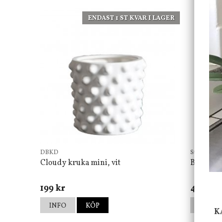
ENDAST 1 ST KVAR I LAGER
DBKD
Star Tradin
Cloudy kruka mini, vit
Bordsla
199 kr
499 kr
INFO
KÖP
INFO
K