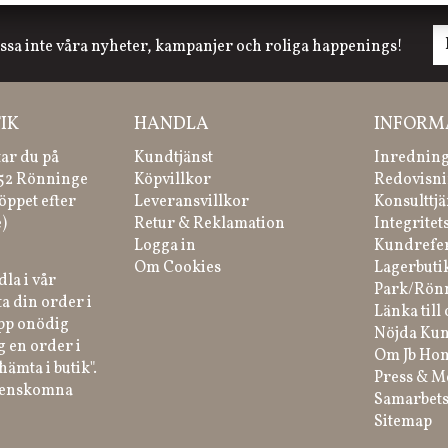
ssa inte våra nyheter, kampanjer och roliga happenings!
IK
HANDLA
INFORM
tar du på
Kundtjänst
Inredning
 52 Rönninge
Köpvillkor
Redovisni
öppet efter
Leveransvillkor
Konsulttjä
)
Retur & Reklamation
Integritet
Logga in
Kundrefe
Om Cookies
Lagerbuti
la i vår
Park/Rön
a din order i
Länka till 
ipp onödig
Nöjda Kun
g en order i
Om Jb Ho
hämta i butik".
Press & M
renskomna
Samarbets
Sitemap