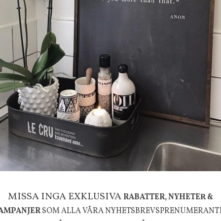
-20%
g
House Doctor
mpa Mushroom vit, Utomhus
Skål, Hands marmor
635 kr
795 kr
MISSA INGA EXKLUSIVA
RABATTER, NYHETER &
KÖP
INFO
KÖP
AMPANJER
SOM ALLA VÅRA NYHETSBREVSPRENUMERANT