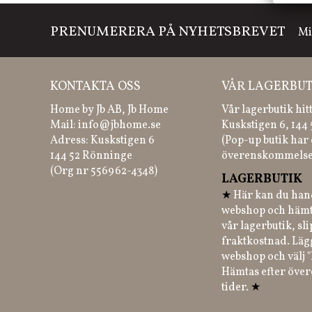
PRENUMERERA PÅ NYHETSBREVET
Mi
KONTAKTA OSS
VÅR LAGERBUT
Home by Jb AB, Jb Home
Vår lagerbutik hit
Mail:
info@jbhome.se
Kuskstigen 6, 144
Adress: Kuskstigen 6
(Pop-up butik har 
144 52 Rönninge
överenskommelse
(Org nr 556962-4348)
LAGERBUTIK
★
Här kan du hand
webshop och hämt
vår lagerbutik, sl
fraktkostnad. Läg
webshop och välj "
Hämtas efter öve
tider.
★