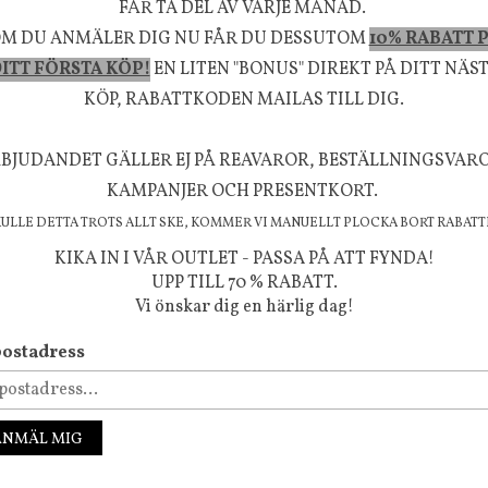
FÅR TA DEL AV VARJE MÅNAD.
M DU ANMÄLER DIG NU FÅR DU DESSUTOM
10% RABATT 
la känsla, upplevelse och välbefinnande för dig oc
ITT FÖRSTA KÖP!
EN LITEN "BONUS" DIREKT PÅ DITT NÄS
rån naturen och dess färgpalett erbjuder vi omsorg
KÖP, RABATTKODEN MAILAS TILL DIG.
m ökar trivsel i ditt hem och ger det lilla extra för
välmående!
BJUDANDET GÄLLER EJ PÅ REAVAROR, BESTÄLLNINGSVAR
KAMPANJER OCH PRESENTKORT.
KULLE DETTA TROTS ALLT SKE, KOMMER VI MANUELLT PLOCKA BORT RABATT
KIKA IN I VÅR OUTLET - PASSA PÅ ATT FYNDA!
FÖLJ OSS PÅ INSTAGRAM @JBHOME
UPP TILL 70 % RABATT.
Vi önskar dig en härlig dag!
ostadress
ANMÄL MIG