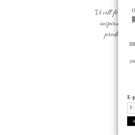
O
Vi vill förmed
D
inspiration f
produkter so
ER
(S
E-p