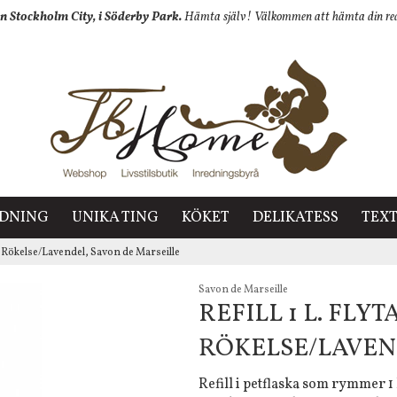
n Stockholm City, i Söderby Park.
Hämta själv! Välkommen att hämta din redan
EDNING
UNIKA TING
KÖKET
DELIKATESS
TEXT
ål, Rökelse/Lavendel, Savon de Marseille
Savon de Marseille
REFILL 1 L. FLY
RÖKELSE/LAVEN
Refill i petflaska som rymmer 1 l