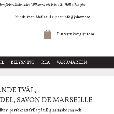
 förbeställda order. Välkomna att boka tid! Håll utkik efter
Kundtjänst
: Maila till e-post
info@jbhome.se
Din varukorg är tom!
IL
BELYSNING
REA
VARUMÄRKEN
TANDE TVÅL,
DEL, SAVON DE MARSEILLE
iter, perfekt att fylla på till glasflaskorna och