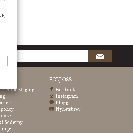
EN)
ATION
FÖLJ OSS
 & Homestaging,
Facebook
ng.
Instagram
nster.
Blogg
spolicy
Nyhetsbrev
renser
k i Söderby
ninge