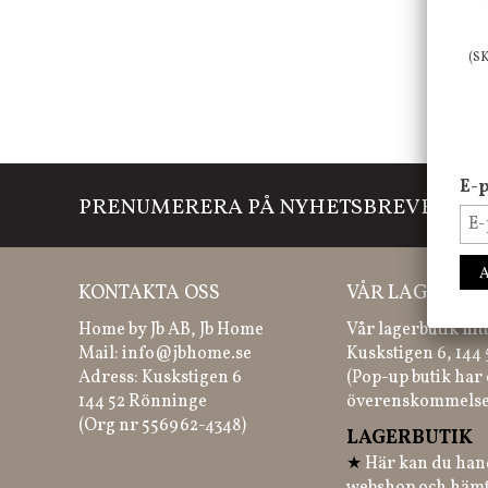
(S
E-p
PRENUMERERA PÅ NYHETSBREVET
Mi
KONTAKTA OSS
VÅR LAGERBUT
Home by Jb AB, Jb Home
Vår lagerbutik hit
Mail:
info@jbhome.se
Kuskstigen 6, 144
Adress: Kuskstigen 6
(Pop-up butik har 
144 52 Rönninge
överenskommelse
(Org nr 556962-4348)
LAGERBUTIK
★
Här kan du hand