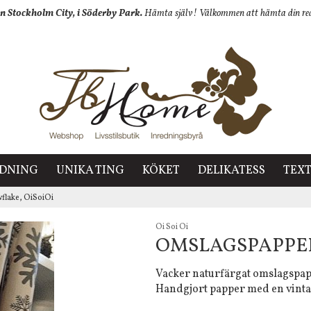
n Stockholm City, i Söderby Park.
Hämta själv! Välkommen att hämta din redan
EDNING
UNIKA TING
KÖKET
DELIKATESS
TEXT
lake, OiSoiOi
Oi Soi Oi
OMSLAGSPAPPER
Vacker naturfärgat omslagspap
Handgjort papper med en vinta