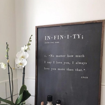
LÄGG I ÖNSKELISTA
DU KANSKE OCKSÅ ÄR INTRESSERAD AV
-20%