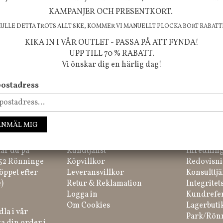
KAMPANJER OCH PRESENTKORT.
KULLE DETTA TROTS ALLT SKE, KOMMER VI MANUELLT PLOCKA BORT RABATT
KIKA IN I VÅR OUTLET - PASSA PÅ ATT FYNDA!
UPP TILL 70 % RABATT.
Vi önskar dig en härlig dag!
ostadress
ssa inte våra nyheter, kampanjer och roliga happenings!
ANMÄL MIG
IK
HANDLA
INFORM
tar du på
Kundtjänst
Inredning
 52 Rönninge
Köpvillkor
Redovisni
öppet efter
Leveransvillkor
Konsulttjä
)
Retur & Reklamation
Integritet
Logga in
Kundrefe
Om Cookies
Lagerbuti
la i vår
Park/Rön