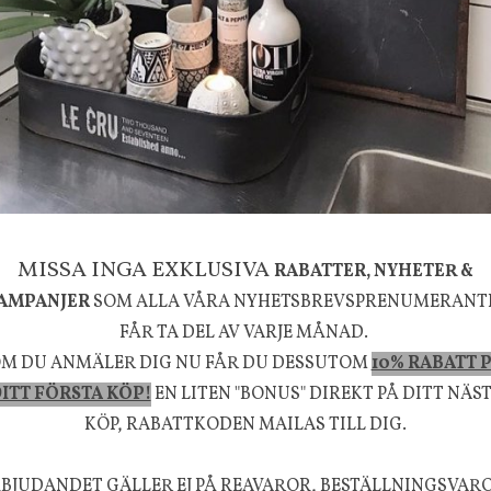
g
House Doctor
mpa Mushroom vit, Utomhus
Skål, Hands marmor
635 kr
795 kr
KÖP
INFO
KÖP
la känsla, upplevelse och välbefinnande för dig oc
rån naturen och dess färgpalett erbjuder vi omsorg
MISSA INGA EXKLUSIVA
RABATTER, NYHETER &
m ökar trivsel i ditt hem och ger det lilla extra för
AMPANJER
SOM ALLA VÅRA NYHETSBREVSPRENUMERANT
välmående!
FÅR TA DEL AV VARJE MÅNAD.
M DU ANMÄLER DIG NU FÅR DU DESSUTOM
10% RABATT 
ITT FÖRSTA KÖP!
EN LITEN "BONUS" DIREKT PÅ DITT NÄS
KÖP, RABATTKODEN MAILAS TILL DIG.
FÖLJ OSS PÅ INSTAGRAM @JBHOME
BJUDANDET GÄLLER EJ PÅ REAVAROR, BESTÄLLNINGSVAR