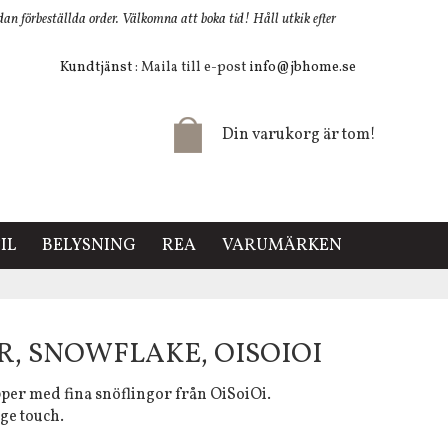
 förbeställda order. Välkomna att boka tid! Håll utkik efter
Kundtjänst
: Maila till e-post
info@jbhome.se
Din varukorg är tom!
IL
BELYSNING
REA
VARUMÄRKEN
, SNOWFLAKE, OISOIOI
per med fina snöflingor från OiSoiOi.
ge touch.