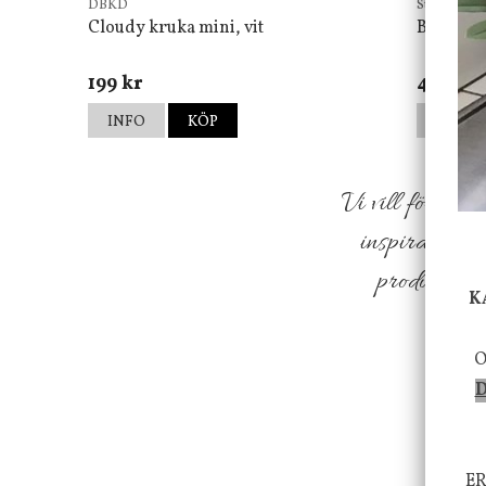
DBKD
Star Tradin
Cloudy kruka mini, vit
Bordsla
199 kr
499 kr
INFO
KÖP
INFO
Vi vill förmed
inspiration f
produkter so
K
O
D
ER