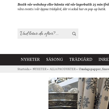
Besök vår webshop eller hämta vid vår lagerbutik 25 min ifrå
våra events i vår öppna trädgård, där vi också har en pop-up butik.
NYHETER
SÄSONG
TRÄDGÅRD
INR
Startsida
»
NYHETER
»
ALLA PRODUKTER
»
Omslagspapper, Snowf