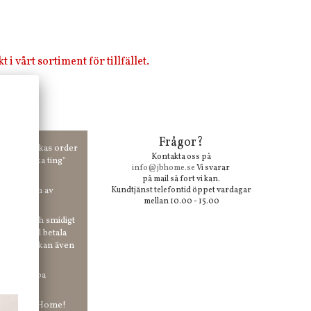
i vårt sortiment för tillfället.
Frågor?
00 kr skickas order
Kontakta oss på
 våra "unika ting"
info@jbhome.se
Vi svarar
på mail så fort vi kan.
vid anmälan av
Kundtjänst telefontid öppet vardagar
mellan 10.00 - 15.00
 enkelt och smidigt
r du vill betala
er. Och du kan även
tt ha snabba
ar in hos Jb Home!