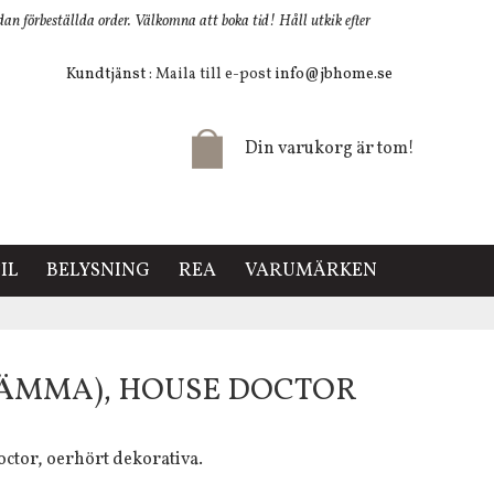
 förbeställda order. Välkomna att boka tid! Håll utkik efter
Kundtjänst
: Maila till e-post
info@jbhome.se
Din varukorg är tom!
IL
BELYSNING
REA
VARUMÄRKEN
KLÄMMA), HOUSE DOCTOR
tor, oerhört dekorativa.