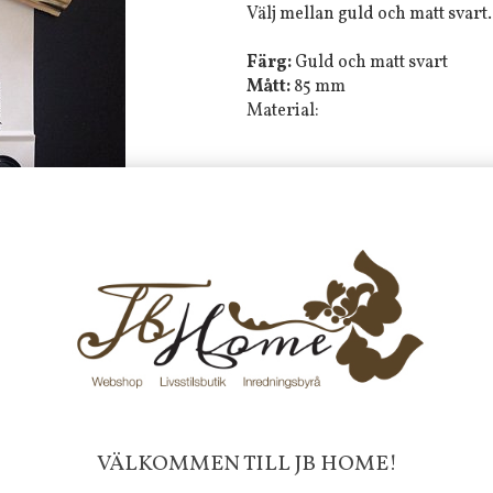
Välj mellan guld och matt svart.
Färg:
Guld och matt svart
Mått:
85 mm
Material:
Tyvärr ingår inte denna produkt 
Till butikens startsida »
Sitemap »
Frakt 99 kr, handlar du över 20
fraktfritt. 100 kr - 400 kr i frakt för
produkter som skickas.
10 % rabatt på din första order 
nyhetsbrev, via pop-up ruta
Faktura 0 kr. Hos oss betalar du
VÄLKOMMEN TILL JB HOME!
med KLARNA CHECKOUT. Välj själv hu
mellan alla Klarnas betalningstjänst