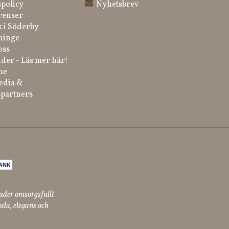
spolicy
Nyhetsbrev
renser
k i Söderby
ninge
oss
der - Läs mer här!
me
edia &
partners
uder omsorgsfullt
sla, elegans och