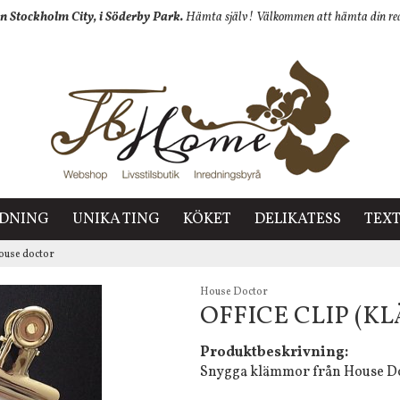
n Stockholm City, i Söderby Park.
Hämta själv! Välkommen att hämta din redan
EDNING
UNIKA TING
KÖKET
DELIKATESS
TEXT
House doctor
House Doctor
OFFICE CLIP (
Produktbeskrivning:
Snygga klämmor från House Doc