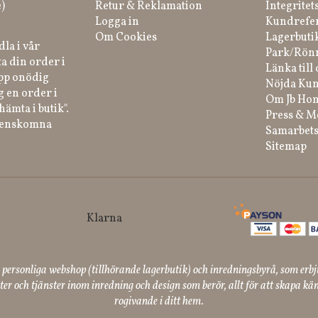
)
Retur & Reklamation
Integritet
Logga in
Kundrefe
Om Cookies
Lagerbuti
la i vår
Park/Rön
a din order i
Länka till 
ipp onödig
Nöjda Kun
g en order i
Om Jb Ho
hämta i butik".
Press & M
renskomna
Samarbets
Sitemap
ersonliga webshop (tillhörande lagerbutik) och inredningsbyrå, som erbj
er och tjänster inom inredning och design som berör, allt för att skapa kän
rogivande i ditt hem.