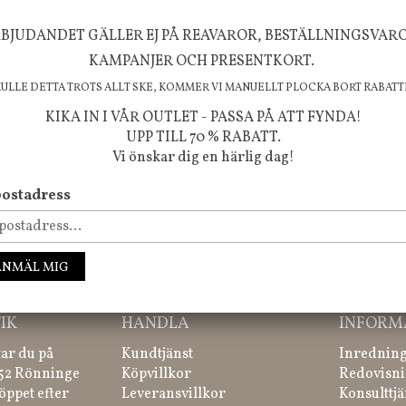
BJUDANDET GÄLLER EJ PÅ REAVAROR, BESTÄLLNINGSVAR
FÖLJ OSS PÅ INSTAGRAM @JBHOME
KAMPANJER OCH PRESENTKORT.
KULLE DETTA TROTS ALLT SKE, KOMMER VI MANUELLT PLOCKA BORT RABATT
KIKA IN I VÅR OUTLET - PASSA PÅ ATT FYNDA!
UPP TILL 70 % RABATT.
Vi önskar dig en härlig dag!
ostadress
ssa inte våra nyheter, kampanjer och roliga happenings!
ANMÄL MIG
IK
HANDLA
INFORM
tar du på
Kundtjänst
Inredning
 52 Rönninge
Köpvillkor
Redovisni
öppet efter
Leveransvillkor
Konsulttjä