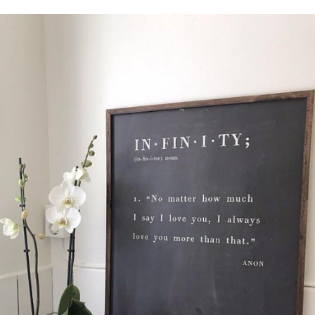
välja PAYSON betalningstjänst.
Nöjda kunder och strävar efter a
leveranser!
-ligt Tack för att just Du titt
LÄGG I ÖNSKELISTA
DU KANSKE OCKSÅ ÄR INTRESSERAD AV
-20%