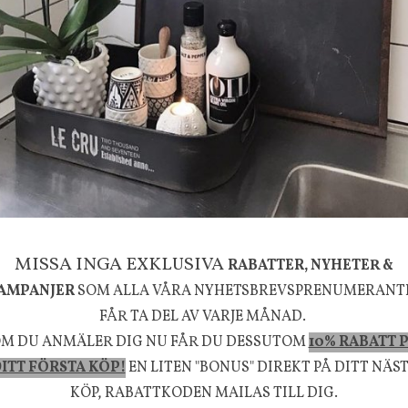
g
House Doctor
mpa Mushroom vit, Utomhus
Skål, Hands marmor
635 kr
795 kr
KÖP
INFO
KÖP
la känsla, upplevelse och välbefinnande för dig oc
MISSA INGA EXKLUSIVA
RABATTER, NYHETER &
rån naturen och dess färgpalett erbjuder vi omsorg
AMPANJER
SOM ALLA VÅRA NYHETSBREVSPRENUMERANT
m ökar trivsel i ditt hem och ger det lilla extra för
FÅR TA DEL AV VARJE MÅNAD.
M DU ANMÄLER DIG NU FÅR DU DESSUTOM
10% RABATT 
välmående!
ITT FÖRSTA KÖP!
EN LITEN "BONUS" DIREKT PÅ DITT NÄS
KÖP, RABATTKODEN MAILAS TILL DIG.