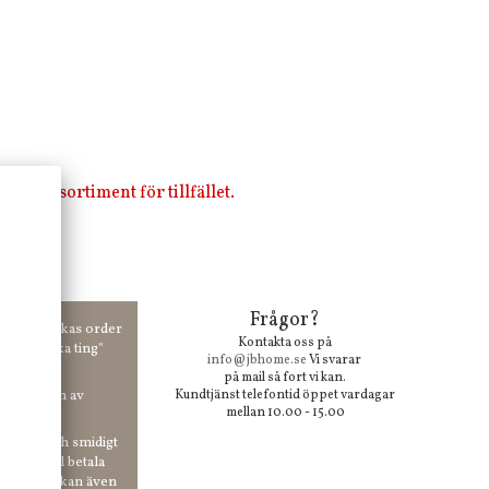
i vårt sortiment för tillfället.
Frågor?
00 kr skickas order
Kontakta oss på
 våra "unika ting"
info@jbhome.se
Vi svarar
på mail så fort vi kan.
vid anmälan av
Kundtjänst telefontid öppet vardagar
mellan 10.00 - 15.00
 enkelt och smidigt
r du vill betala
er. Och du kan även