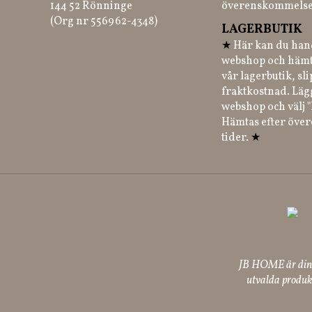
144 52 Rönninge
överenskommelse
(Org nr 556962-4348)
LAGERBUTIK
★
Här kan du hand
webshop och hämt
vår lagerbutik, sl
fraktkostnad. Läg
webshop och välj "
Hämtas efter öve
tider.
★
JB HOME är din p
utvalda produkt