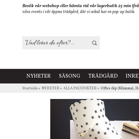
Besök vår webshop eller hämta vid vår lagerbutik 25 min ifrå
våra events i vår öppna trädgård, där vi också har en pop-up butik.
NYHETER
SÄSONG
TRÄDGÅRD
INR
Startsida
»
NYHETER
»
ALLA PRODUKTER
»
Office clip (Klämma), 