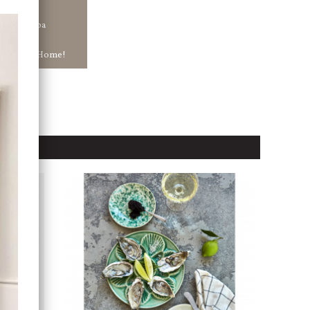
tt ha snabba
ar in hos Jb Home!