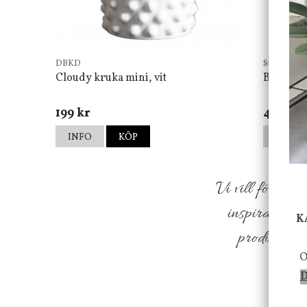
DBKD
Star Tradin
Cloudy kruka mini, vit
Bordsla
199 kr
499 kr
INFO
KÖP
INFO
Vi vill förmed
inspiration f
K
produkter so
O
D