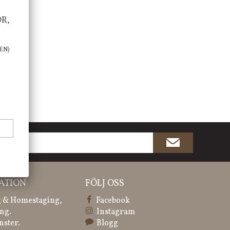
OR,
EN)
ATION
FÖLJ OSS
 & Homestaging,
Facebook
ng.
Instagram
nster.
Blogg