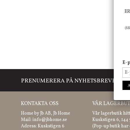
ER
(S
E-p
PRENUMERERA PÅ NYHETSBREVET
Mi
KONTAKTA OSS
VÅR LAGERBUT
Home by Jb AB, Jb Home
Vår lagerbutik hit
Mail:
info@jbhome.se
Kuskstigen 6, 144
Adress: Kuskstigen 6
(Pop-up butik har 