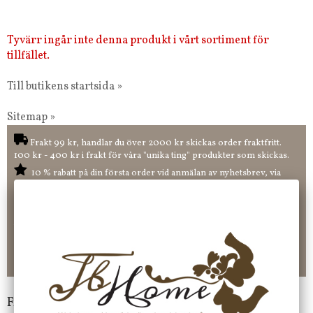
Tyvärr ingår inte denna produkt i vårt sortiment för
tillfället.
Till butikens startsida »
Sitemap »
Frakt 99 kr, handlar du över 2000 kr skickas order fraktfritt.
100 kr - 400 kr i frakt för våra "unika ting" produkter som skickas.
10 % rabatt på din första order vid anmälan av nyhetsbrev, via
pop-up ruta
Faktura 0 kr. Hos oss betalar du enkelt och smidigt med KLARNA
CHECKOUT. Välj själv hur du vill betala mellan alla Klarnas
betalningstjänster. Och du kan även välja PAYSON betalningstjänst.
Nöjda kunder och strävar efter att ha snabba leveranser!
-ligt Tack för att just Du tittar in hos Jb Home!
Frågor?