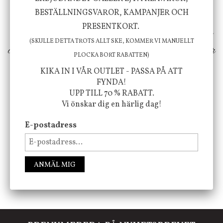
inspiration från naturen och dess färgpalett
BESTÄLLNINGSVAROR, KAMPANJER OCH
PRESENTKORT.
erbjuder vi omsorgsfullt utvalda produkter som
(SKULLE DETTA TROTS ALLT SKE, KOMMER VI MANUELLT
ökar trivsel i ditt hem och ger det lilla extra för
PLOCKA BORT RABATTEN)
att öka ditt välmående!
KIKA IN I VÅR OUTLET - PASSA PÅ ATT
FYNDA!
UPP TILL 70 % RABATT.
Vi önskar dig en härlig dag!
FÖLJ OSS PÅ INSTAGRAM @JBHOME
E-postadress
ANMÄL MIG