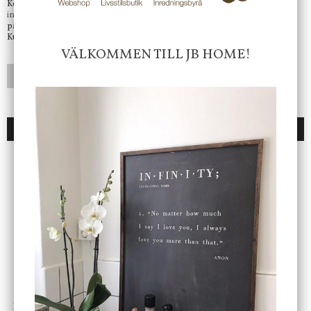
Kontakta oss på
info@jbhome.se
Vi svarar
på mail så fort vi kan.
Kundtjänst telefontid öppet vardagar mellan 10.00 - 15.00
VÄLKOMMEN TILL JB HOME!
LÄGG I ÖNSKELISTA
DU KANSKE OCKSÅ ÄR INTRESSERAD AV
ENDAST 1 ST KVAR I LAGER
DBKD
Star Trading
Cloudy kruka mini, vit
Bordslampa Mushroom
vit, Utomhus
199 kr
499 kr