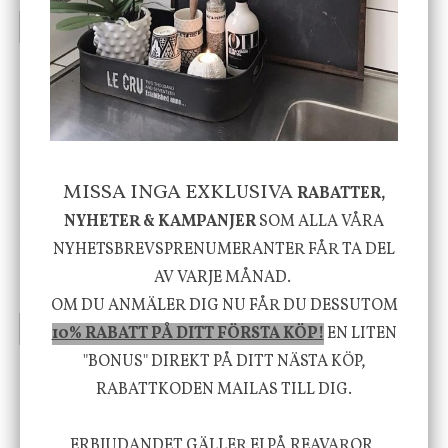
INFO
KÖP
INFO
KÖP
-20%
MISSA INGA EXKLUSIVA
RABATTER,
NYHETER & KAMPANJER
SOM ALLA VÅRA
House Doctor
Nicolas Vahé
Skål, Hands marmor
Serveringsfat, Ostron,
NYHETSBREVSPRENUMERANTER FÅR TA DEL
Stengods
AV VARJE MÅNAD.
635 kr
415 kr
795 kr
OM DU ANMÄLER DIG NU FÅR DU DESSUTOM
INFO
KÖP
INFO
KÖP
10% RABATT PÅ DITT FÖRSTA KÖP!
EN LITEN
"BONUS" DIREKT PÅ DITT NÄSTA KÖP,
RABATTKODEN MAILAS TILL DIG.
Vi vill förmedla känsla, upplevelse och
välbefinnande för dig och ditt hem! Med
ERBJUDANDET GÄLLER EJ PÅ REAVAROR,