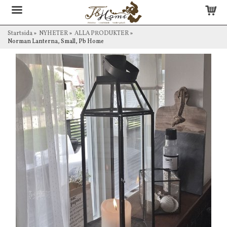
Startsida
»
NYHETER
»
ALLA PRODUKTER
»
Norman Lanterna, Small, Pb Home