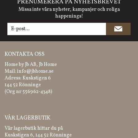
PRENUMERERA PÅ NYHETSBREVET
Missa inte våra nyheter, kampanjer och roliga
happenings!
KONTAKTA OSS
Home by Jb AB, Jb Home
Mail:
info@jbhome.se
Adress: Kuskstigen 6
144 52 Rönninge
(Org nr 556962-4348)
VÅR LAGERBUTIK
Vår lagerbutik hittar du på
Kuskstigen 6, 144 52 Rönninge