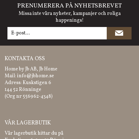
PRENUMERERA PÅ NYHETSBREVET
Missa inte våra nyheter, kampanjer och roliga
happenings!
KONTAKTA OSS
Home by Jb AB, Jb Home
Mail:
info@jbhome.se
Adress: Kuskstigen 6
144 52 Rönninge
(Org nr 556962-4348)
VÅR LAGERBUTIK
Vår lagerbutik hittar du på