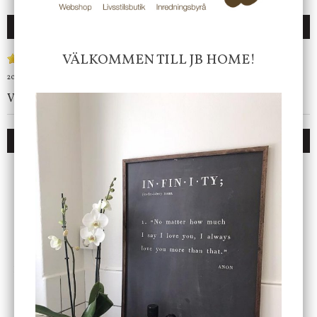
RECENSIONER
VÄLKOMMEN TILL JB HOME!
2015-03-20
av
Malin
Väldigt nöjd med kuddfodralen!
DU KANSKE OCKSÅ ÄR INTRESSERAD AV
ENDAST 1 ST KVAR I LAGER
DBKD
Star Trading
Cloudy kruka mini, vit
Bordslampa Mushroom
vit, Utomhus