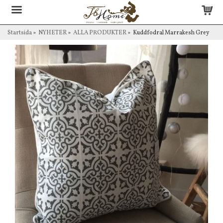
Startsida
»
NYHETER
»
ALLA PRODUKTER
»
Kuddfodral Marrakesh Grey