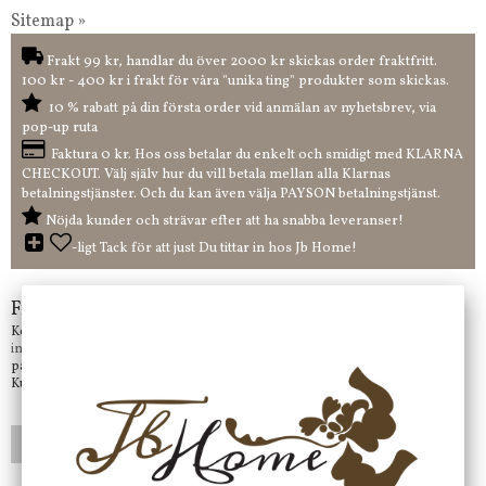
Sitemap »
Frakt 99 kr, handlar du över 2000 kr skickas order fraktfritt.
100 kr - 400 kr i frakt för våra "unika ting" produkter som skickas.
10 % rabatt på din första order vid anmälan av nyhetsbrev, via
pop-up ruta
Faktura 0 kr. Hos oss betalar du enkelt och smidigt med KLARNA
CHECKOUT. Välj själv hur du vill betala mellan alla Klarnas
betalningstjänster. Och du kan även välja PAYSON betalningstjänst.
Nöjda kunder och strävar efter att ha snabba leveranser!
-ligt Tack för att just Du tittar in hos Jb Home!
Frågor?
Kontakta oss på
info@jbhome.se
Vi svarar
på mail så fort vi kan.
Kundtjänst telefontid öppet vardagar mellan 10.00 - 15.00
LÄGG I ÖNSKELISTA