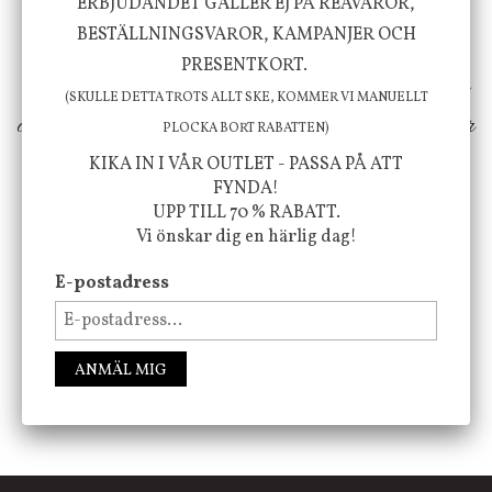
välbefinnande för dig och ditt hem! Med
ERBJUDANDET GÄLLER EJ PÅ REAVAROR,
BESTÄLLNINGSVAROR, KAMPANJER OCH
inspiration från naturen och dess färgpalett
PRESENTKORT.
erbjuder vi omsorgsfullt utvalda produkter som
(SKULLE DETTA TROTS ALLT SKE, KOMMER VI MANUELLT
ökar trivsel i ditt hem och ger det lilla extra för
PLOCKA BORT RABATTEN)
att öka ditt välmående!
KIKA IN I VÅR OUTLET - PASSA PÅ ATT
FYNDA!
UPP TILL 70 % RABATT.
Vi önskar dig en härlig dag!
FÖLJ OSS PÅ INSTAGRAM @JBHOME
E-postadress
ANMÄL MIG