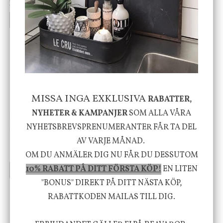
199 kr
499 kr
INFO
KÖP
INFO
KÖP
-20%
MISSA INGA EXKLUSIVA
RABATTER,
NYHETER & KAMPANJER
SOM ALLA VÅRA
House Doctor
Nicolas Vahé
NYHETSBREVSPRENUMERANTER FÅR TA DEL
Skål, Hands marmor
Serveringsfat, Ostron,
Stengods
AV VARJE MÅNAD.
635 kr
415 kr
795 kr
OM DU ANMÄLER DIG NU FÅR DU DESSUTOM
10% RABATT PÅ DITT FÖRSTA KÖP!
EN LITEN
INFO
KÖP
INFO
KÖP
"BONUS" DIREKT PÅ DITT NÄSTA KÖP,
RABATTKODEN MAILAS TILL DIG.
Vi vill förmedla känsla, upplevelse och