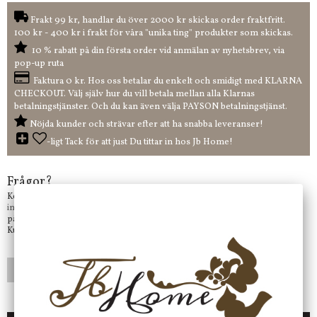
Frakt 99 kr, handlar du över 2000 kr skickas order fraktfritt.
100 kr - 400 kr i frakt för våra "unika ting" produkter som skickas.
10 % rabatt på din första order vid anmälan av nyhetsbrev, via
pop-up ruta
Faktura 0 kr. Hos oss betalar du enkelt och smidigt med KLARNA
CHECKOUT. Välj själv hur du vill betala mellan alla Klarnas
betalningstjänster. Och du kan även välja PAYSON betalningstjänst.
Nöjda kunder och strävar efter att ha snabba leveranser!
-ligt Tack för att just Du tittar in hos Jb Home!
Frågor?
Kontakta oss på
info@jbhome.se
Vi svarar
på mail så fort vi kan.
Kundtjänst telefontid öppet vardagar mellan 10.00 - 15.00
LÄGG I ÖNSKELISTA