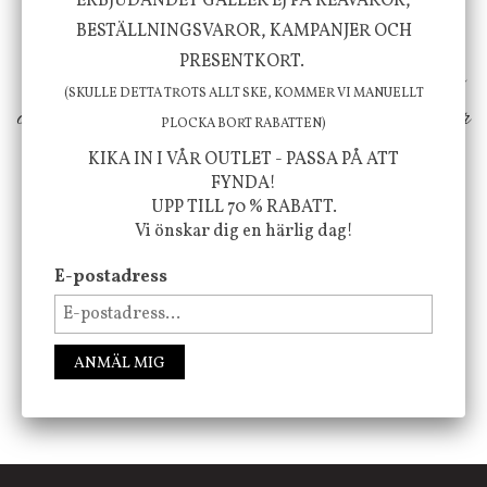
välbefinnande för dig och ditt hem! Med
ERBJUDANDET GÄLLER EJ PÅ REAVAROR,
BESTÄLLNINGSVAROR, KAMPANJER OCH
inspiration från naturen och dess färgpalett
PRESENTKORT.
erbjuder vi omsorgsfullt utvalda produkter som
(SKULLE DETTA TROTS ALLT SKE, KOMMER VI MANUELLT
ökar trivsel i ditt hem och ger det lilla extra för
PLOCKA BORT RABATTEN)
att öka ditt välmående!
KIKA IN I VÅR OUTLET - PASSA PÅ ATT
FYNDA!
UPP TILL 70 % RABATT.
Vi önskar dig en härlig dag!
FÖLJ OSS PÅ INSTAGRAM @JBHOME
E-postadress
ANMÄL MIG