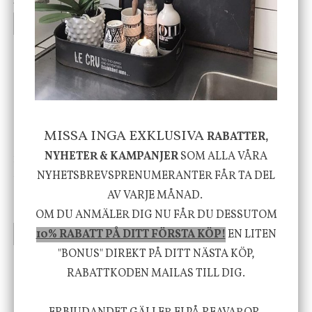
199 kr
499 kr
INFO
KÖP
INFO
KÖP
-20%
MISSA INGA EXKLUSIVA
RABATTER,
NYHETER & KAMPANJER
SOM ALLA VÅRA
House Doctor
Nicolas Vahé
Skål, Hands marmor
Serveringsfat, Ostron,
NYHETSBREVSPRENUMERANTER FÅR TA DEL
Stengods
AV VARJE MÅNAD.
635 kr
415 kr
795 kr
OM DU ANMÄLER DIG NU FÅR DU DESSUTOM
10% RABATT PÅ DITT FÖRSTA KÖP!
EN LITEN
INFO
KÖP
INFO
KÖP
"BONUS" DIREKT PÅ DITT NÄSTA KÖP,
RABATTKODEN MAILAS TILL DIG.
Vi vill förmedla känsla, upplevelse och