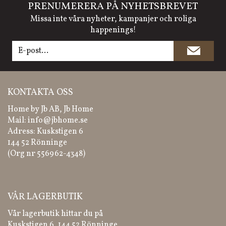
PRENUMERERA PÅ NYHETSBREVET
Missa inte våra nyheter, kampanjer och roliga
happenings!
KONTAKTA OSS
Home by Jb AB, Jb Home
Mail:
info@jbhome.se
Adress: Kuskstigen 6
144 52 Rönninge
(Org nr 556962-4348)
VÅR LAGERBUTIK
Vår lagerbutik hittar du på
Kuskstigen 6, 144 52 Rönninge