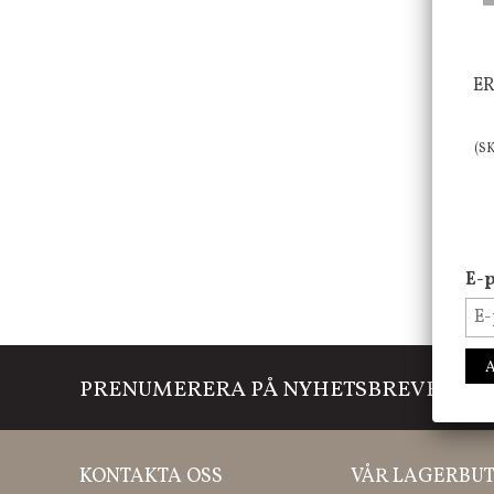
ER
(S
E-p
PRENUMERERA PÅ NYHETSBREVET
Mi
KONTAKTA OSS
VÅR LAGERBUT