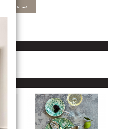
ar in hos Jb Home!