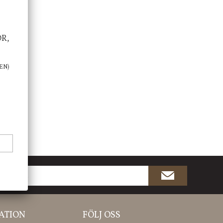
OR,
EN)
ATION
FÖLJ OSS