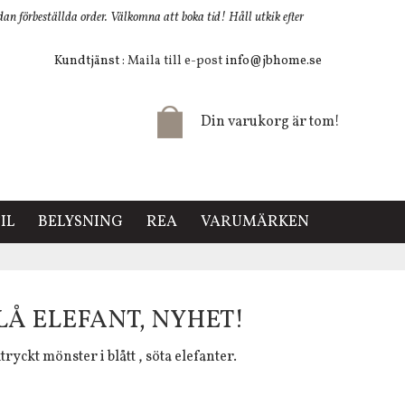
 förbeställda order. Välkomna att boka tid! Håll utkik efter
Kundtjänst
: Maila till e-post
info@jbhome.se
Din varukorg är tom!
IL
BELYSNING
REA
VARUMÄRKEN
Å ELEFANT, NYHET!
ryckt mönster i blått , söta elefanter.