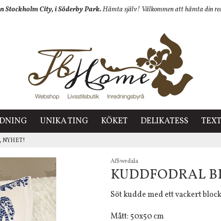
n Stockholm City, i Söderby Park.
Hämta själv! Välkommen att hämta din redan
EDNING
UNIKA TING
KÖKET
DELIKATESS
TEXT
t, NYHET!
AfSwedala
KUDDFODRAL BL
Söt kudde med ett vackert blockt
Mått: 50x50 cm