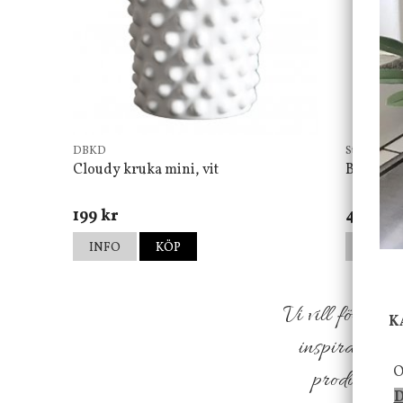
DBKD
Star Tradin
Cloudy kruka mini, vit
Bordsla
199 kr
499 kr
INFO
KÖP
INFO
Vi vill förmed
K
inspiration f
O
produkter so
D