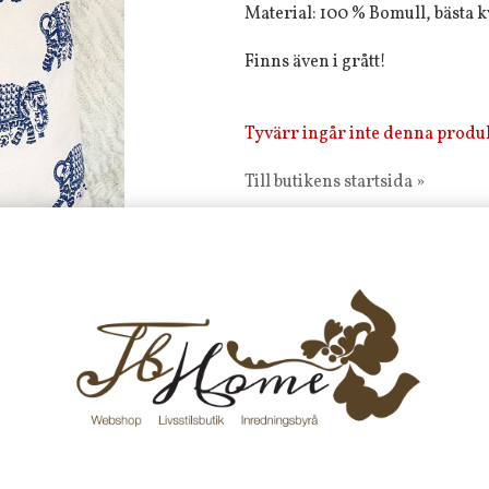
Material: 100 % Bomull, bästa k
Finns även i grått!
Tyvärr ingår inte denna produkt 
Till butikens startsida »
Sitemap »
Frakt 99 kr, handlar du över 20
fraktfritt. 100 kr - 400 kr i frakt för
produkter som skickas.
10 % rabatt på din första order 
nyhetsbrev, via pop-up ruta
Faktura 0 kr. Hos oss betalar du
med KLARNA CHECKOUT. Välj själv hu
mellan alla Klarnas betalningstjänst
välja PAYSON betalningstjänst.
Nöjda kunder och strävar efter a