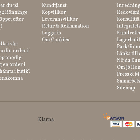
tar du på
Kundtjänst
Inredning
 52 Rönninge
Köpvillkor
Redovisni
öppet efter
Leveransvillkor
Konsulttjä
)
Retur & Reklamation
Integritet
Logga in
Kundrefe
Om Cookies
Lagerbuti
la i vår
Park/Rön
a din order i
Länka till 
ipp onödig
Nöjda Kun
g en order i
Om Jb Ho
hämta i butik".
Press & M
renskomna
Samarbets
Sitemap