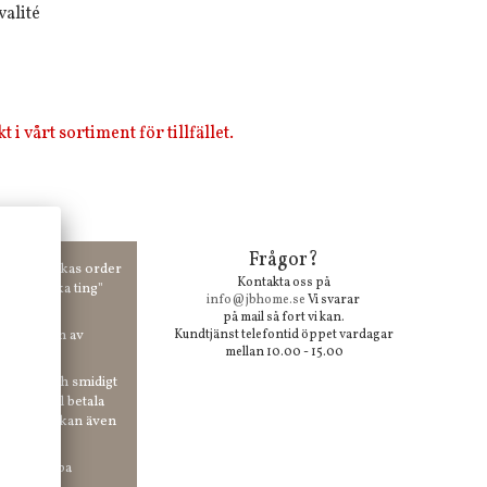
valité
i vårt sortiment för tillfället.
Frågor?
00 kr skickas order
Kontakta oss på
 våra "unika ting"
info@jbhome.se
Vi svarar
på mail så fort vi kan.
vid anmälan av
Kundtjänst telefontid öppet vardagar
mellan 10.00 - 15.00
 enkelt och smidigt
r du vill betala
er. Och du kan även
tt ha snabba