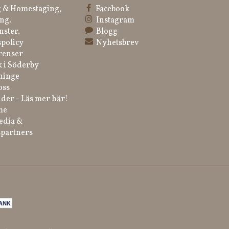
 & Homestaging,
Facebook
ng.
Instagram
nster.
Blogg
spolicy
Nyhetsbrev
renser
k i Söderby
ninge
oss
der - Läs mer här!
me
edia &
partners