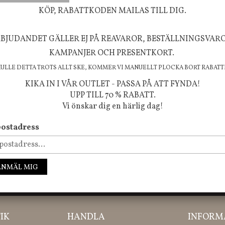
välmående!
KÖP, RABATTKODEN MAILAS TILL DIG.
BJUDANDET GÄLLER EJ PÅ REAVAROR, BESTÄLLNINGSVAR
KAMPANJER OCH PRESENTKORT.
FÖLJ OSS PÅ INSTAGRAM @JBHOME
KULLE DETTA TROTS ALLT SKE, KOMMER VI MANUELLT PLOCKA BORT RABATT
KIKA IN I VÅR OUTLET - PASSA PÅ ATT FYNDA!
UPP TILL 70 % RABATT.
Vi önskar dig en härlig dag!
ostadress
ANMÄL MIG
ssa inte våra nyheter, kampanjer och roliga happenings!
IK
HANDLA
INFORM