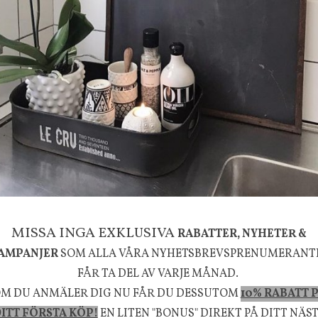
g
House Doctor
mpa Mushroom vit, Utomhus
Skål, Hands marmor
635 kr
795 kr
KÖP
INFO
KÖP
MISSA INGA EXKLUSIVA
RABATTER, NYHETER &
la känsla, upplevelse och välbefinnande för dig oc
AMPANJER
SOM ALLA VÅRA NYHETSBREVSPRENUMERANT
rån naturen och dess färgpalett erbjuder vi omsorg
FÅR TA DEL AV VARJE MÅNAD.
M DU ANMÄLER DIG NU FÅR DU DESSUTOM
10% RABATT 
m ökar trivsel i ditt hem och ger det lilla extra för
ITT FÖRSTA KÖP!
EN LITEN "BONUS" DIREKT PÅ DITT NÄS