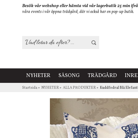
Besök vår webshop eller hämta vid vår lagerbutik 25 min ifrå
våra events i vår öppna trädgård, där vi också har en pop-up butik.
NYHETER
SÄSONG
TRÄDGÅRD
INR
Startsida
»
NYHETER
»
ALLA PRODUKTER
»
Kuddfodral Blå Elefan