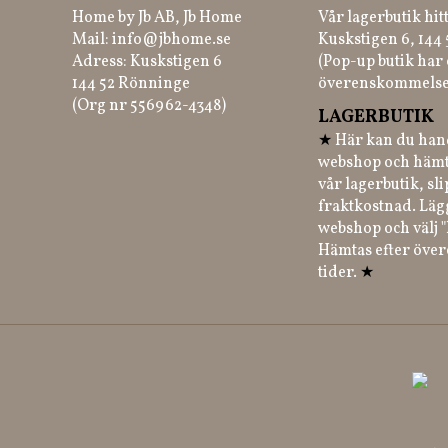
Home by Jb AB, Jb Home
Vår lagerbutik hit
Mail:
info@jbhome.se
Kuskstigen 6, 144
Adress: Kuskstigen 6
(Pop-up butik har 
144 52 Rönninge
överenskommelse
(Org nr 556962-4348)
LAGERBUTIK
★
Här kan du hand
webshop och hämt
vår lagerbutik, sl
fraktkostnad. Läg
webshop och välj "
Hämtas efter öve
tider.
★