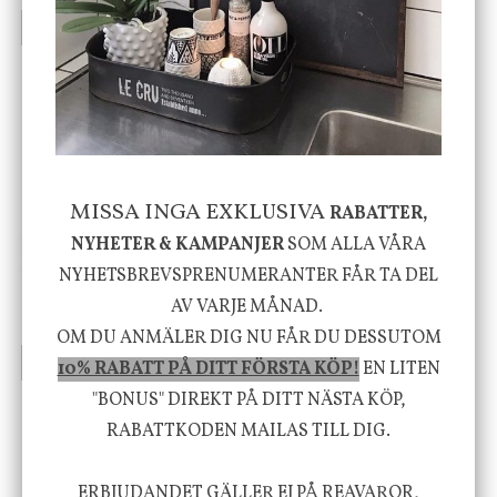
INFO
KÖP
INFO
KÖP
-20%
MISSA INGA EXKLUSIVA
RABATTER,
NYHETER & KAMPANJER
SOM ALLA VÅRA
House Doctor
Nicolas Vahé
Skål, Hands marmor
Serveringsfat, Ostron,
NYHETSBREVSPRENUMERANTER FÅR TA DEL
Stengods
AV VARJE MÅNAD.
635 kr
415 kr
795 kr
OM DU ANMÄLER DIG NU FÅR DU DESSUTOM
INFO
KÖP
INFO
KÖP
10% RABATT PÅ DITT FÖRSTA KÖP!
EN LITEN
"BONUS" DIREKT PÅ DITT NÄSTA KÖP,
RABATTKODEN MAILAS TILL DIG.
Vi vill förmedla känsla, upplevelse och
välbefinnande för dig och ditt hem! Med
ERBJUDANDET GÄLLER EJ PÅ REAVAROR,