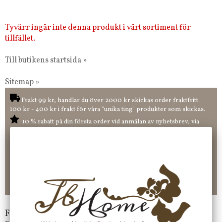
Tyvärr ingår inte denna produkt i vårt sortiment för
tillfället.
Till butikens startsida »
Sitemap »
Frakt 99 kr, handlar du över 2000 kr skickas order fraktfritt.
100 kr - 400 kr i frakt för våra "unika ting" produkter som skickas.
10 % rabatt på din första order vid anmälan av nyhetsbrev, via
pop-up ruta
Faktura 0 kr. Hos oss betalar du enkelt och smidigt med KLARNA
CHECKOUT. Välj själv hur du vill betala mellan alla Klarnas
betalningstjänster. Och du kan även välja PAYSON betalningstjänst.
Nöjda kunder och strävar efter att ha snabba leveranser!
-ligt Tack för att just Du tittar in hos Jb Home!
Frågor?