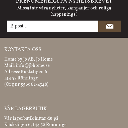
PRENUMERERA PÅ NYHETSBREVET
Missa inte våra nyheter, kampanjer och roliga
happenings!
KONTAKTA OSS
Home by Jb AB, Jb Home
Mail:
info@jbhome.se
Adress: Kuskstigen 6
144 52 Rönninge
(Org nr 556962-4348)
VÅR LAGERBUTIK
Vår lagerbutik hittar du på
Kuskstigen 6, 144 52 Rönninge