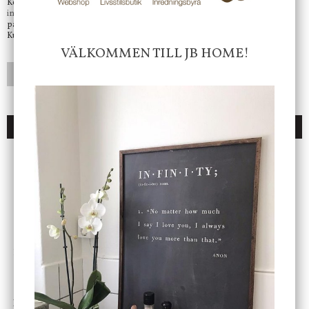
Kontakta oss på
info@jbhome.se
Vi svarar
på mail så fort vi kan.
Kundtjänst telefontid öppet vardagar mellan 10.00 - 15.00
VÄLKOMMEN TILL JB HOME!
LÄGG I ÖNSKELISTA
DU KANSKE OCKSÅ ÄR INTRESSERAD AV
ENDAST 1 ST KVAR I LAGER
DBKD
Star Trading
Cloudy kruka mini, vit
Bordslampa Mushroom
vit, Utomhus
199 kr
499 kr