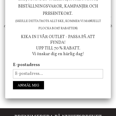
inspiration från naturen och dess färgpalett
BESTÄLLNINGSVAROR, KAMPANJER OCH
PRESENTKORT.
erbjuder vi omsorgsfullt utvalda produkter som
(SKULLE DETTA TROTS ALLT SKE, KOMMER VI MANUELLT
ökar trivsel i ditt hem och ger det lilla extra för
PLOCKA BORT RABATTEN)
att öka ditt välmående!
KIKA IN I VÅR OUTLET - PASSA PÅ ATT
FYNDA!
UPP TILL 70 % RABATT.
Vi önskar dig en härlig dag!
FÖLJ OSS PÅ INSTAGRAM @JBHOME
E-postadress
ANMÄL MIG