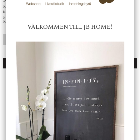
Frågor?
Kontakta oss på
info@jbhome.se
Vi svarar
på mail så fort vi kan.
Kundtjänst telefontid öppet vardagar mellan 10.00 - 15.00
VÄLKOMMEN TILL JB HOME!
LÄGG I ÖNSKELISTA
DU KANSKE OCKSÅ ÄR INTRESSERAD AV
ENDAST 1 ST KVAR I LAGER
DBKD
Star Trading
Cloudy kruka mini, vit
Bordslampa Mushroom
vit, Utomhus