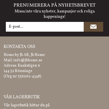
PRENUMERERA PÅ NYHETSBREVET
Missa inte våra nyheter, kampanjer och roliga
happenings!
KONTAKTA OSS
Home by Jb AB, Jb Home
Mail:
info@jbhome.se
Adress: Kuskstigen 6
144 52 Rönninge
(Org nr 556962-4348)
VÅR LAGERBUTIK
Vår lagerbutik hittar du på