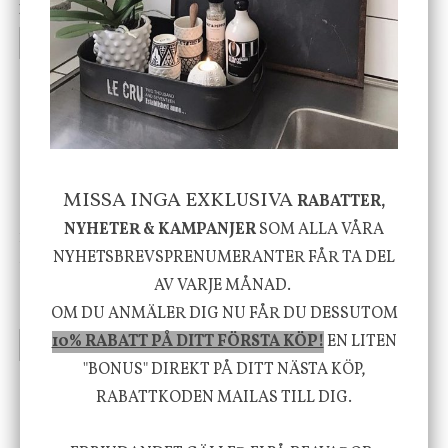
199 kr
499 kr
INFO
KÖP
INFO
KÖP
-20%
MISSA INGA EXKLUSIVA
RABATTER,
NYHETER & KAMPANJER
SOM ALLA VÅRA
House Doctor
Nicolas Vahé
NYHETSBREVSPRENUMERANTER FÅR TA DEL
Skål, Hands marmor
Serveringsfat, Ostron,
Stengods
AV VARJE MÅNAD.
635 kr
415 kr
795 kr
OM DU ANMÄLER DIG NU FÅR DU DESSUTOM
10% RABATT PÅ DITT FÖRSTA KÖP!
EN LITEN
INFO
KÖP
INFO
KÖP
"BONUS" DIREKT PÅ DITT NÄSTA KÖP,
RABATTKODEN MAILAS TILL DIG.
Vi vill förmedla känsla, upplevelse och