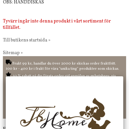
OBS: HANDDISKAS
Tyvärr ingår inte denna produkt i vårt sortiment för
tillfället.
Till butikens startsida »
Sitemap »
Frakt 99 kr, handlar du över 2000 kr skickas order fraktfritt.
100 kr - 400 kr i frakt för våra "unika ting" produkter som skickas.
10 % rabatt på din första order vid anmälan av nyhetsbrev, via
pop-up ruta
Faktura 0 kr. Hos oss betalar du enkelt och smidigt med KLARNA
CHECKOUT. Välj själv hur du vill betala mellan alla Klarnas
betalningstjänster. Och du kan även välja PAYSON betalningstjänst.
Nöjda kunder och strävar efter att ha snabba leveranser!
-ligt Tack för att just Du tittar in hos Jb Home!