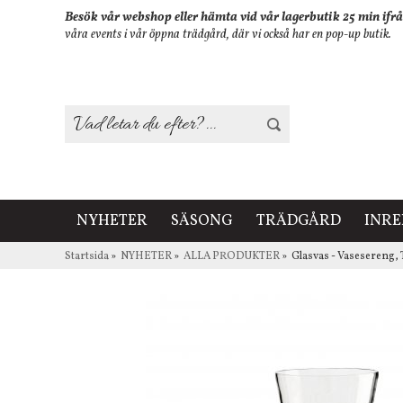
Besök vår webshop eller hämta vid vår lagerbutik 25 min ifrå
våra events i vår öppna trädgård, där vi också har en pop-up butik.
NYHETER
SÄSONG
TRÄDGÅRD
INR
Startsida
»
NYHETER
»
ALLA PRODUKTER
»
Glasvas - Vasesereng, 