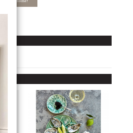
ar in hos Jb Home!