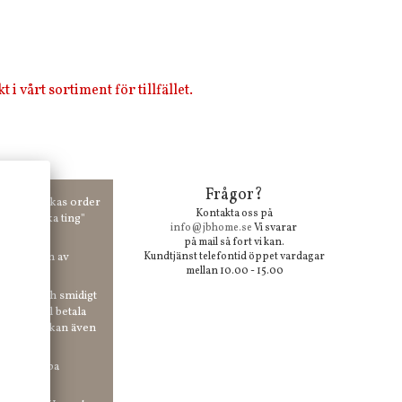
i vårt sortiment för tillfället.
Frågor?
00 kr skickas order
Kontakta oss på
 våra "unika ting"
info@jbhome.se
Vi svarar
på mail så fort vi kan.
vid anmälan av
Kundtjänst telefontid öppet vardagar
mellan 10.00 - 15.00
 enkelt och smidigt
r du vill betala
er. Och du kan även
tt ha snabba