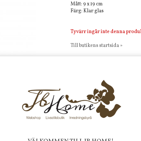
Mått: 9 x 19 cm
Färg: Klar glas
Tyvärr ingår inte denna produkt 
Till butikens startsida »
Sitemap »
Frakt 99 kr, handlar du över 20
fraktfritt. 100 kr - 400 kr i frakt för
produkter som skickas.
10 % rabatt på din första order 
nyhetsbrev, via pop-up ruta
Faktura 0 kr. Hos oss betalar du
med KLARNA CHECKOUT. Välj själv hu
mellan alla Klarnas betalningstjänst
välja PAYSON betalningstjänst.
Nöjda kunder och strävar efter a
leveranser!