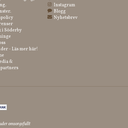
ng.
Instagram
nster.
Blogg
spolicy
Nyhetsbrev
renser
k i Söderby
ninge
oss
der - Läs mer här!
me
edia &
partners
uder omsorgsfullt