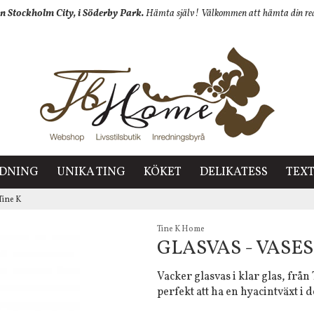
n Stockholm City, i Söderby Park.
Hämta själv! Välkommen att hämta din redan
EDNING
UNIKA TING
KÖKET
DELIKATESS
TEXT
Tine K
Tine K Home
GLASVAS - VASES
Vacker glasvas i klar glas, från
perfekt att ha en hyacintväxt i d