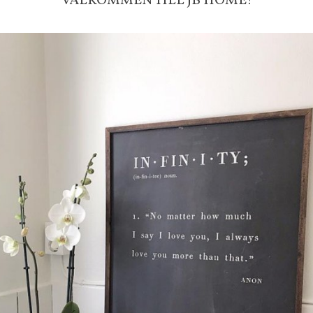
VÄLKOMMEN TILL JB HOME!
-ligt Tack för att just Du titt
LÄGG I ÖNSKELISTA
RECENSIONER
DU KANSKE OCKSÅ ÄR INTRESSERAD AV
-20%