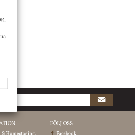
OR,
EN)
ATION
FÖLJ OSS
 & Homestaging,
Facebook