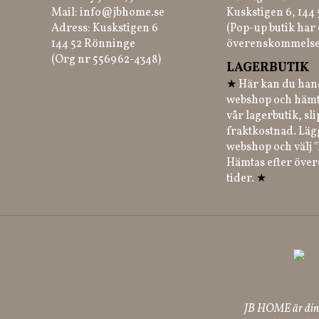
Mail:
info@jbhome.se
Kuskstigen 6, 144
Adress: Kuskstigen 6
(Pop-up butik har 
144 52 Rönninge
överenskommelse
(Org nr 556962-4348)
LAGERBUTIK
★
Här kan du hand
webshop och hämt
vår lagerbutik, sl
fraktkostnad. Läg
webshop och välj "
Hämtas efter öve
tider.
★
JB HOME är din p