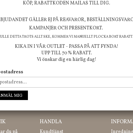
KÖP, RABATTKODEN MAILAS TILL DIG.
BJUDANDET GÄLLER EJ PÅ REAVAROR, BESTÄLLNINGSVAR
FÖLJ OSS PÅ INSTAGRAM @JBHOME
KAMPANJER OCH PRESENTKORT.
KULLE DETTA TROTS ALLT SKE, KOMMER VI MANUELLT PLOCKA BORT RABATT
KIKA IN I VÅR OUTLET - PASSA PÅ ATT FYNDA!
UPP TILL 70 % RABATT.
Vi önskar dig en härlig dag!
ostadress
ANMÄL MIG
ssa inte våra nyheter, kampanjer och roliga happenings!
IK
HANDLA
INFORM
tar du på
Kundtjänst
Inredning