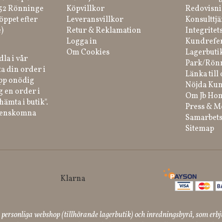
 52 Rönninge
Köpvillkor
Redovisni
öppet efter
Leveransvillkor
Konsulttjä
)
Retur & Reklamation
Integritet
Logga in
Kundrefe
Om Cookies
Lagerbuti
la i vår
Park/Rön
a din order i
Länka till 
ipp onödig
Nöjda Kun
g en order i
Om Jb Ho
hämta i butik".
Press & M
renskomna
Samarbets
Sitemap
ersonliga webshop (tillhörande lagerbutik) och inredningsbyrå, som erbj