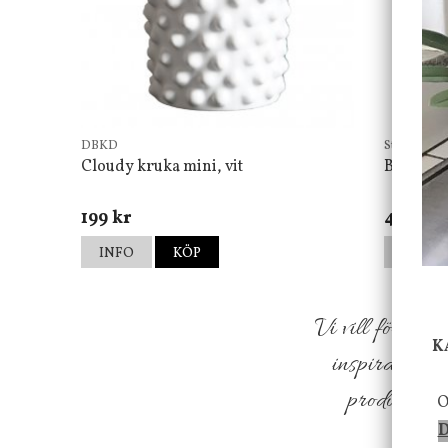
DBKD
Star Tradin
Cloudy kruka mini, vit
Bordsla
199 kr
499 kr
INFO
KÖP
INFO
Vi vill förmed
K
inspiration f
produkter so
O
D