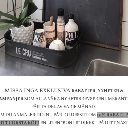
g
House Doctor
mpa Mushroom vit, Utomhus
Skål, Hands marmor
635 kr
795 kr
KÖP
INFO
KÖP
MISSA INGA EXKLUSIVA
RABATTER, NYHETER &
la känsla, upplevelse och välbefinnande för dig oc
AMPANJER
SOM ALLA VÅRA NYHETSBREVSPRENUMERANT
rån naturen och dess färgpalett erbjuder vi omsorg
FÅR TA DEL AV VARJE MÅNAD.
m ökar trivsel i ditt hem och ger det lilla extra för
M DU ANMÄLER DIG NU FÅR DU DESSUTOM
10% RABATT 
ITT FÖRSTA KÖP!
EN LITEN "BONUS" DIREKT PÅ DITT NÄS
välmående!