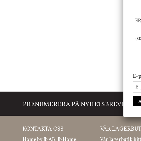
ER
(S
E-p
PRENUMERERA PÅ NYHETSBREVET
Mi
KONTAKTA OSS
VÅR LAGERBUT
Home by Jb AB, Jb Home
Vår lagerbutik hit