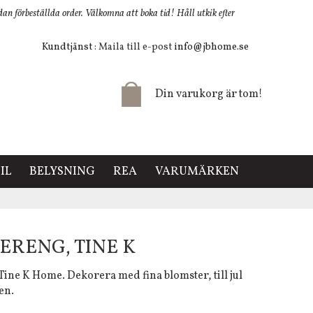
 förbeställda order. Välkomna att boka tid! Håll utkik efter
Kundtjänst
: Maila till e-post
info@jbhome.se
Din varukorg är tom!
IL
BELYSNING
REA
VARUMÄRKEN
ERENG, TINE K
 Tine K Home. Dekorera med fina blomster, till jul
en.