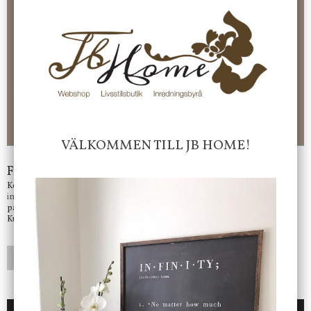
Frakt 99 kr, handlar du över 2000 kr skickas order fraktfritt.
100 kr - 400 kr i frakt för våra "unika ting" produkter som skickas.
10 % rabatt på din första order vid anmälan av nyhetsbrev, via
pop-up ruta
Faktura 0 kr. Hos oss betalar du enkelt och smidigt med KLARNA
CHECKOUT. Välj själv hur du vill betala mellan alla Klarnas
betalningstjänster. Och du kan även välja PAYSON betalningstjänst.
Nöjda kunder och strävar efter att ha snabba leveranser!
-ligt Tack för att just Du tittar in hos Jb Home!
VÄLKOMMEN TILL JB HOME!
Frågor?
Kontakta oss på
info@jbhome.se
Vi svarar
på mail så fort vi kan.
Kundtjänst telefontid öppet vardagar mellan 10.00 - 15.00
LÄGG I ÖNSKELISTA