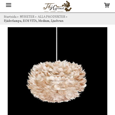
Startsida
»
NYHETER
»
ALLA PRODUKTER
»
Fjäderlampa, EOS VITA, Medium, Ljusbrun