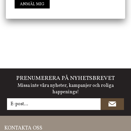
ANMÄL MIG
FÖLJ OSS PÅ INSTAGRAM @JBHOME
PRENUMERERA PÅ NYHETSBREVET
Missa inte våra nyheter, kampanjer och roliga
happenings!
KONTAKTA OSS