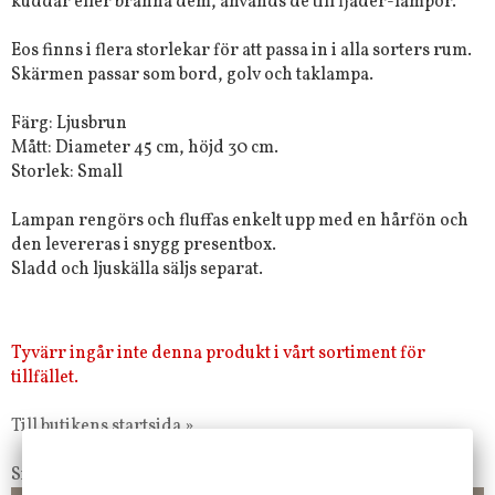
kuddar eller bränna dem, används de till fjäder-lampor.
Eos finns i flera storlekar för att passa in i alla sorters rum.
Skärmen passar som bord, golv och taklampa.
Färg: Ljusbrun
Mått: Diameter 45 cm, höjd 30 cm.
Storlek: Small
Lampan rengörs och fluffas enkelt upp med en hårfön och
den levereras i snygg presentbox.
Sladd och ljuskälla säljs separat.
Tyvärr ingår inte denna produkt i vårt sortiment för
tillfället.
Till butikens startsida »
Sitemap »