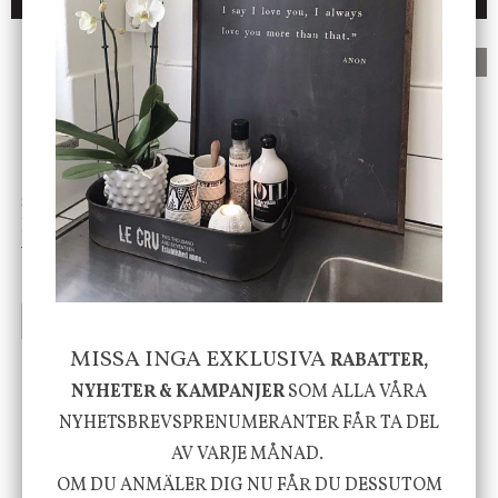
DU KANSKE OCKSÅ ÄR INTRESSERAD AV
ENDAST 1 ST KVAR I LAGER
Star Trading
DBKD
Bordslampa Mushroom
Cloudy kruka mini, vit
vit, Utomhus
499 kr
199 kr
INFO
KÖP
INFO
KÖP
MISSA INGA EXKLUSIVA
RABATTER,
NYHETER & KAMPANJER
SOM ALLA VÅRA
-20%
NYHETSBREVSPRENUMERANTER FÅR TA DEL
AV VARJE MÅNAD.
OM DU ANMÄLER DIG NU FÅR DU DESSUTOM