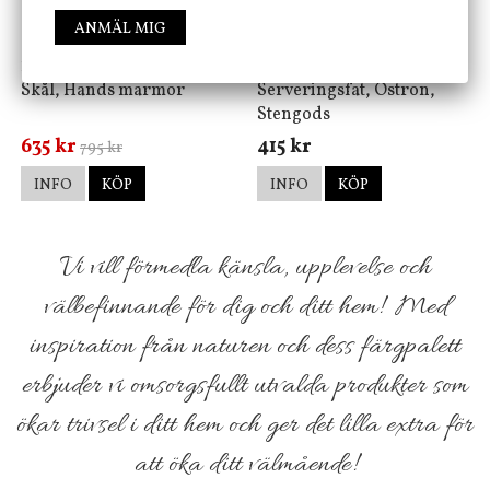
ANMÄL MIG
House Doctor
Nicolas Vahé
Skål, Hands marmor
Serveringsfat, Ostron,
Stengods
635 kr
415 kr
795 kr
INFO
KÖP
INFO
KÖP
Vi vill förmedla känsla, upplevelse och
välbefinnande för dig och ditt hem! Med
inspiration från naturen och dess färgpalett
erbjuder vi omsorgsfullt utvalda produkter som
ökar trivsel i ditt hem och ger det lilla extra för
att öka ditt välmående!