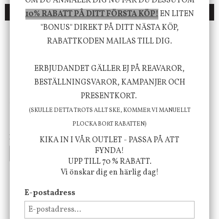
OM DU ANMÄLER DIG NU FÅR DU DESSUTOM
DU KANSKE OCKSÅ ÄR INTRESSERAD AV
10% RABATT PÅ DITT FÖRSTA KÖP!
EN LITEN
"BONUS" DIREKT PÅ DITT NÄSTA KÖP,
ENDAST 1 ST KVAR I LAGER
RABATTKODEN MAILAS TILL DIG.
ERBJUDANDET GÄLLER EJ PÅ REAVAROR,
BESTÄLLNINGSVAROR, KAMPANJER OCH
PRESENTKORT.
DBKD
Star Trading
Cloudy kruka mini, vit
Bordslampa Mushroom
(SKULLE DETTA TROTS ALLT SKE, KOMMER VI MANUELLT
vit, Utomhus
PLOCKA BORT RABATTEN)
199 kr
499 kr
KIKA IN I VÅR OUTLET - PASSA PÅ ATT
FYNDA!
INFO
KÖP
INFO
KÖP
UPP TILL 70 % RABATT.
Vi önskar dig en härlig dag!
-20%
E-postadress