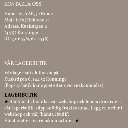
KONTAKTA OSS
Home by Jb AB, Jb Home
Mail:
info@jbhome.se
Adress: Kuskstigen 6
144 52 Rönninge
(Org nr 556962-4348)
VÅR LAGERBUTIK
Vår lagerbutik hittar du på
Kuskstigen 6, 144 52 Rönninge
(Pop-up butik har öppet efter överenskommelse)
LAGERBUTIK
★
Här kan du handla i vår webshop och hämta din order i
vår lagerbutik, slipp onödig fraktkostnad. Lägg en order i
webshop och välj "hämta i butik".
Hämtas efter överenskomna tider.
★