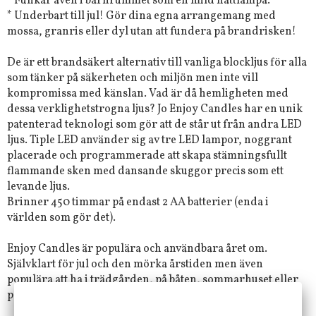
* Funkar även i barnrummet som en mild nattlampa.
* Underbart till jul! Gör dina egna arrangemang med
mossa, granris eller dyl utan att fundera på brandrisken!
De är ett brandsäkert alternativ till vanliga blockljus för alla
som tänker på säkerheten och miljön men inte vill
kompromissa med känslan. Vad är då hemligheten med
dessa verklighetstrogna ljus? Jo Enjoy Candles har en unik
patenterad teknologi som gör att de står ut från andra LED
ljus. Tiple LED använder sig av tre LED lampor, noggrant
placerade och programmerade att skapa stämningsfullt
flammande sken med dansande skuggor precis som ett
levande ljus.
Brinner 450 timmar på endast 2 AA batterier (enda i
världen som gör det).
Enjoy Candles är populära och användbara året om.
Självklart för jul och den mörka årstiden men även
populära att ha i trädgården, på båten, sommarhuset eller
på terrassen under vår/sommar.