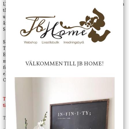
LYS UPP UTOMHUS! Enjoy Candles går att ha utomhus och
tål fukt men inte regn eller att vara placerade på vått
underlag. Lika självklart som de lyser upp den mörka
årstiden kompletterar den ljumna sommarkvällar lika bra.
Slipp utblåsta, välta ljus och fläckar från stearin eller sot.
SET IT & FORGET IT!™ 4, 5 ELLER 6 TIMMAR MULTI-
TIMER LÄGE
Enjoy Candles ljus fungerar manuellt eller kan användas
med en automatisk timerfunktion. På ljusets undersida
VÄLKOMMEN TILL JB HOME!
finns det två reglage; det vänstra reglaget hanterar de 4, 5
eller 6 timmars time läget och det högra reglaget hanterar
Off/AV , ON/PÅ och TIMER funktionen.
Tyvärr ingår inte denna produkt i vårt sortiment för
tillfället.
Till butikens startsida »