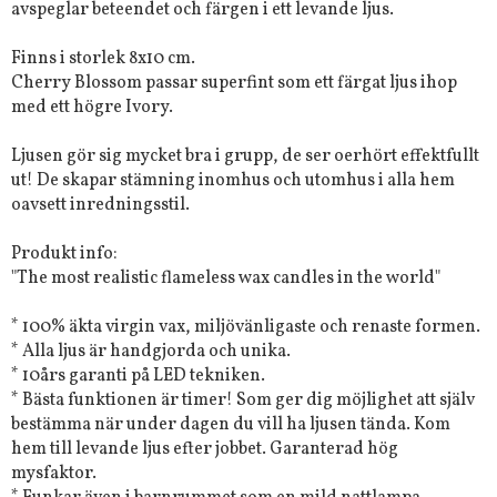
avspeglar beteendet och färgen i ett levande ljus.
Finns i storlek 8x10 cm.
Cherry Blossom passar superfint som ett färgat ljus ihop
med ett högre Ivory.
Ljusen gör sig mycket bra i grupp, de ser oerhört effektfullt
ut! De skapar stämning inomhus och utomhus i alla hem
oavsett inredningsstil.
Produkt info:
"The most realistic flameless wax candles in the world"
* 100% äkta virgin vax, miljövänligaste och renaste formen.
* Alla ljus är handgjorda och unika.
* 10års garanti på LED tekniken.
* Bästa funktionen är timer! Som ger dig möjlighet att själv
bestämma när under dagen du vill ha ljusen tända. Kom
hem till levande ljus efter jobbet. Garanterad hög
mysfaktor.