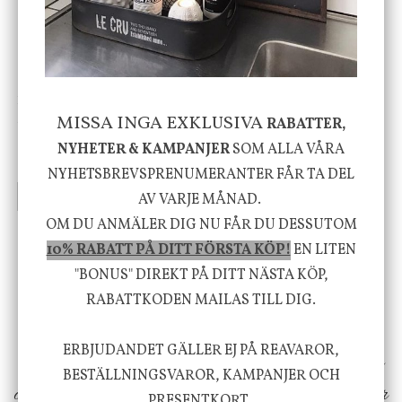
House Doctor
Nicolas Vahé
Skål, Hands marmor
Serveringsfat, Ostron,
MISSA INGA EXKLUSIVA
RABATTER,
Stengods
NYHETER & KAMPANJER
SOM ALLA VÅRA
635 kr
415 kr
795 kr
NYHETSBREVSPRENUMERANTER FÅR TA DEL
INFO
KÖP
INFO
KÖP
AV VARJE MÅNAD.
OM DU ANMÄLER DIG NU FÅR DU DESSUTOM
10% RABATT PÅ DITT FÖRSTA KÖP!
EN LITEN
Vi vill förmedla känsla, upplevelse och
"BONUS" DIREKT PÅ DITT NÄSTA KÖP,
välbefinnande för dig och ditt hem! Med
RABATTKODEN MAILAS TILL DIG.
inspiration från naturen och dess färgpalett
ERBJUDANDET GÄLLER EJ PÅ REAVAROR,
erbjuder vi omsorgsfullt utvalda produkter som
BESTÄLLNINGSVAROR, KAMPANJER OCH
ökar trivsel i ditt hem och ger det lilla extra för
PRESENTKORT.