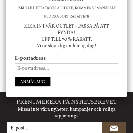
att öka ditt välmående!
(SKULLE DETTA TROTS ALLT SKE, KOMMER VI MANUELLT
PLOCKA BORT RABATTEN)
KIKA IN I VÅR OUTLET - PASSA PÅ ATT
FYNDA!
FÖLJ OSS PÅ INSTAGRAM @JBHOME
UPP TILL 70 % RABATT.
Vi önskar dig en härlig dag!
E-postadress
ANMÄL MIG
PRENUMERERA PÅ NYHETSBREVET
Missa inte våra nyheter, kampanjer och roliga
happenings!