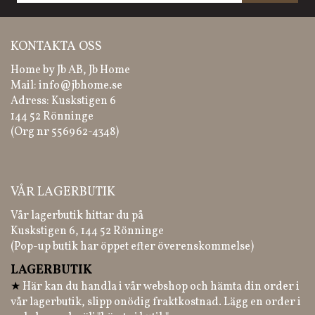
KONTAKTA OSS
Home by Jb AB, Jb Home
Mail:
info@jbhome.se
Adress: Kuskstigen 6
144 52 Rönninge
(Org nr 556962-4348)
VÅR LAGERBUTIK
Vår lagerbutik hittar du på
Kuskstigen 6, 144 52 Rönninge
(Pop-up butik har öppet efter överenskommelse)
LAGERBUTIK
★
Här kan du handla i vår webshop och hämta din order i
vår lagerbutik, slipp onödig fraktkostnad. Lägg en order i