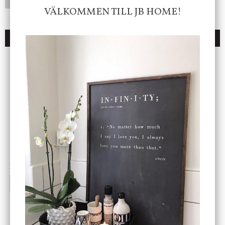
LÄGG I ÖNSKELISTA
VÄLKOMMEN TILL JB HOME!
DU KANSKE OCKSÅ ÄR INTRESSERAD AV
ENDAST 1 ST KVAR I LAGER
DBKD
Star Trading
Cloudy kruka mini, vit
Bordslampa Mushroom
vit, Utomhus
199 kr
499 kr
INFO
KÖP
INFO
KÖP
-20%