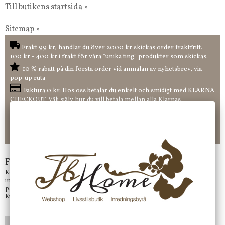
Till butikens startsida »
Sitemap »
Frakt 99 kr, handlar du över 2000 kr skickas order fraktfritt.
100 kr - 400 kr i frakt för våra "unika ting" produkter som skickas.
10 % rabatt på din första order vid anmälan av nyhetsbrev, via
pop-up ruta
Faktura 0 kr. Hos oss betalar du enkelt och smidigt med KLARNA
CHECKOUT. Välj själv hur du vill betala mellan alla Klarnas
betalningstjänster. Och du kan även välja PAYSON betalningstjänst.
Nöjda kunder och strävar efter att ha snabba leveranser!
-ligt Tack för att just Du tittar in hos Jb Home!
Frågor?
Kontakta oss på
info@jbhome.se
Vi svarar
på mail så fort vi kan.
Kundtjänst telefontid öppet vardagar mellan 10.00 - 15.00