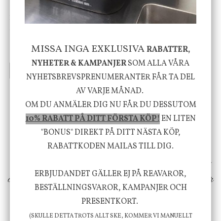
House Doctor
Nicolas Vahé
Skål, Hands marmor
Serveringsfat, Ostron,
Stengods
MISSA INGA EXKLUSIVA
RABATTER,
635 kr
415 kr
795 kr
NYHETER & KAMPANJER
SOM ALLA VÅRA
INFO
KÖP
INFO
KÖP
NYHETSBREVSPRENUMERANTER FÅR TA DEL
AV VARJE MÅNAD.
OM DU ANMÄLER DIG NU FÅR DU DESSUTOM
Vi vill förmedla känsla, upplevelse och
10% RABATT PÅ DITT FÖRSTA KÖP!
EN LITEN
välbefinnande för dig och ditt hem! Med
"BONUS" DIREKT PÅ DITT NÄSTA KÖP,
inspiration från naturen och dess färgpalett
RABATTKODEN MAILAS TILL DIG.
erbjuder vi omsorgsfullt utvalda produkter som
ERBJUDANDET GÄLLER EJ PÅ REAVAROR,
ökar trivsel i ditt hem och ger det lilla extra för
BESTÄLLNINGSVAROR, KAMPANJER OCH
att öka ditt välmående!
PRESENTKORT.
(SKULLE DETTA TROTS ALLT SKE, KOMMER VI MANUELLT