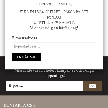
PLOCKA BORT RABATTEN)
FÖLJ OSS PÅ INSTAGRAM @JBHOME
KIKA IN I VÅR OUTLET - PASSA PÅ ATT
FYNDA!
UPP TILL 70 % RABATT.
Vi önskar dig en härlig dag!
E-postadress
ANMÄL MIG
PRENUMERERA PÅ NYHETSBREVET
Missa inte våra nyheter, kampanjer och roliga
happenings!
KONTAKTA OSS