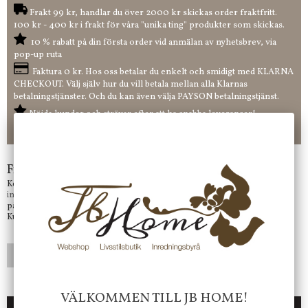
Frakt 99 kr, handlar du över 2000 kr skickas order fraktfritt.
100 kr - 400 kr i frakt för våra "unika ting" produkter som skickas.
10 % rabatt på din första order vid anmälan av nyhetsbrev, via
pop-up ruta
Faktura 0 kr. Hos oss betalar du enkelt och smidigt med KLARNA
CHECKOUT. Välj själv hur du vill betala mellan alla Klarnas
betalningstjänster. Och du kan även välja PAYSON betalningstjänst.
Nöjda kunder och strävar efter att ha snabba leveranser!
-ligt Tack för att just Du tittar in hos Jb Home!
Frågor?
Kontakta oss på
info@jbhome.se
Vi svarar
på mail så fort vi kan.
Kundtjänst telefontid öppet vardagar mellan 10.00 - 15.00
LÄGG I ÖNSKELISTA
VÄLKOMMEN TILL JB HOME!