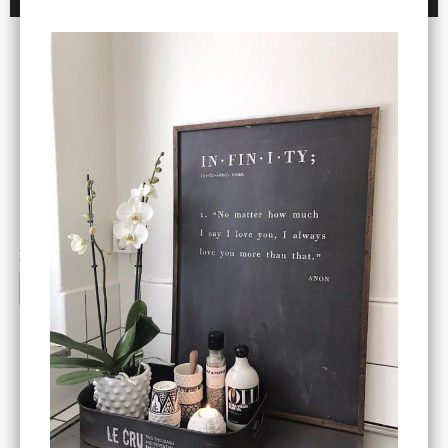
DU KANSKE OCKSÅ ÄR INTRESSERAD AV
ENDAST 1 ST KVAR I LAGER
DBKD
Star Trading
Cloudy kruka mini, vit
Bordslampa Mushroom
vit, Utomhus
199 kr
499 kr
INFO
KÖP
INFO
KÖP
-20%