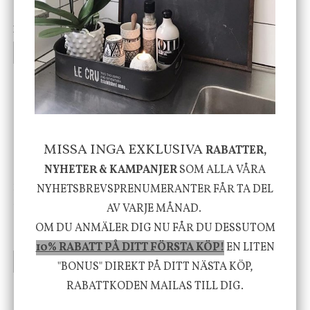
vit, Utomhus
199 kr
499 kr
INFO
KÖP
INFO
KÖP
-20%
MISSA INGA EXKLUSIVA
RABATTER,
NYHETER & KAMPANJER
SOM ALLA VÅRA
House Doctor
Nicolas Vahé
NYHETSBREVSPRENUMERANTER FÅR TA DEL
Skål, Hands marmor
Serveringsfat, Ostron,
AV VARJE MÅNAD.
Stengods
OM DU ANMÄLER DIG NU FÅR DU DESSUTOM
635 kr
415 kr
795 kr
10% RABATT PÅ DITT FÖRSTA KÖP!
EN LITEN
INFO
KÖP
INFO
KÖP
"BONUS" DIREKT PÅ DITT NÄSTA KÖP,
RABATTKODEN MAILAS TILL DIG.