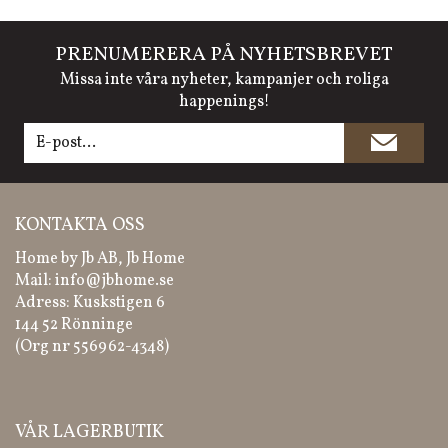
PRENUMERERA PÅ NYHETSBREVET
Missa inte våra nyheter, kampanjer och roliga
happenings!
KONTAKTA OSS
Home by Jb AB, Jb Home
Mail:
info@jbhome.se
Adress: Kuskstigen 6
144 52 Rönninge
(Org nr 556962-4348)
VÅR LAGERBUTIK