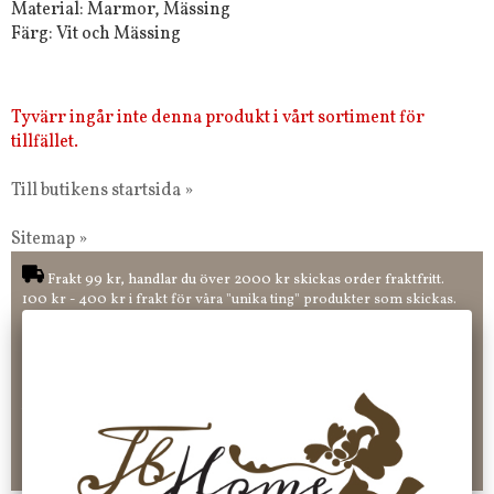
Material: Marmor, Mässing
Färg: Vit och Mässing
Tyvärr ingår inte denna produkt i vårt sortiment för
tillfället.
Till butikens startsida »
Sitemap »
Frakt 99 kr, handlar du över 2000 kr skickas order fraktfritt.
100 kr - 400 kr i frakt för våra "unika ting" produkter som skickas.
10 % rabatt på din första order vid anmälan av nyhetsbrev, via
pop-up ruta
Faktura 0 kr. Hos oss betalar du enkelt och smidigt med KLARNA
CHECKOUT. Välj själv hur du vill betala mellan alla Klarnas
betalningstjänster. Och du kan även välja PAYSON betalningstjänst.
Nöjda kunder och strävar efter att ha snabba leveranser!
-ligt Tack för att just Du tittar in hos Jb Home!