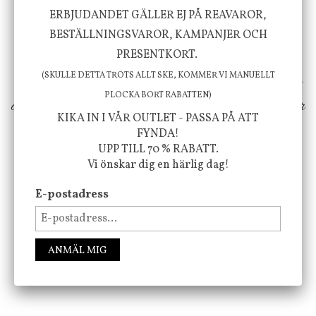
Vi vill förmedla känsla, upplevelse och
ERBJUDANDET GÄLLER EJ PÅ REAVAROR,
välbefinnande för dig och ditt hem! Med
BESTÄLLNINGSVAROR, KAMPANJER OCH
inspiration från naturen och dess färgpalett
PRESENTKORT.
erbjuder vi omsorgsfullt utvalda produkter som
(SKULLE DETTA TROTS ALLT SKE, KOMMER VI MANUELLT
PLOCKA BORT RABATTEN)
ökar trivsel i ditt hem och ger det lilla extra för
KIKA IN I VÅR OUTLET - PASSA PÅ ATT
att öka ditt välmående!
FYNDA!
UPP TILL 70 % RABATT.
Vi önskar dig en härlig dag!
FÖLJ OSS PÅ INSTAGRAM @JBHOME
E-postadress
ANMÄL MIG