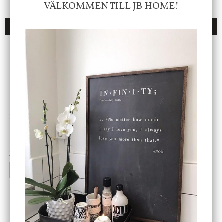
VÄLKOMMEN TILL JB HOME!
DU KANSKE OCKSÅ ÄR INTRESSERAD AV
ENDAST 1 ST KVAR I LAGER
DBKD
Star Trading
Cloudy kruka mini, vit
Bordslampa Mushroom
vit, Utomhus
199 kr
499 kr
INFO
KÖP
INFO
KÖP
-20%