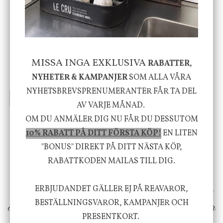
House Doctor
Nicolas Vahé
Skål, Hands marmor
Serveringsfat, Ostron,
MISSA INGA EXKLUSIVA
RABATTER,
Stengods
NYHETER & KAMPANJER
SOM ALLA VÅRA
635 kr
415 kr
795 kr
NYHETSBREVSPRENUMERANTER FÅR TA DEL
INFO
KÖP
INFO
KÖP
AV VARJE MÅNAD.
OM DU ANMÄLER DIG NU FÅR DU DESSUTOM
10% RABATT PÅ DITT FÖRSTA KÖP!
EN LITEN
Vi vill förmedla känsla, upplevelse och
"BONUS" DIREKT PÅ DITT NÄSTA KÖP,
välbefinnande för dig och ditt hem! Med
RABATTKODEN MAILAS TILL DIG.
inspiration från naturen och dess färgpalett
erbjuder vi omsorgsfullt utvalda produkter som
ERBJUDANDET GÄLLER EJ PÅ REAVAROR,
BESTÄLLNINGSVAROR, KAMPANJER OCH
ökar trivsel i ditt hem och ger det lilla extra för
PRESENTKORT.