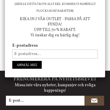
att öka ditt välmående!
(SKULLE DETTA TROTS ALLT SKE, KOMMER VI MANUELLT
PLOCKA BORT RABATTEN)
KIKA IN I VÅR OUTLET - PASSA PÅ ATT
FÖLJ OSS PÅ INSTAGRAM @JBHOME
FYNDA!
UPP TILL 70 % RABATT.
Vi önskar dig en härlig dag!
E-postadress
ANMÄL MIG
PRENUMERERA PÅ NYHETSBREVET
Missa inte våra nyheter, kampanjer och roliga
happenings!