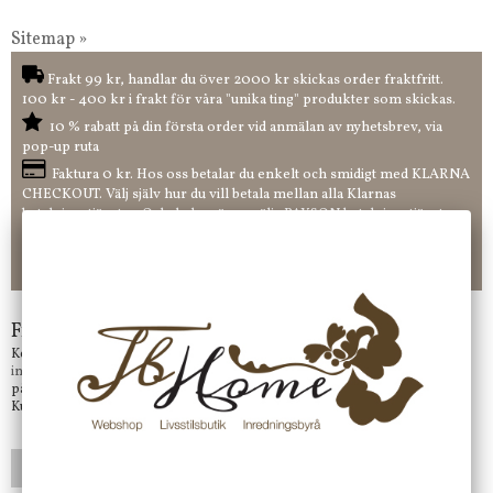
Sitemap »
Frakt 99 kr, handlar du över 2000 kr skickas order fraktfritt.
100 kr - 400 kr i frakt för våra "unika ting" produkter som skickas.
10 % rabatt på din första order vid anmälan av nyhetsbrev, via
pop-up ruta
Faktura 0 kr. Hos oss betalar du enkelt och smidigt med KLARNA
CHECKOUT. Välj själv hur du vill betala mellan alla Klarnas
betalningstjänster. Och du kan även välja PAYSON betalningstjänst.
Nöjda kunder och strävar efter att ha snabba leveranser!
-ligt Tack för att just Du tittar in hos Jb Home!
Frågor?
Kontakta oss på
info@jbhome.se
Vi svarar
på mail så fort vi kan.
Kundtjänst telefontid öppet vardagar mellan 10.00 - 15.00
LÄGG I ÖNSKELISTA