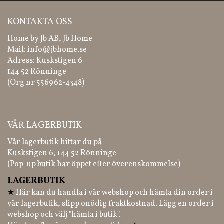
KONTAKTA OSS
Home by Jb AB, Jb Home
Mail:
info@jbhome.se
Adress: Kuskstigen 6
144 52 Rönninge
(Org nr 556962-4348)
VÅR LAGERBUTIK
Vår lagerbutik hittar du på
Kuskstigen 6, 144 52 Rönninge
(Pop-up butik har öppet efter överenskommelse)
LAGERBUTIK
★
Här kan du handla i vår webshop och hämta din order i
vår lagerbutik, slipp onödig fraktkostnad. Lägg en order i
webshop och välj "hämta i butik".