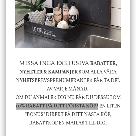
199 kr
499 kr
INFO
KÖP
INFO
KÖP
-20%
MISSA INGA EXKLUSIVA
RABATTER,
NYHETER & KAMPANJER
SOM ALLA VÅRA
House Doctor
Nicolas Vahé
NYHETSBREVSPRENUMERANTER FÅR TA DEL
Skål, Hands marmor
Serveringsfat, Ostron,
AV VARJE MÅNAD.
Stengods
OM DU ANMÄLER DIG NU FÅR DU DESSUTOM
635 kr
415 kr
795 kr
10% RABATT PÅ DITT FÖRSTA KÖP!
EN LITEN
INFO
KÖP
INFO
KÖP
"BONUS" DIREKT PÅ DITT NÄSTA KÖP,
RABATTKODEN MAILAS TILL DIG.
Vi vill förmedla känsla, upplevelse och