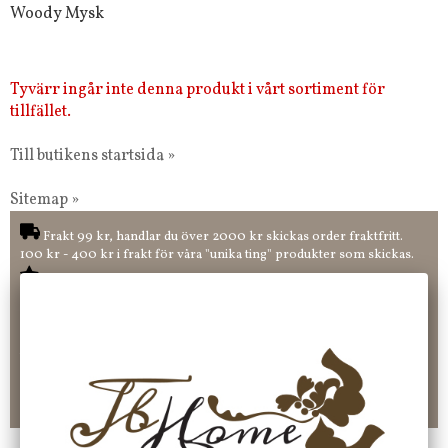
Woody Mysk
Tyvärr ingår inte denna produkt i vårt sortiment för
tillfället.
Till butikens startsida »
Sitemap »
Frakt 99 kr, handlar du över 2000 kr skickas order fraktfritt.
100 kr - 400 kr i frakt för våra "unika ting" produkter som skickas.
10 % rabatt på din första order vid anmälan av nyhetsbrev, via
pop-up ruta
Faktura 0 kr. Hos oss betalar du enkelt och smidigt med KLARNA
CHECKOUT. Välj själv hur du vill betala mellan alla Klarnas
betalningstjänster. Och du kan även välja PAYSON betalningstjänst.
Nöjda kunder och strävar efter att ha snabba leveranser!
-ligt Tack för att just Du tittar in hos Jb Home!