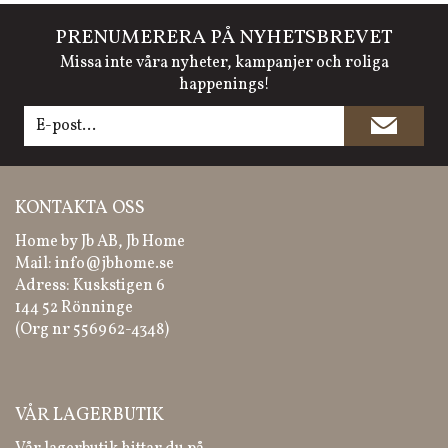
PRENUMERERA PÅ NYHETSBREVET
Missa inte våra nyheter, kampanjer och roliga
happenings!
KONTAKTA OSS
Home by Jb AB, Jb Home
Mail:
info@jbhome.se
Adress: Kuskstigen 6
144 52 Rönninge
(Org nr 556962-4348)
VÅR LAGERBUTIK