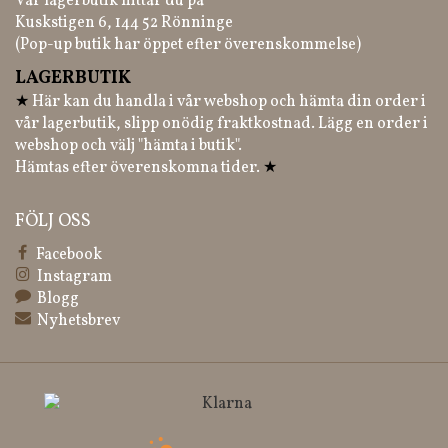
Vår lagerbutik hittar du på
Kuskstigen 6, 144 52 Rönninge
(Pop-up butik har öppet efter överenskommelse)
LAGERBUTIK
★
Här kan du handla i vår webshop och hämta din order i
vår lagerbutik, slipp onödig fraktkostnad. Lägg en order i
webshop och välj "hämta i butik".
Hämtas efter överenskomna tider.
★
FÖLJ OSS
Facebook
Instagram
Blogg
Nyhetsbrev