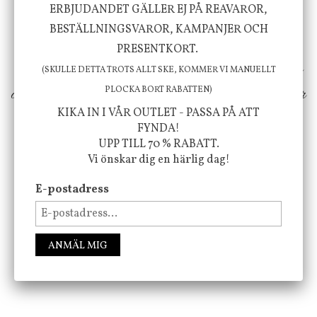
ERBJUDANDET GÄLLER EJ PÅ REAVAROR,
välbefinnande för dig och ditt hem! Med
BESTÄLLNINGSVAROR, KAMPANJER OCH
inspiration från naturen och dess färgpalett
PRESENTKORT.
erbjuder vi omsorgsfullt utvalda produkter som
(SKULLE DETTA TROTS ALLT SKE, KOMMER VI MANUELLT
ökar trivsel i ditt hem och ger det lilla extra för
PLOCKA BORT RABATTEN)
KIKA IN I VÅR OUTLET - PASSA PÅ ATT
att öka ditt välmående!
FYNDA!
UPP TILL 70 % RABATT.
Vi önskar dig en härlig dag!
FÖLJ OSS PÅ INSTAGRAM @JBHOME
E-postadress
ANMÄL MIG