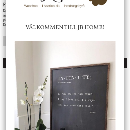
Frågor?
Kontakta oss på
info@jbhome.se
Vi svarar
på mail så fort vi kan.
Kundtjänst telefontid öppet vardagar mellan 10.00 - 15.00
VÄLKOMMEN TILL JB HOME!
LÄGG I ÖNSKELISTA
DU KANSKE OCKSÅ ÄR INTRESSERAD AV
ENDAST 1 ST KVAR I LAGER
DBKD
Star Trading
Cloudy kruka mini, vit
Bordslampa Mushroom
vit, Utomhus