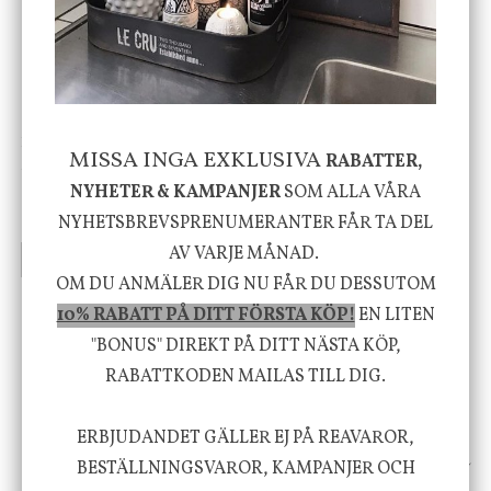
-20%
House Doctor
Nicolas Vahé
MISSA INGA EXKLUSIVA
RABATTER,
Skål, Hands marmor
Serveringsfat, Ostron,
Stengods
NYHETER & KAMPANJER
SOM ALLA VÅRA
635 kr
415 kr
NYHETSBREVSPRENUMERANTER FÅR TA DEL
795 kr
AV VARJE MÅNAD.
INFO
KÖP
INFO
KÖP
OM DU ANMÄLER DIG NU FÅR DU DESSUTOM
10% RABATT PÅ DITT FÖRSTA KÖP!
EN LITEN
Vi vill förmedla känsla, upplevelse och
"BONUS" DIREKT PÅ DITT NÄSTA KÖP,
RABATTKODEN MAILAS TILL DIG.
välbefinnande för dig och ditt hem! Med
inspiration från naturen och dess färgpalett
ERBJUDANDET GÄLLER EJ PÅ REAVAROR,
erbjuder vi omsorgsfullt utvalda produkter som
BESTÄLLNINGSVAROR, KAMPANJER OCH