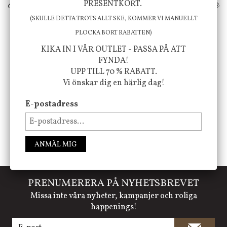
ökar trivsel i ditt hem och ger det lilla extra för
PRESENTKORT.
(SKULLE DETTA TROTS ALLT SKE, KOMMER VI MANUELLT
att öka ditt välmående!
PLOCKA BORT RABATTEN)
KIKA IN I VÅR OUTLET - PASSA PÅ ATT
FYNDA!
FÖLJ OSS PÅ INSTAGRAM @JBHOME
UPP TILL 70 % RABATT.
Vi önskar dig en härlig dag!
E-postadress
ANMÄL MIG
PRENUMERERA PÅ NYHETSBREVET
Missa inte våra nyheter, kampanjer och roliga
happenings!