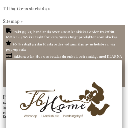
Till butikens startsida »
Sitemap »
Frakt 99 kr, handlar du över 2000 kr skickas order fraktfritt.
100 kr - 400 kr i frakt för våra "unika ting" produkter som skickas.
10 % rabatt på din första order vid anmälan av nyhetsbrev, via
pop-up ruta
Faktura 0 kr. Hos oss betalar du enkelt och smidigt med KLARNA
CHECKOUT. Välj själv hur du vill betala mellan alla Klarnas
betalningstjänster. Och du kan även välja PAYSON betalningstjänst.
Nöjda kunder och strävar efter att ha snabba leveranser!
-ligt Tack för att just Du tittar in hos Jb Home!
Frågor?
Kontakta oss på
info@jbhome.se
Vi svarar
på mail så fort vi kan.
Kundtjänst telefontid öppet vardagar mellan 10.00 - 15.00