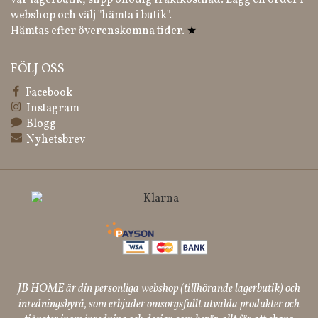
vår lagerbutik, slipp onödig fraktkostnad. Lägg en order i
webshop och välj "hämta i butik".
Hämtas efter överenskomna tider.
★
FÖLJ OSS
Facebook
Instagram
Blogg
Nyhetsbrev
JB HOME är din personliga webshop (tillhörande lagerbutik) och
inredningsbyrå, som erbjuder omsorgsfullt utvalda produkter och