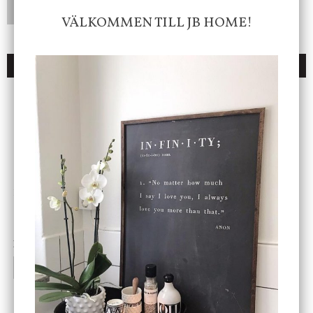
LÄGG I ÖNSKELISTA
VÄLKOMMEN TILL JB HOME!
DU KANSKE OCKSÅ ÄR INTRESSERAD AV
ENDAST 1 ST KVAR I LAGER
DBKD
Star Trading
Cloudy kruka mini, vit
Bordslampa Mushroom
vit, Utomhus
199 kr
499 kr
INFO
KÖP
INFO
KÖP