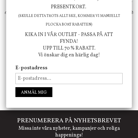
erbjuder vi omsorgsfullt utvalda produkter som
PRESENTKORT.
ökar trivsel i ditt hem och ger det lilla extra för
(SKULLE DETTA TROTS ALLT SKE, KOMMER VI MANUELLT
att öka ditt välmående!
PLOCKA BORT RABATTEN)
KIKA IN I VÅR OUTLET - PASSA PÅ ATT
FYNDA!
UPP TILL 70 % RABATT.
FÖLJ OSS PÅ INSTAGRAM @JBHOME
Vi önskar dig en härlig dag!
E-postadress
ANMÄL MIG
PRENUMERERA PÅ NYHETSBREVET
Missa inte våra nyheter, kampanjer och roliga
happenings!