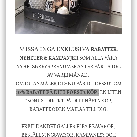
-20%
MISSA INGA EXKLUSIVA
House Doctor
Nicolas Vahé
RABATTER,
Skål, Hands marmor
Serveringsfat, Ostron,
NYHETER & KAMPANJER
SOM ALLA VÅRA
Stengods
NYHETSBREVSPRENUMERANTER FÅR TA DEL
635 kr
415 kr
795 kr
AV VARJE MÅNAD.
INFO
KÖP
INFO
KÖP
OM DU ANMÄLER DIG NU FÅR DU DESSUTOM
10% RABATT PÅ DITT FÖRSTA KÖP!
EN LITEN
"BONUS" DIREKT PÅ DITT NÄSTA KÖP,
Vi vill förmedla känsla, upplevelse och
RABATTKODEN MAILAS TILL DIG.
välbefinnande för dig och ditt hem! Med
inspiration från naturen och dess färgpalett
ERBJUDANDET GÄLLER EJ PÅ REAVAROR,
BESTÄLLNINGSVAROR, KAMPANJER OCH