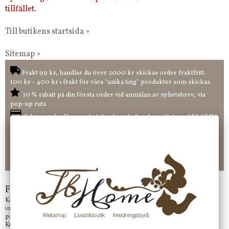
tillfället.
Till butikens startsida »
Sitemap »
Frakt 99 kr, handlar du över 2000 kr skickas order fraktfritt.
100 kr - 400 kr i frakt för våra "unika ting" produkter som skickas.
10 % rabatt på din första order vid anmälan av nyhetsbrev, via
pop-up ruta
Faktura 0 kr. Hos oss betalar du enkelt och smidigt med KLARNA
CHECKOUT. Välj själv hur du vill betala mellan alla Klarnas
betalningstjänster. Och du kan även välja PAYSON betalningstjänst.
Nöjda kunder och strävar efter att ha snabba leveranser!
-ligt Tack för att just Du tittar in hos Jb Home!
Frågor?
Kontakta oss på
info@jbhome.se
Vi svarar
på mail så fort vi kan.
Kundtjänst telefontid öppet vardagar mellan 10.00 - 15.00