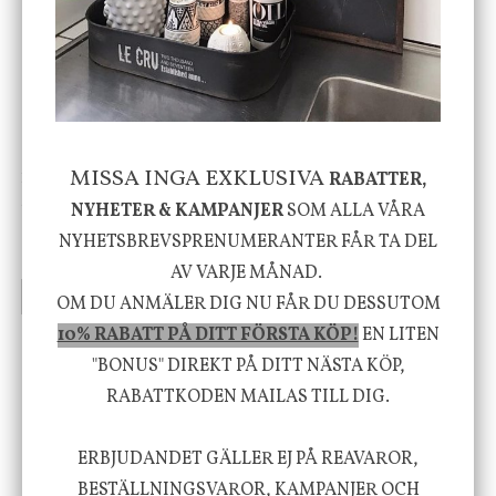
-20%
MISSA INGA EXKLUSIVA
RABATTER,
House Doctor
Nicolas Vahé
Skål, Hands marmor
Serveringsfat, Ostron,
NYHETER & KAMPANJER
SOM ALLA VÅRA
Stengods
NYHETSBREVSPRENUMERANTER FÅR TA DEL
635 kr
415 kr
795 kr
AV VARJE MÅNAD.
INFO
KÖP
INFO
KÖP
OM DU ANMÄLER DIG NU FÅR DU DESSUTOM
10% RABATT PÅ DITT FÖRSTA KÖP!
EN LITEN
"BONUS" DIREKT PÅ DITT NÄSTA KÖP,
Vi vill förmedla känsla, upplevelse och
RABATTKODEN MAILAS TILL DIG.
välbefinnande för dig och ditt hem! Med
inspiration från naturen och dess färgpalett
ERBJUDANDET GÄLLER EJ PÅ REAVAROR,
BESTÄLLNINGSVAROR, KAMPANJER OCH