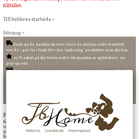
tillfället.
Till butikens startsida »
Sitemap »
Frakt 99 kr, handlar du över 2000 kr skickas order fraktfritt.
100 kr - 400 kr i frakt för våra "unika ting" produkter som skickas.
10 % rabatt på din första order vid anmälan av nyhetsbrev, via
pop-up ruta
Faktura 0 kr. Hos oss betalar du enkelt och smidigt med KLARNA
CHECKOUT. Välj själv hur du vill betala mellan alla Klarnas
betalningstjänster. Och du kan även välja PAYSON betalningstjänst.
Nöjda kunder och strävar efter att ha snabba leveranser!
-ligt Tack för att just Du tittar in hos Jb Home!
Frågor?
Kontakta oss på
info@jbhome.se
Vi svarar
på mail så fort vi kan.
Kundtjänst telefontid öppet vardagar mellan 10.00 - 15.00