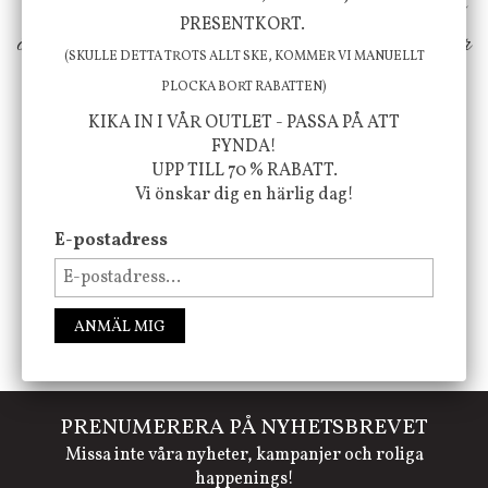
erbjuder vi omsorgsfullt utvalda produkter som
PRESENTKORT.
ökar trivsel i ditt hem och ger det lilla extra för
(SKULLE DETTA TROTS ALLT SKE, KOMMER VI MANUELLT
att öka ditt välmående!
PLOCKA BORT RABATTEN)
KIKA IN I VÅR OUTLET - PASSA PÅ ATT
FYNDA!
UPP TILL 70 % RABATT.
FÖLJ OSS PÅ INSTAGRAM @JBHOME
Vi önskar dig en härlig dag!
E-postadress
ANMÄL MIG
PRENUMERERA PÅ NYHETSBREVET
Missa inte våra nyheter, kampanjer och roliga
happenings!