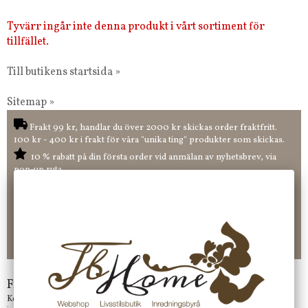
Tyvärr ingår inte denna produkt i vårt sortiment för
tillfället.
Till butikens startsida »
Sitemap »
Frakt 99 kr, handlar du över 2000 kr skickas order fraktfritt.
100 kr - 400 kr i frakt för våra "unika ting" produkter som skickas.
10 % rabatt på din första order vid anmälan av nyhetsbrev, via
pop-up ruta
Faktura 0 kr. Hos oss betalar du enkelt och smidigt med KLARNA
CHECKOUT. Välj själv hur du vill betala mellan alla Klarnas
betalningstjänster. Och du kan även välja PAYSON betalningstjänst.
Nöjda kunder och strävar efter att ha snabba leveranser!
-ligt Tack för att just Du tittar in hos Jb Home!
Frågor?
Kontakta oss på