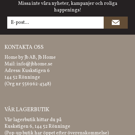
Missa inte våra nyheter, kampanjer och roliga
happenings!
KONTAKTA OSS
Home by Jb AB, Jb Home
Mail:
info@jbhome.se
Adress: Kuskstigen 6
144 52 Rönninge
(Org nr 556962-4348)
VÅR LAGERBUTIK
Vår lagerbutik hittar du på
Kuskstigen 6, 144 52 Rönninge
(Pop-up butik har öppet efter överenskommelse)