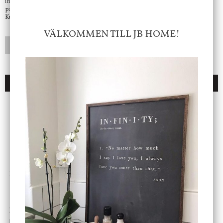
info@jbhome.se
Vi svarar
på mail så fort vi kan.
Kundtjänst telefontid öppet vardagar mellan 10.00 - 15.00
VÄLKOMMEN TILL JB HOME!
LÄGG I ÖNSKELISTA
DU KANSKE OCKSÅ ÄR INTRESSERAD AV
ENDAST 1 ST KVAR I LAGER
DBKD
Star Trading
Cloudy kruka mini, vit
Bordslampa Mushroom
vit, Utomhus
199 kr
499 kr