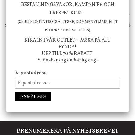
inspiration från naturen och dess färgpalett
BESTÄLLNINGSVAROR, KAMPANJER OCH
erbjuder vi omsorgsfullt utvalda produkter som
PRESENTKORT.
(SKULLE DETTA TROTS ALLT SKE, KOMMER VI MANUELLT
ökar trivsel i ditt hem och ger det lilla extra för
PLOCKA BORT RABATTEN)
att öka ditt välmående!
KIKA IN I VÅR OUTLET - PASSA PÅ ATT
FYNDA!
UPP TILL 70 % RABATT.
Vi önskar dig en härlig dag!
FÖLJ OSS PÅ INSTAGRAM @JBHOME
E-postadress
ANMÄL MIG
PRENUMERERA PÅ NYHETSBREVET