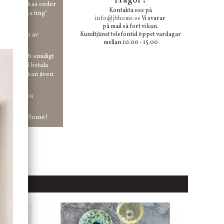
Frågor?
00 kr skickas order
Kontakta oss på
 våra "unika ting"
info@jbhome.se
Vi svarar
på mail så fort vi kan.
vid anmälan av
Kundtjänst telefontid öppet vardagar
mellan 10.00 - 15.00
 enkelt och smidigt
r du vill betala
er. Och du kan även
tt ha snabba
ar in hos Jb Home!