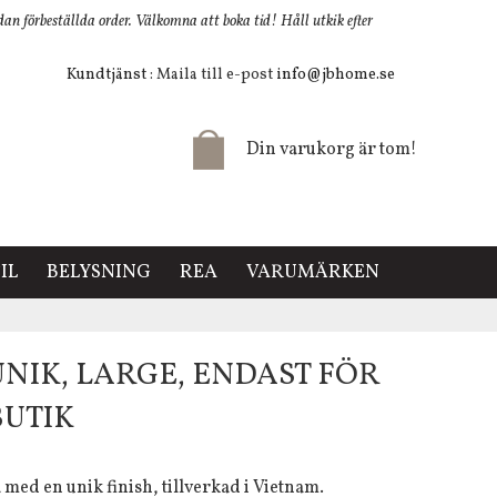
 förbeställda order. Välkomna att boka tid! Håll utkik efter
Kundtjänst
: Maila till e-post
info@jbhome.se
Din varukorg är tom!
IL
BELYSNING
REA
VARUMÄRKEN
NIK, LARGE, ENDAST FÖR
BUTIK
med en unik finish, tillverkad i Vietnam.