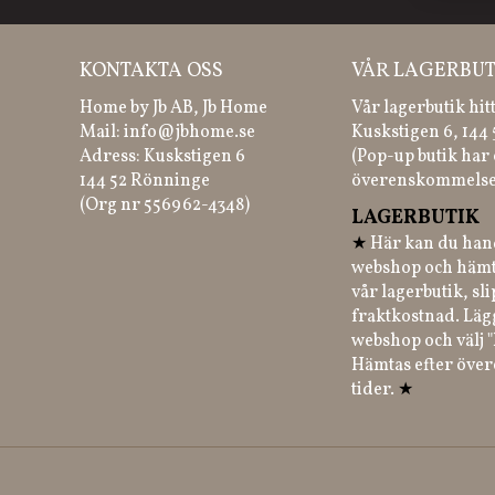
KONTAKTA OSS
VÅR LAGERBUT
Home by Jb AB, Jb Home
Vår lagerbutik hit
Mail:
info@jbhome.se
Kuskstigen 6, 144
Adress: Kuskstigen 6
(Pop-up butik har 
144 52 Rönninge
överenskommelse
(Org nr 556962-4348)
LAGERBUTIK
★
Här kan du hand
webshop och hämt
vår lagerbutik, sl
fraktkostnad. Läg
webshop och välj "
Hämtas efter öve
tider.
★