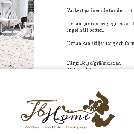
Vackert patinerade för den rätt
Urnan går i en beige/grå/svart
Inget hål i botten.
Urnan kan skilja i färg och for
Färg:
Beige/grå/melerad
Material:
Lera
Mått:
39/18x45 cm
Tyvärr ingår inte denna produkt 
Till butikens startsida »
Sitemap »