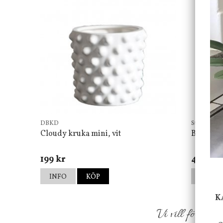
DBKD
Star Tradin
Cloudy kruka mini, vit
Bordsla
199 kr
499 kr
INFO
KÖP
INFO
K
Vi vill förmed