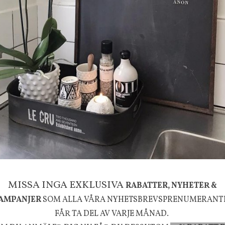
g
House Doctor
mpa Mushroom vit, Utomhus
Skål, Hands marmor
635 kr
795 kr
KÖP
INFO
KÖP
MISSA INGA EXKLUSIVA
RABATTER, NYHETER &
AMPANJER
SOM ALLA VÅRA NYHETSBREVSPRENUMERANT
la känsla, upplevelse och välbefinnande för dig oc
FÅR TA DEL AV VARJE MÅNAD.