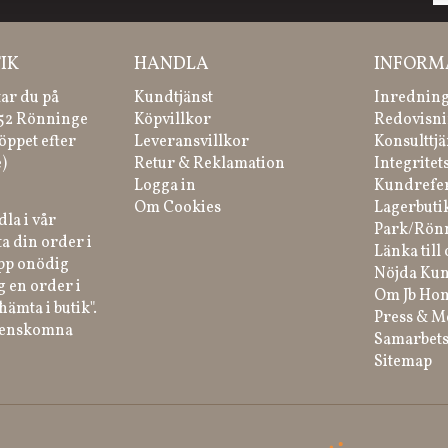
IK
HANDLA
INFORM
tar du på
Kundtjänst
Inredning
 52 Rönninge
Köpvillkor
Redovisni
öppet efter
Leveransvillkor
Konsulttjä
)
Retur & Reklamation
Integritet
Logga in
Kundrefe
Om Cookies
Lagerbuti
la i vår
Park/Rön
a din order i
Länka till 
ipp onödig
Nöjda Kun
g en order i
Om Jb Ho
hämta i butik".
Press & M
renskomna
Samarbets
Sitemap