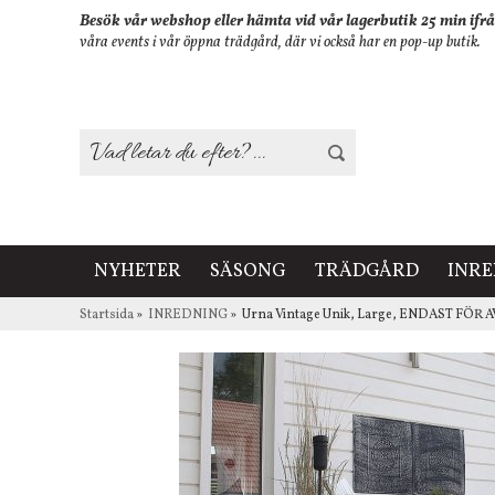
Besök vår webshop eller hämta vid vår lagerbutik 25 min ifrå
våra events i vår öppna trädgård, där vi också har en pop-up butik.
NYHETER
SÄSONG
TRÄDGÅRD
INR
Startsida
»
INREDNING
»
Urna Vintage Unik, Large, ENDAST FÖR