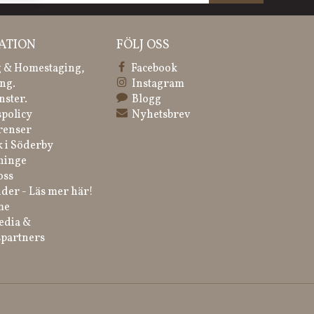
ATION
FÖLJ OSS
 & Homestaging,
Facebook
ng.
Instagram
nster.
Blogg
spolicy
Nyhetsbrev
renser
k i Söderby
ninge
oss
der - Läs mer här!
me
edia &
partners