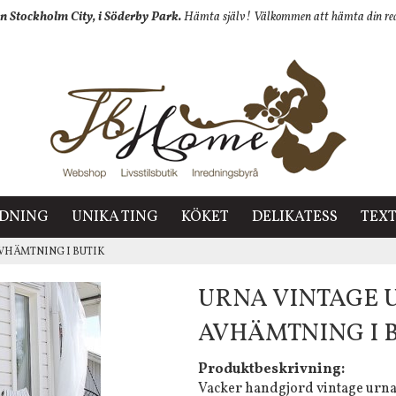
n Stockholm City, i Söderby Park.
Hämta själv! Välkommen att hämta din redan
EDNING
UNIKA TING
KÖKET
DELIKATESS
TEXT
 AVHÄMTNING I BUTIK
URNA VINTAGE U
AVHÄMTNING I 
Produktbeskrivning:
Vacker handgjord vintage urna 