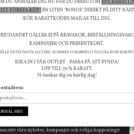
M DU ANMÄLER DIG NU FÅR DU DESSUTOM
10% RABATT 
rån naturen och dess färgpalett erbjuder vi omsorg
ITT FÖRSTA KÖP!
EN LITEN "BONUS" DIREKT PÅ DITT NÄS
m ökar trivsel i ditt hem och ger det lilla extra för
KÖP, RABATTKODEN MAILAS TILL DIG.
välmående!
BJUDANDET GÄLLER EJ PÅ REAVAROR, BESTÄLLNINGSVAR
KAMPANJER OCH PRESENTKORT.
KULLE DETTA TROTS ALLT SKE, KOMMER VI MANUELLT PLOCKA BORT RABATT
FÖLJ OSS PÅ INSTAGRAM @JBHOME
KIKA IN I VÅR OUTLET - PASSA PÅ ATT FYNDA!
UPP TILL 70 % RABATT.
Vi önskar dig en härlig dag!
ostadress
ANMÄL MIG
ssa inte våra nyheter, kampanjer och roliga happenings!