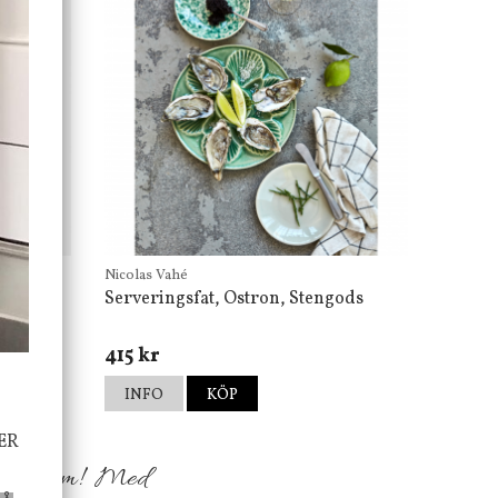
Nicolas Vahé
Serveringsfat, Ostron, Stengods
415 kr
INFO
KÖP
ER
h ditt hem! Med