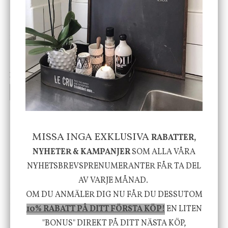
DBKD
Star Trading
Cloudy kruka mini, vit
Bordslampa Mushroom
vit, Utomhus
199 kr
499 kr
INFO
KÖP
INFO
KÖP
-20%
MISSA INGA EXKLUSIVA
RABATTER,
NYHETER & KAMPANJER
SOM ALLA VÅRA
NYHETSBREVSPRENUMERANTER FÅR TA DEL
AV VARJE MÅNAD.
House Doctor
Nicolas Vahé
OM DU ANMÄLER DIG NU FÅR DU DESSUTOM
Skål, Hands marmor
Serveringsfat, Ostron,
10% RABATT PÅ DITT FÖRSTA KÖP!
EN LITEN
Stengods
"BONUS" DIREKT PÅ DITT NÄSTA KÖP,