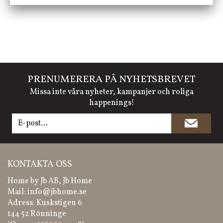
PRENUMERERA PÅ NYHETSBREVET
Missa inte våra nyheter, kampanjer och roliga
happenings!
KONTAKTA OSS
Home by Jb AB, Jb Home
Mail:
info@jbhome.se
Adress: Kuskstigen 6
144 52 Rönninge