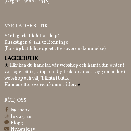
(Org nr 556962-4348)
VÅR LAGERBUTIK
Vår lagerbutik hittar du på
Kuskstigen 6, 144 52 Rönninge
(Pop-up butik har öppet efter överenskommelse)
LAGERBUTIK
★
Här kan du handla i vår webshop och hämta din order i
vår lagerbutik, slipp onödig fraktkostnad. Lägg en order i
webshop och välj "hämta i butik".
Hämtas efter överenskomna tider.
★
FÖLJ OSS
Facebook
Instagram
Blogg
Nyhetsbrev