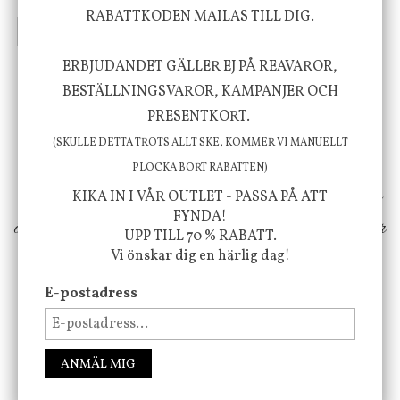
635 kr
415 kr
795 kr
RABATTKODEN MAILAS TILL DIG.
INFO
KÖP
INFO
KÖP
ERBJUDANDET GÄLLER EJ PÅ REAVAROR,
BESTÄLLNINGSVAROR, KAMPANJER OCH
Vi vill förmedla känsla, upplevelse och
PRESENTKORT.
välbefinnande för dig och ditt hem! Med
(SKULLE DETTA TROTS ALLT SKE, KOMMER VI MANUELLT
inspiration från naturen och dess färgpalett
PLOCKA BORT RABATTEN)
erbjuder vi omsorgsfullt utvalda produkter som
KIKA IN I VÅR OUTLET - PASSA PÅ ATT
FYNDA!
ökar trivsel i ditt hem och ger det lilla extra för
UPP TILL 70 % RABATT.
att öka ditt välmående!
Vi önskar dig en härlig dag!
E-postadress
FÖLJ OSS PÅ INSTAGRAM @JBHOME
ANMÄL MIG