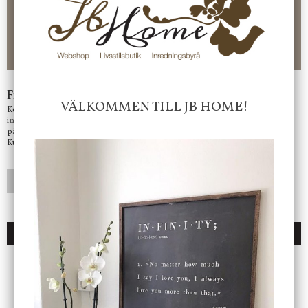
CHECKOUT. Välj själv hur du vill betala mellan alla Klarnas
betalningstjänster. Och du kan även välja PAYSON betalningstjänst.
Nöjda kunder och strävar efter att ha snabba leveranser!
-ligt Tack för att just Du tittar in hos Jb Home!
Frågor?
VÄLKOMMEN TILL JB HOME!
Kontakta oss på
info@jbhome.se
Vi svarar
på mail så fort vi kan.
Kundtjänst telefontid öppet vardagar mellan 10.00 - 15.00
LÄGG I ÖNSKELISTA
DU KANSKE OCKSÅ ÄR INTRESSERAD AV
ENDAST 1 ST KVAR I LAGER