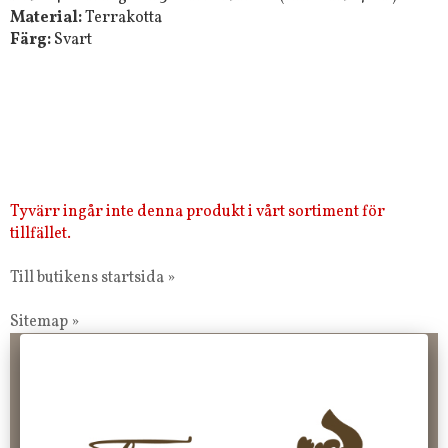
Material:
Terrakotta
Färg:
Svart
Tyvärr ingår inte denna produkt i vårt sortiment för
tillfället.
Till butikens startsida »
Sitemap »
Frakt 99 kr, handlar du över 2000 kr skickas order fraktfritt.
100 kr - 400 kr i frakt för våra "unika ting" produkter som skickas.
10 % rabatt på din första order vid anmälan av nyhetsbrev, via
pop-up ruta
Faktura 0 kr. Hos oss betalar du enkelt och smidigt med KLARNA